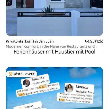
Privatunterkunft in San Juan
Durchschnittl
4,93 (126)
Moderner Komfort, in der Nähe von Restaurants und
Ferienhäuser mit Haustier mit Pool
Einkaufszentren …
Gäste-Favorit
Beliebter Gäste-Favorit.