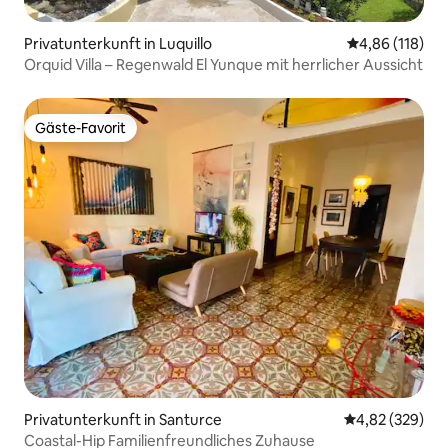
Privatunterkunft in Luquillo
Durchschnittl
4,86 (118)
Orquid Villa – Regenwald El Yunque mit herrlicher Aussicht
Gäste-Favorit
Gäste-Favorit
Privatunterkunft in Santurce
Durchschnittli
4,82 (329)
Coastal-Hip Familienfreundliches Zuhause