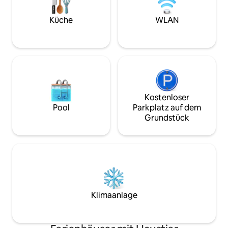
geschlossenen Par
Kongresszentrum und 20 Minuten vom
Familien, Freunde o
internationalen Flughafen entfernt.
Küche
WLAN
San Juan-Erlebnis
Räume Typisch für spanische
Kolonialarchitektur umfassen die
Wohnräume einen Innenbalkon, perfekt
zum Entspannen, und hohe Decken, bis
zu 20 Fuß hoch, mit traditionellen
Ausubo-Holzbalken. Ausstattung Voll
ausgestattete Küche mit Industrieherd
und Backofen, Mikrowelle, Kühlschrank,
Kostenloser
Kaffeemaschine und Geschirr. Das
Pool
Parkplatz auf dem
gemütliche Schlafzimmer verfügt über
Grundstück
ein komfortables Queensize-Bett,
Klimaanlage und Schubladen zur
Aufbewahrung. Wohnzimmer mit HD-
Flachbildfernseher, Blue Ray, DVD-
Player, WLAN, Satellitenschüssel.
Wäschezugang im Flur.
Klimaanlage