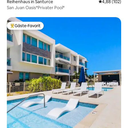
Reihenhaus in Santurce
Durchschnittli
4,88 (102)
San Juan Oasis*Privater Pool*
Gäste-Favorit
Beliebter Gäste-Favorit.