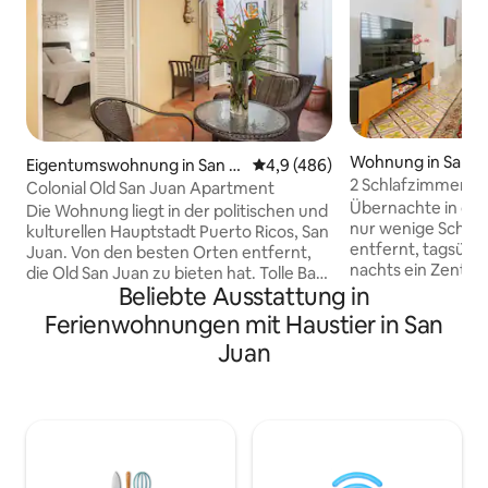
Wohnung in Santu
Eigentumswohnung in San J
Durchschnittliche Bewertung: 
4,9 (486)
2 Schlafzimmer La 
uan
Colonial Old San Juan Apartment
Wassertank | Schla
Übernachte in der
Die Wohnung liegt in der politischen und
nur wenige Schritt
kulturellen Hauptstadt Puerto Ricos, San
entfernt, tagsübe
Juan. Von den besten Orten entfernt,
nachts ein Zentru
die Old San Juan zu bieten hat. Tolle Bars
Spaziere zum Con
Beliebte Ausstattung in
und Restaurants, Hotels, Casinos, das
oder fahre 10 Min
Schloss San Critobal, der Paseo La
Ferienwohnungen mit Haustier in San
Juan und zum Oce
Princesa , die Plazas und das
Juan
umgebaute Casona
Kreuzfahrtterminal sind nur wenige
Jahren bietet Platz
Schritte entfernt. In seiner Umgebung
einem Queensize-
gibt es auch Bauernhöfe,
großen Etagenbet
Transportdienste, ein Postamt,
Klimaanlage in al
Geschäfte zum Einkaufen,Strände und
Smart-TV, voll au
Kathedralen. Das Apartment liegt eine
Toilettenartikel u
10-minütige Fahrt vom