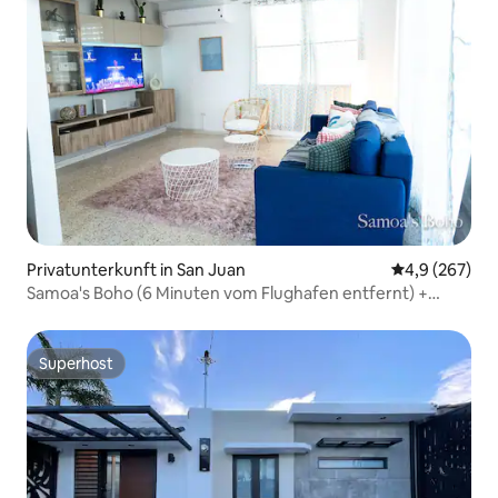
Privatunterkunft in San Juan
Durchschnittl
4,9 (267)
Samoa's Boho (6 Minuten vom Flughafen entfernt) +
Autovermietung
Superhost
Superhost