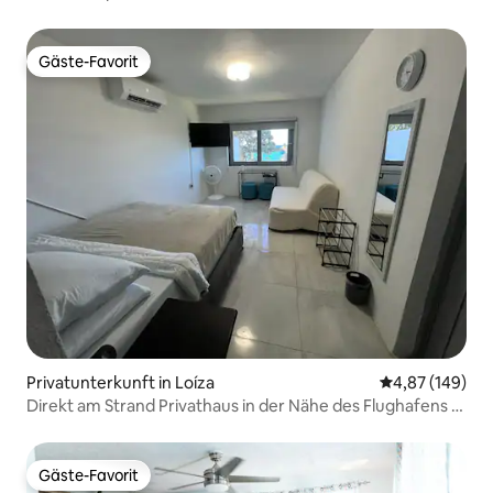
Gäste-Favorit
Gäste-Favorit
Privatunterkunft in Loíza
Durchschnittli
4,87 (149)
Direkt am Strand Privathaus in der Nähe des Flughafens -
SJU
Gäste-Favorit
Gäste-Favorit