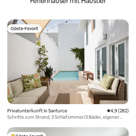
Ferienhäuser mit Haustier
Gäste-Favorit
Gäste-Favorit
Privatunterkunft in Santurce
Durchschnittl
4,9 (282)
Schritte zum Strand, 3 Schlafzimmer/3 Bäder, eigener
Pool, Parkplatz, Gen