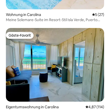
Wohnung in Carolina
Durchschn
5 (27)
Meine Solemare-Suite im Resort-Stil Isla Verde, Puerto
Rico
Gäste-Favorit
Gäste-Favorit
Eigentumswohnung in Carolina
Durchschnittl
4,87 (114)