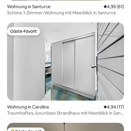
Wohnung in Santurce
Durchschnitt
4,95 (61)
Schöne 1-Zimmer-Wohnung mit Meerblick in Santurce
Gäste-Favorit
Gäste-Favorit
Wohnung in Carolina
Durchschnitt
4,94 (17)
Traumhaftes, luxuriöses Strandhaus mit Meerblick in San
Juan