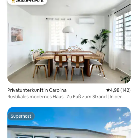
Gäste-Favorit
Beliebter Gäste-Favorit.
Privatunterkunft in Carolina
Durchschnittli
4,98 (142)
Rustikales modernes Haus | Zu Fuß zum Strand | In der
Nähe des Flughafens
Superhost
Superhost