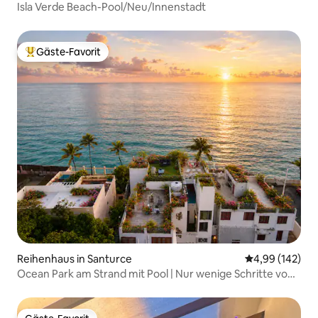
Isla Verde Beach-Pool/Neu/Innenstadt
Gäste-Favorit
Beliebter Gäste-Favorit.
Reihenhaus in Santurce
Durchschnittli
4,99 (142)
Ocean Park am Strand mit Pool | Nur wenige Schritte vom
Sandstrand entfernt