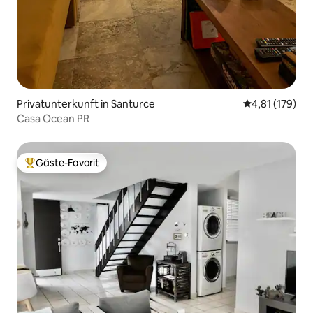
Privatunterkunft in Santurce
Durchschnittl
4,81 (179)
Casa Ocean PR
Gäste-Favorit
Beliebter Gäste-Favorit.