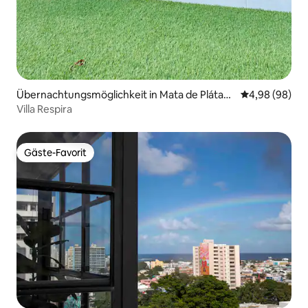
Übernachtungsmöglichkeit in Mata de Plátan
Durchschnittl
4,98 (98)
o
Villa Respira
Gäste-Favorit
Gäste-Favorit