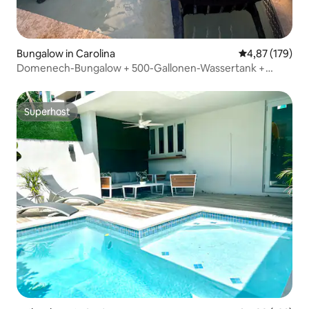
Bungalow in Carolina
Durchschnittl
4,87 (179)
Domenech-Bungalow + 500-Gallonen-Wassertank +
Poolbereich
Superhost
Superhost