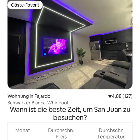
Gäste-Favorit
Gäste-Favorit
Wohnung in Fajardo
Durchschnittl
4,88 (127)
Schwarzer Bianca-Whirlpool
Wann ist die beste Zeit, um San Juan zu
besuchen?
Monat
Durchschn.
Durchschn.
Preis
Temperatur