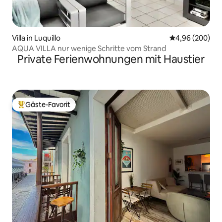
Villa in Luquillo
Durchschnittli
4,96 (200)
AQUA VILLA nur wenige Schritte vom Strand
Private Ferienwohnungen mit Haustier
Gäste-Favorit
Beliebter Gäste-Favorit.