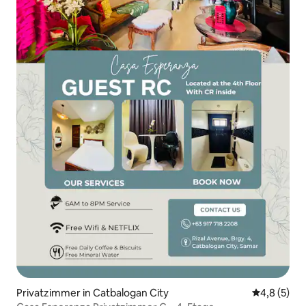
Privatzimmer in Catbalogan City
Durchschni
4,8 (5)