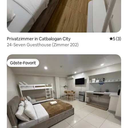
Privatzimmer in Catbalogan City
Durchsch
5 (3)
24-Seven Guesthouse (Zimmer 202)
Gäste-Favorit
Gäste-Favorit