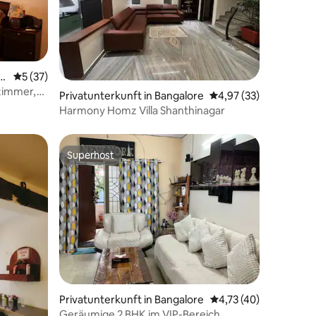
r
Durchschnittliche Bewertung: 5 von 5, 37 Bewertungen
5 (37)
22 Bewertungen
zimmer,
Privatunterkunft in Bangalore
Durchschnittliche Be
4,97 (33)
ller
Harmony Homz Villa Shanthinagar
Superhost
Superhost
64 Bewertungen
Privatunterkunft in Bangalore
Durchschnittliche Be
4,73 (40)
Geräumige 2 BHK im VIP-Bereich