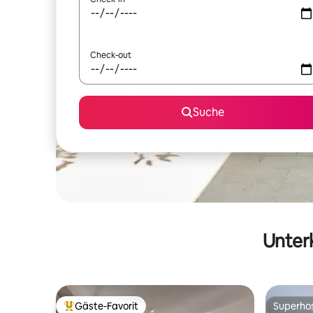
Check-out
Suche
Unterk
Gäste-Favorit
Superho
Beliebter Gäste-Favorit.
Superho