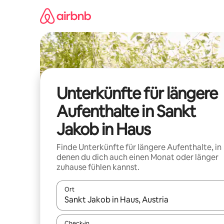
Zu
Inhalten
springen
Unterkünfte für längere
Aufenthalte in Sankt
Jakob in Haus
Finde Unterkünfte für längere Aufenthalte, in
denen du dich auch einen Monat oder länger
zuhause fühlen kannst.
Ort
Wenn Ergebnisse verfügbar sind, navigiere mit d
Check-in