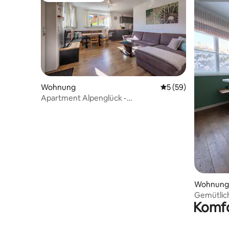
Wohnung
Durchschnittliche 
5 (59)
Apartment Alpenglück -
fein.gemütlich.charmant.
Wohnung
Gemütlic
Komfo
zentraler