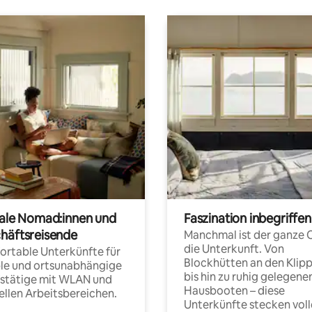
tale Nomad:innen und
Faszination inbegriffen
häftsreisende
Manchmal ist der ganze 
die Unterkunft. Von
rtable Unterkünfte für
Blockhütten an den Klip
ble und ortsunabhängige
bis hin zu ruhig gelegene
fstätige mit WLAN und
Hausbooten – diese
ellen Arbeitsbereichen.
Unterkünfte stecken voll