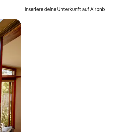
Inseriere deine Unterkunft auf Airbnb
h Berühren oder Wischgesten.