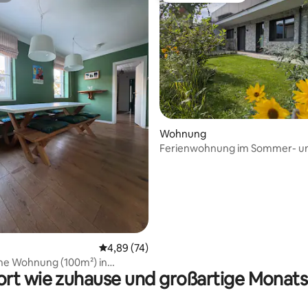
Bewertung: 5 von 5, 59 Bewertungen
Wohnung
Ferienwohnung im Sommer- u
Winterparadies
Durchschnittliche Bewertung: 4,89 von 5, 
4,89 (74)
he Wohnung (100m²) in
rt wie zuhause und großartige Monats
 Lage