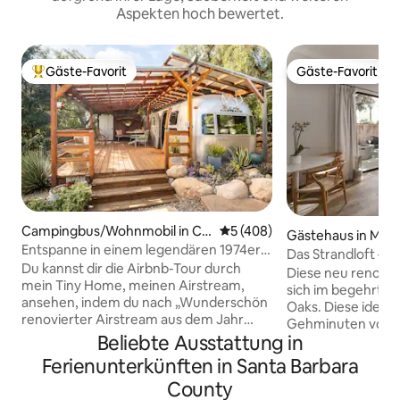
Aspekten hoch bewertet.
Gäste-Favorit
Gäste-Favorit
Beliebter Gäste-Favorit.
Gäste-Favorit
Campingbus/Wohnmobil in Ca
Durchschnittliche Bewertung
5 (408)
Gästehaus in Mon
rpinteria
Entspanne in einem legendären 1974er
Das Strandloft – pr
Airstream auf einer Bio-Ranch
Du kannst dir die Airbnb-Tour durch
begehbar!
Diese neu renovie
mein Tiny Home, meinen Airstream,
sich im begehrten
ansehen, indem du nach „Wunderschön
Oaks. Diese ideale
renovierter Airstream aus dem Jahr
Gehminuten von vi
1974“ suchst. Unter den 40 besten
Beliebte Ausstattung in
in Montecito entfe
Airbnbs in Südkalifornien laut Condé
Road, das Rosewo
Ferienunterkünften in Santa Barbara
Nast Traveller! Dein eigener privater
Butterfly Beach. Diese Unterkunft
County
Bereich Beginne deinen California
verfügt über ein 