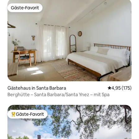
Gäste-Favorit
Gäste-Favorit
Gästehaus in Santa Barbara
Durchschnittl
4,95 (175)
Berghütte – Santa Barbara/Santa Ynez – mit Spa
Gäste-Favorit
Beliebter Gäste-Favorit.