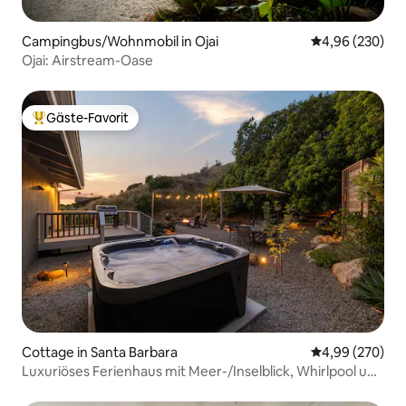
Campingbus/Wohnmobil in Ojai
Durchschnittli
4,96 (230)
Ojai: Airstream-Oase
Gäste-Favorit
Beliebter Gäste-Favorit.
Cottage in Santa Barbara
Durchschnittli
4,99 (270)
Luxuriöses Ferienhaus mit Meer-/Inselblick, Whirlpool und
Klimaanlage