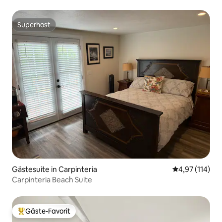
Superhost
Superhost
Gästesuite in Carpinteria
Durchschnittl
4,97 (114)
Carpinteria Beach Suite
Gäste-Favorit
Beliebter Gäste-Favorit.