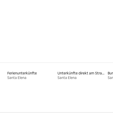
ertung: 4,74 von 5, 78 Bewertungen
Ferienunterkünfte
Unterkünfte direkt am Strand
Bu
Santa Elena
Santa Elena
San