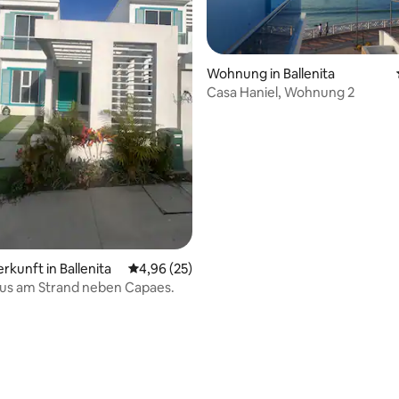
Wohnung in Ballenita
Casa Haniel, Wohnung 2
ertung: 4,87 von 5, 68 Bewertungen
rkunft in Ballenita
Durchschnittliche Bewertung: 4,96 von 5, 
4,96 (25)
us am Strand neben Capaes.