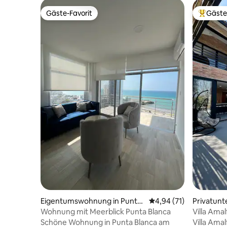
Gäste-Favorit
Gäste
Gäste-Favorit
Beliebte
Eigentumswohnung in Punta
Durchschnittliche Bew
4,94 (71)
Privatunt
Blanca
Wohnung mit Meerblick Punta Blanca
Villa Ama
Schöne Wohnung in Punta Blanca am
Villa Amal