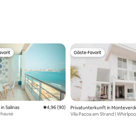
vorit
Gäste-Favorit
vorit
Gäste-Favorit
n Salinas
Durchschnittliche Bewertung: 4,96 von 5, 
4,96 (90)
Privatunterkunft in Monteverd
uhause
Vila Pacoa am Strand | Whirlpoo
Sicherheit