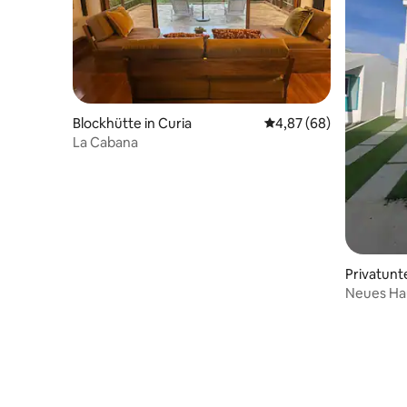
Blockhütte in Curia
Durchschnittliche Bew
4,87 (68)
La Cabana
Privatunte
Neues Ha