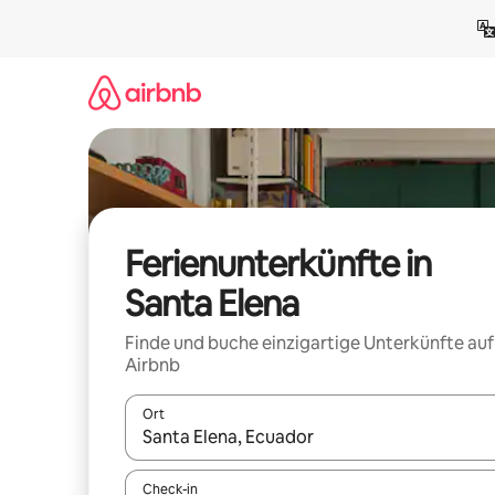
Zu
Inhalten
springen
Ferienunterkünfte in
Santa Elena
Finde und buche einzigartige Unterkünfte auf
Airbnb
Ort
Wenn Ergebnisse verfügbar sind, navigiere mit d
Check-in