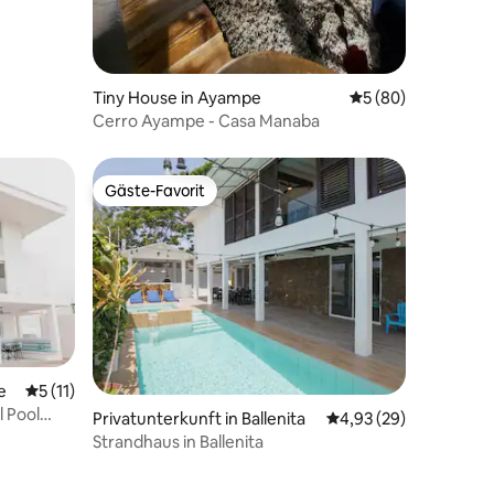
Tiny House in Ayampe
Durchschnittliche
5 (80)
Cerro Ayampe - Casa Manaba
Gäste-Favorit
Gäste-Favorit
90 Bewertungen
e
Durchschnittliche Bewertung: 5 von 5, 11 Bewertungen
5 (11)
l Pool
Privatunterkunft in Ballenita
Durchschnittliche Be
4,93 (29)
Strandhaus in Ballenita