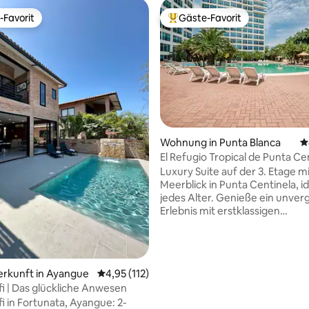
-Favorit
Gäste-Favorit
r Gäste-Favorit.
Beliebter Gäste-Favorit.
Wohnung in Punta Blanca
D
El Refugio Tropical de Punta Ce
Luxury Suite auf der 3. Etage m
Meerblick in Punta Centinela, id
jedes Alter. Genieße ein unver
Erlebnis mit erstklassigen
Annehmlichkeiten: 24/7 Sicherh
Fitnessraum, Fitnessraum, Grill
Pools, Pools, Pools, Pools, Parkp
Whirlpool, Aufzug, Klimaanlage
ertung: 4,94 von 5, 71 Bewertungen
erkunft in Ayangue
Durchschnittliche Bewertung: 4,95 von 5, 1
4,95 (112)
Warmwasser, WLAN, DirecTV,
lfi | Das glückliche Anwesen
Queensize-Bett, Queensize-Bet
fi in Fortunata, Ayangue: 2-
Bett Küche mit grundlegenden