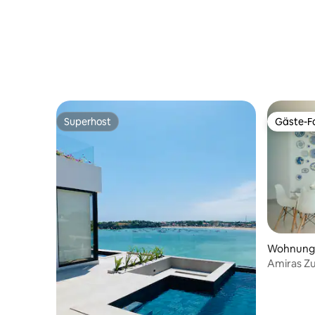
Superhost
Gäste-Fa
Superhost
Gäste-Fa
Wohnung i
Amiras Z