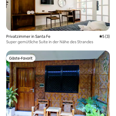
Privatzimmer in Santa Fe
Durchsch
5 (3)
Super gemütliche Suite in der Nähe des Strandes
Gäste-Favorit
Gäste-Favorit