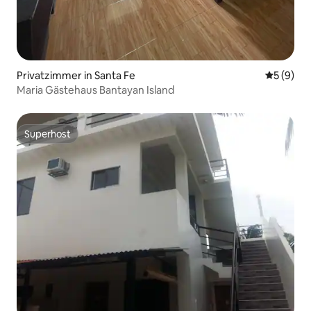
Privatzimmer in Santa Fe
Durchschn
5 (9)
Maria Gästehaus Bantayan Island
Superhost
Superhost