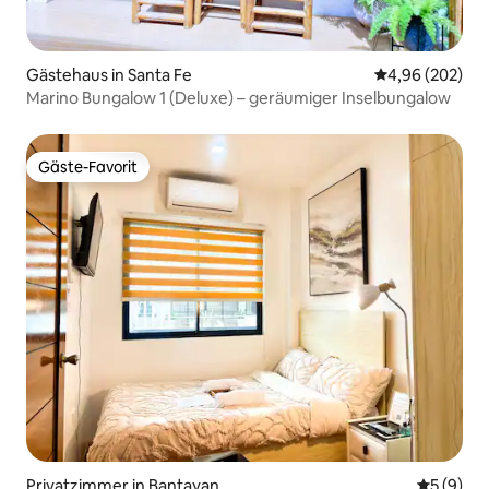
Gästehaus in Santa Fe
Durchschnittli
4,96 (202)
Marino Bungalow 1 (Deluxe) – geräumiger Inselbungalow
Gäste-Favorit
Gäste-Favorit
Privatzimmer in Bantayan
Durchschn
5 (9)