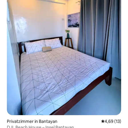
Privatzimmer in Bantayan
Durchschnitt
4,69 (13)
DJL Beach House – Insel Bantayan