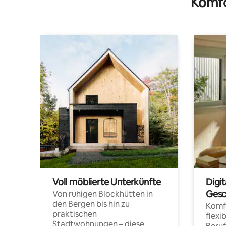
Komfo
Voll möblierte Unterkünfte
Digi
Gesc
Von ruhigen Blockhütten in
den Bergen bis hin zu
Komfo
praktischen
flexi
Stadtwohnungen – diese