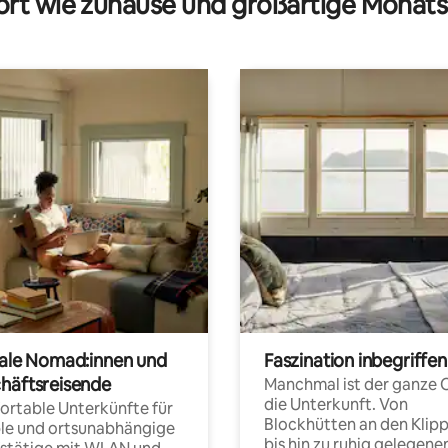
rt wie zuhause und großartige Monats
tale Nomad:innen und
Faszination inbegriffen
häftsreisende
Manchmal ist der ganze 
die Unterkunft. Von
rtable Unterkünfte für
Blockhütten an den Klip
ble und ortsunabhängige
bis hin zu ruhig gelegene