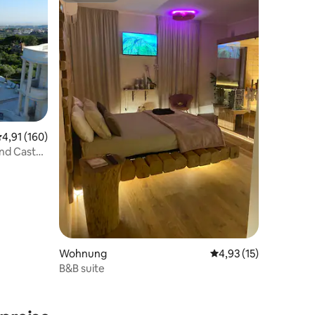
urchschnittliche Bewertung: 4,91 von 5, 160 Bewertungen
4,91 (160)
nd Castel
Wohnung
Durchschnittliche Be
4,93 (15)
B&B suite
 8 Bewertungen