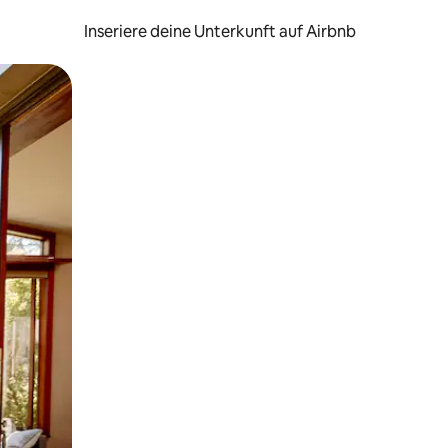
Inseriere deine Unterkunft auf Airbnb
h Berühren oder Wischgesten.