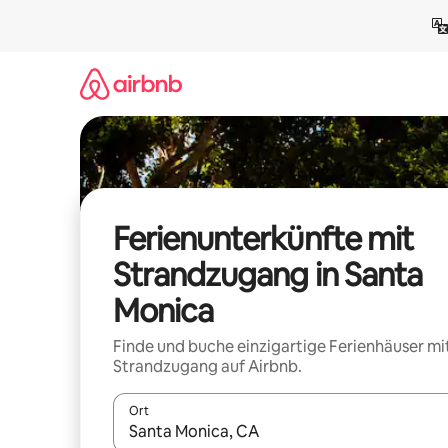
Zu
Inhalten
springen
Ferienunterkünfte mit
Strandzugang in Santa
Monica
Finde und buche einzigartige Ferienhäuser mi
Strandzugang auf Airbnb.
Ort
Wenn Ergebnisse verfügbar sind, navigiere mit d