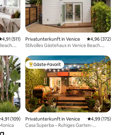
31 Bewertungen
Durchschnittliche Bewertung: 4,91 von 5, 511 Bewertungen
4,91 (511)
Privatunterkunft in Venice
Durchschnittliche Bew
4,96 (372)
 Beach.
Stilvolles Gästehaus in Venice Beach.
Ideale Lage!
Gäste-Favorit
Beliebter Gäste-Favorit.
urchschnittliche Bewertung: 4,91 von 5, 109 Bewertungen
4,91 (109)
Privatunterkunft in Venice
Durchschnittliche Bew
4,99 (175)
89 Bewertungen
Monica
Casa Superba – Ruhiges Garten-
Refugium in Venedig
ng