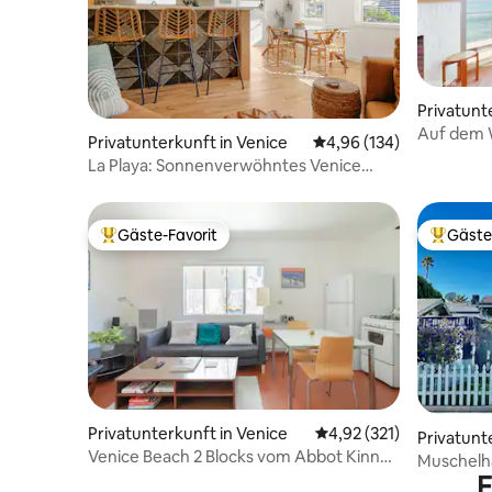
Privatunt
Auf dem 
Privatunterkunft in Venice
Durchschnittliche Bewe
4,96 (134)
mit 3 Sch
La Playa: Sonnenverwöhntes Venice
Bungalow, Feuerstelle
Gäste-Favorit
Gäste
Beliebter Gäste-Favorit.
Beliebte
Privatunterkunft in Venice
Durchschnittliche Bewe
4,92 (321)
Privatunt
Venice Beach 2 Blocks vom Abbot Kinney
Muschelha
Blvd.
E
Strandbu