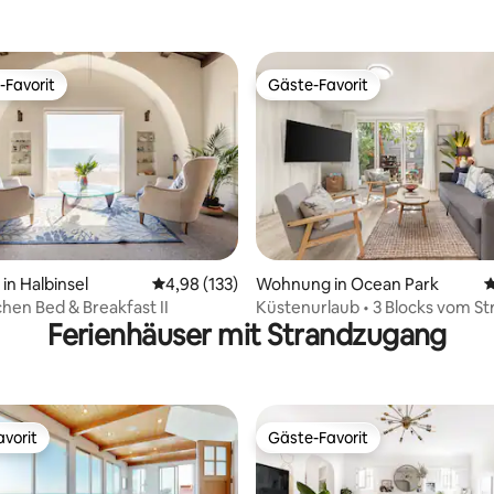
-Favorit
Gäste-Favorit
r Gäste-Favorit.
Gäste-Favorit
rtung: 4,96 von 5, 125 Bewertungen
n Halbinsel
Durchschnittliche Bewertung: 4,98 von 5, 1
4,98 (133)
Wohnung in Ocean Park
D
tchen Bed & Breakfast II
Küstenurlaub • 3 Blocks vom St
Ferienhäuser mit Strandzugang
Santa Monica entfernt
vorit
Gäste-Favorit
vorit
Gäste-Favorit