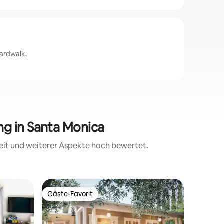
ardwalk.
g in Santa Monica
eit und weiterer Aspekte hoch bewertet.
Wohnung 
Gäste-Favorit
Gäste
Gäste-Favorit
Beliebte
The Bree
Ein gemü
von Santa