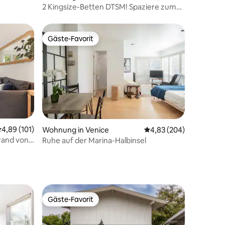
2 Kingsize-Betten DTSM! Spaziere zum
Pier, zur Promenade und zum Strand
Gäste-Favorit
Gäste-Favorit
33 Bewertungen
urchschnittliche Bewertung: 4,89 von 5, 101 Bewertungen
4,89 (101)
Wohnung in Venice
Durchschnittliche Bew
4,83 (204)
rand von
Ruhe auf der Marina-Halbinsel
Gäste-Favorit
Gäste-Favorit