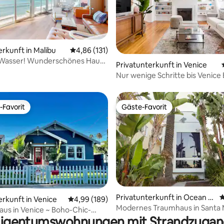
erkunft in Malibu
Durchschnittliche Bewertung: 4,86 von 5, 1
4,86 (131)
Wasser! Wunderschönes Haus
rtung: 4,96 von 5, 134 Bewertungen
Privatunterkunft in Venice
lafzimmern und Whirlpool
Nur wenige Schritte bis Venice
Privathaus, Terrasse, Garage
-Favorit
Gäste-Favorit
r Gäste-Favorit.
Gäste-Favorit
rtung: 4,92 von 5, 321 Bewertungen
Privatunterkunft in Ocean P
D
erkunft in Venice
Durchschnittliche Bewertung: 4,99 von 5, 1
4,99 (189)
ark
Modernes Traumhaus in Santa 
us in Venice ~ Boho-Chic-
igentumswohnungen mit Strandzuga
ngalow