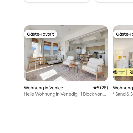
Eher eine
eine Wan
Einheit te
oder priva
Gäste-Favorit
Gäste-Fa
Gäste-Favorit
Gäste-Fa
Wohnung 
Wohnung in Venice
Durchschnittliche 
5 (28)
* Sand & 
Helle Wohnung in Venedig | 1 Block von
Monica *
der Promenade entfernt