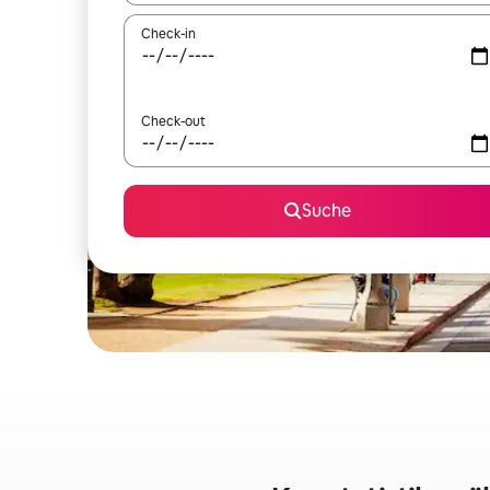
Check-in
Check-out
Suche