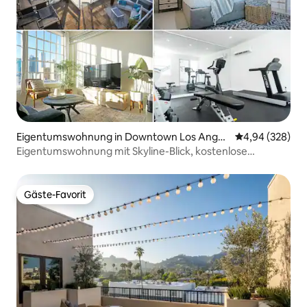
Eigentumswohnung in Downtown Los Angel
Durchschnittli
4,94 (328)
es
Eigentumswohnung mit Skyline-Blick, kostenlose
Parkplätze, Whirlpool
Gäste-Favorit
Gäste-Favorit