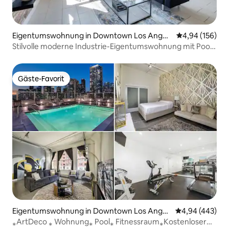
Eigentumswohnung in Downtown Los Angel
Durchschnittli
4,94 (156)
es
Stilvolle moderne Industrie-Eigentumswohnung mit Pool
auf der Dachterrasse
Gäste-Favorit
Gäste-Favorit
Eigentumswohnung in Downtown Los Angel
Durchschnittli
4,94 (443)
es
⁎ArtDeco ⁎ Wohnung⁎ Pool⁎ Fitnessraum⁎Kostenloser