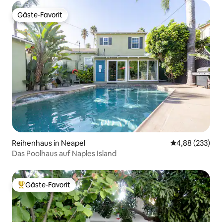
Gäste-Favorit
Gäste-Favorit
Reihenhaus in Neapel
Durchschnittli
4,88 (233)
Das Poolhaus auf Naples Island
Gäste-Favorit
Beliebter Gäste-Favorit.