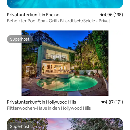
Privatunterkunft in Encino
Durchschnittli
4,96 (138)
Beheizter Pool-Spa • Grill • Billardtisch/Spiele • Privat
Superhost
Superhost
Privatunterkunft in Hollywood Hills
Durchschnittl
4,87 (171)
Flitterwochen-Haus in den Hollywood Hills
Superhost
Superhost