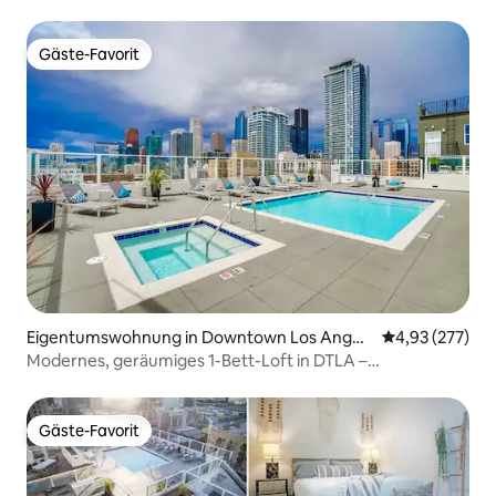
Parkplatz⁎Whirlpool
Gäste-Favorit
Gäste-Favorit
Eigentumswohnung in Downtown Los Angel
Durchschnittli
4,93 (277)
es
Modernes, geräumiges 1-Bett-Loft in DTLA –
KOSTENLOSE Parkplätze
Gäste-Favorit
Gäste-Favorit