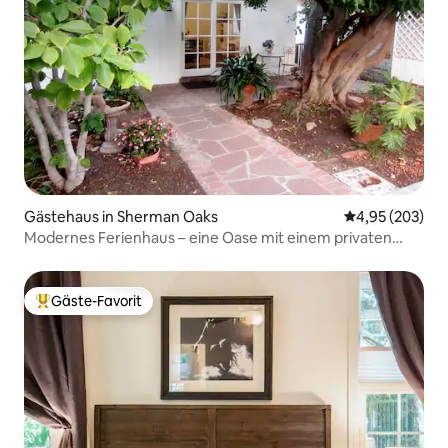
Gästehaus in Sherman Oaks
Durchschnittli
4,95 (203)
Modernes Ferienhaus – eine Oase mit einem privaten
beheizten Pool.
Gäste-Favorit
Beliebter Gäste-Favorit.