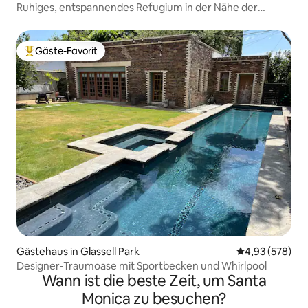
Ruhiges, entspannendes Refugium in der Nähe der
Universal Studios
Gäste-Favorit
Beliebter Gäste-Favorit.
Gästehaus in Glassell Park
Durchschnittli
4,93 (578)
Designer-Traumoase mit Sportbecken und Whirlpool
Wann ist die beste Zeit, um Santa
Monica zu besuchen?