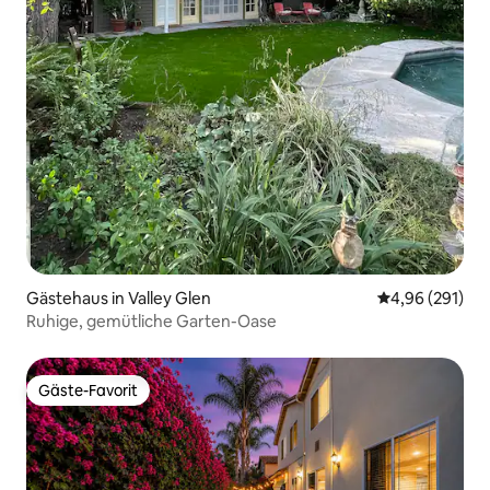
Gästehaus in Valley Glen
Durchschnittli
4,96 (291)
Ruhige, gemütliche Garten-Oase
Gäste-Favorit
Gäste-Favorit