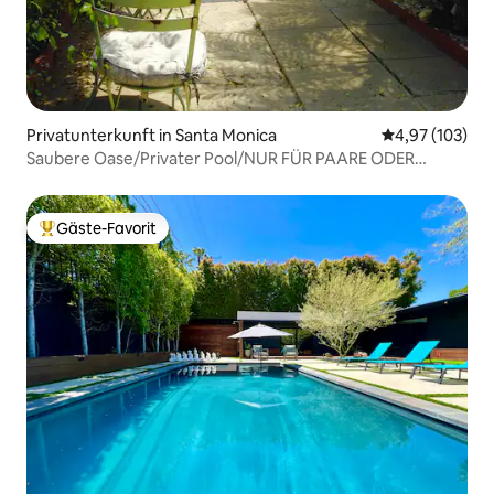
Privatunterkunft in Santa Monica
Durchschnittl
4,97 (103)
Saubere Oase/Privater Pool/NUR FÜR PAARE ODER
EINZELNE FAMILIEN
Gäste-Favorit
Beliebter Gäste-Favorit.