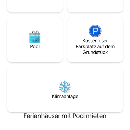
bestätigen Sie bei der Buchung, dass Sie
eine private Terra
die Hausregeln gelesen haben.
Annehmlichkeiten 
Für Buchungen, di
Monate im Voraus 
bitte an uns.
Kostenloser
Pool
Parkplatz auf dem
Grundstück
Klimaanlage
Ferienhäuser mit Pool mieten