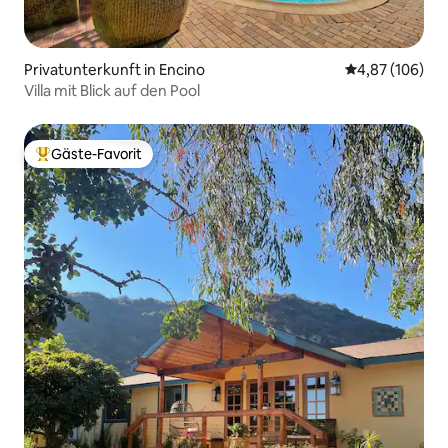
Privatunterkunft in Encino
Durchschnittli
4,87 (106)
Villa mit Blick auf den Pool
Gäste-Favorit
Beliebter Gäste-Favorit.