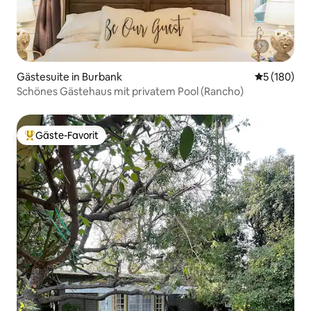
Gästesuite in Burbank
Durchschnit
5 (180)
Schönes Gästehaus mit privatem Pool (Rancho)
Gäste-Favorit
Beliebter Gäste-Favorit.