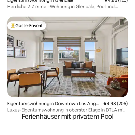
Eigentumswohnung in Glendale
Durchschnittl
4,86 (125)
Herrliche 2-Zimmer-Wohnung in Glendale, Pool und
Fitnessraum
Gäste-Favorit
Beliebter Gäste-Favorit.
Eigentumswohnung in Downtown Los Angel
Durchschnittli
4,98 (206)
es
Luxus-Eigentumswohnung in oberster Etage in DTLA mit
Ferienhäuser mit privatem Pool
Pool *Kostenlose Parkplätze*