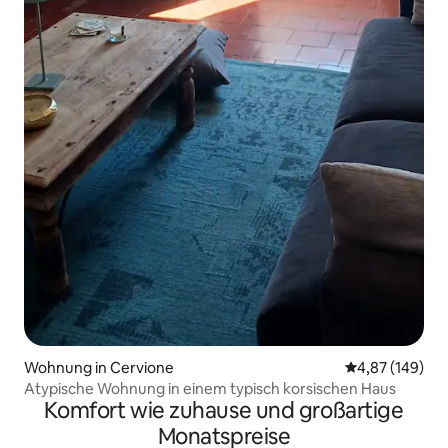
Wohnung in Cervione
Durchschnittli
4,87 (149)
Atypische Wohnung in einem typisch korsischen Haus
Komfort wie zuhause und großartige
Monatspreise