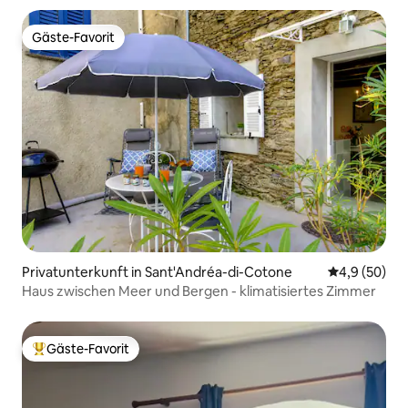
Gäste-Favorit
Gäste-Favorit
Privatunterkunft in Sant'Andréa-di-Cotone
Durchschnitt
4,9 (50)
Haus zwischen Meer und Bergen - klimatisiertes Zimmer
Gäste-Favorit
Beliebter Gäste-Favorit.