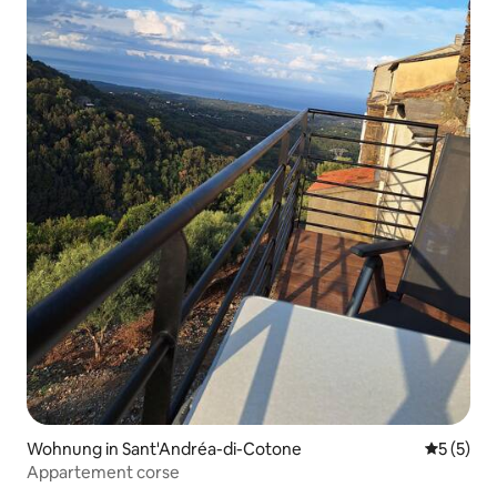
Wohnung in Sant'Andréa-di-Cotone
Durchsch
5 (5)
Appartement corse