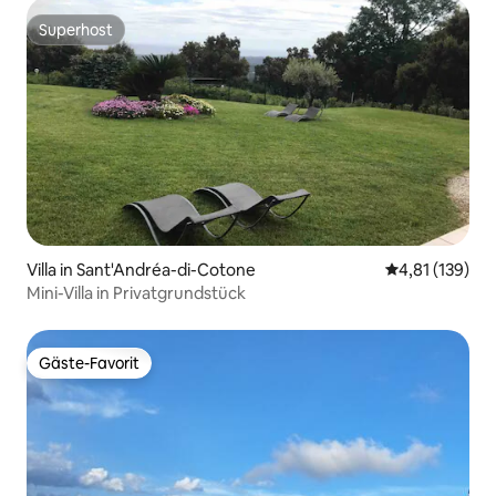
Superhost
Superhost
Villa in Sant'Andréa-di-Cotone
Durchschnittl
4,81 (139)
Mini-Villa in Privatgrundstück
Gäste-Favorit
Gäste-Favorit