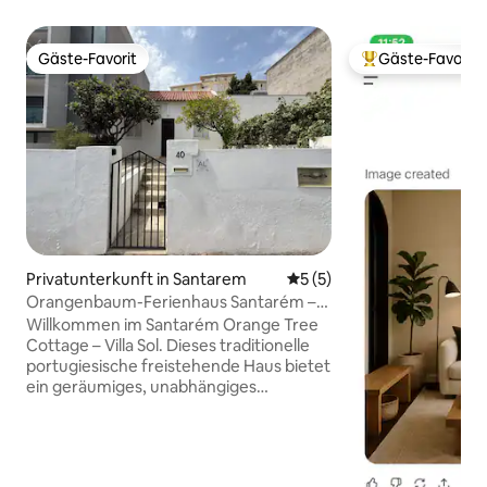
Gäste-Favorit
Gäste-Favorit
Gäste-Favorit
Beliebter Gäste-F
Privatunterkunft in Santarem
Durchschnittliche Bewertu
5 (5)
Orangenbaum-Ferienhaus Santarém –
Villa Sol
Willkommen im Santarém Orange Tree
Cottage – Villa Sol. Dieses traditionelle
portugiesische freistehende Haus bietet
ein geräumiges, unabhängiges
Refugium, das sich perfekt für Familien
und Pilgergruppen eignet.
INNENBEREICH & AUSSTATTUNG: * 3
Zweibettzimmer & 1,5 Bäder mit