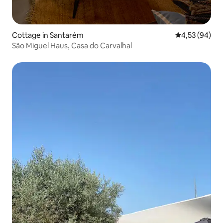
Cottage in Santarém
Durchschnittl
4,53 (94)
São Miguel Haus, Casa do Carvalhal