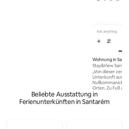
moderner Dusche * Voll ausgestattete
Küche für die tägliche Zubereitung von
Mahlzeiten * Seltene Waschmaschine
und Wäschetrockner AUSSENBEREICH: *
Vorgarten im Schatten von Mispel- und
Orangenbäumen * Privater Hinterhof als
Refugium zum Entspannen und Grillen
Genieße pure Freiheit mit unserem
reibungslosen Self-Check-in!
Wohnung in Sant
Stay&View Santa
„Von dieser zentr
Unterkunft aus seid
Nullkommanichts a
Orten. Zu Fuß zu 
Beliebte Ausstattung in
kulturellen Sehen
Geschäften und R
Ferienunterkünften in Santarém
Park joggen oder 
Café in der Nähe. 
mit einem Geschirr
Waschmaschine un
Dingen für einen