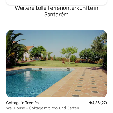
Weitere tolle Ferienunterkünfte in
Santarém
Cottage in Tremês
Durchschnitt
4,85 (27)
Wall House – Cottage mit Pool und Garten