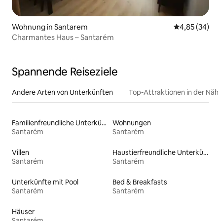
Wohnung in Santarem
Durchschnittl
4,85 (34)
Charmantes Haus – Santarém
Spannende Reiseziele
Andere Arten von Unterkünften
Top-Attraktionen in der Näh
Familienfreundliche Unterkünfte
Wohnungen
Santarém
Santarém
Villen
Haustierfreundliche Unterkünfte
Santarém
Santarém
Unterkünfte mit Pool
Bed & Breakfasts
Santarém
Santarém
Häuser
Santarém