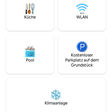
Aufenthalt ausgest
gemütlich, Handt
und jedes Detail i
eingerichtet. Ents
Küche
WLAN
dem Balkon mit Bl
die Sehenswürdigk
Kostenloser
Pool
Parkplatz auf dem
Grundstück
Klimaanlage