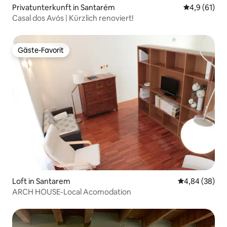
Privatunterkunft in Santarém
Durchschnit
4,9 (61)
Casal dos Avós | Kürzlich renoviert!
Gäste-Favorit
Gäste-Favorit
Loft in Santarem
Durchschnittl
4,84 (38)
ARCH HOUSE-Local Acomodation