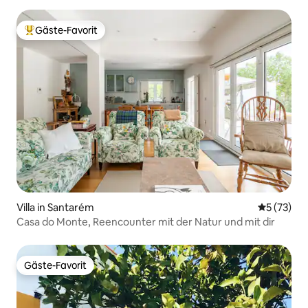
Gäste-Favorit
Beliebter Gäste-Favorit.
Villa in Santarém
Durchschn
5 (73)
Casa do Monte, Reencounter mit der Natur und mit dir
Gäste-Favorit
Gäste-Favorit