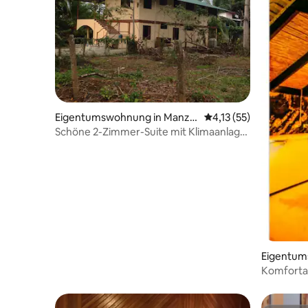
Eigentumswohnung in Manza
Durchschnittliche Be
4,13 (55)
nillo
Schöne 2-Zimmer-Suite mit Klimaanlage
und Glasfaser 80 MB
Eigentum
n
Komforta