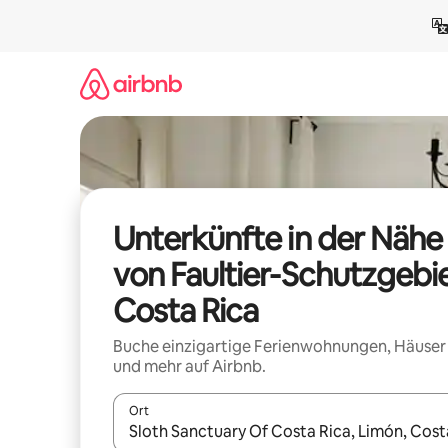
Zu
Inhalten
springen
Unterkünfte in der Nähe
von Faultier-Schutzgebi
Costa Rica
Buche einzigartige Ferienwohnungen, Häuser
und mehr auf Airbnb.
Ort
Wenn Ergebnisse verfügbar sind, navigiere mit d