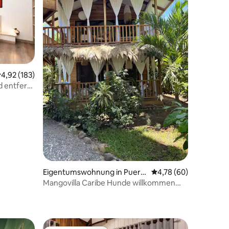
urchschnittliche Bewertung: 4,92 von 5, 183 Bewertungen
4,92 (183)
d entfernt
Eigentumswohnung in Puert
Durchschnittliche Be
4,78 (60)
o Viejo de Talamanca
Mangovilla Caribe Hunde willkommen
06 Bewertungen
Apt. Erdgeschoss