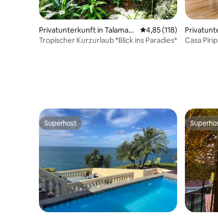
Privatunterkunft in Talaman
Durchschnittliche Bew
4,85 (118)
Privatunt
ca
es
Tropischer Kurzurlaub *Blick ins Paradies*
Casa Piri
Rückzugs
Superhost
Superho
Superhost
Superho