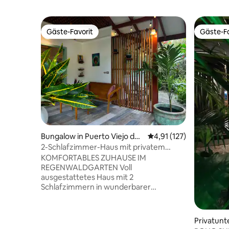
Gäste-Favorit
Gäste-Fa
Gäste-Favorit
Gäste-Fa
Bungalow in Puerto Viejo de
Durchschnittliche Bew
4,91 (127)
Talamanca
2-Schlafzimmer-Haus mit privatem
Tauchbecken im Dschungelgarten
KOMFORTABLES ZUHAUSE IM
REGENWALDGARTEN Voll
ausgestattetes Haus mit 2
Schlafzimmern in wunderbarer
tropischer Umgebung. Genieße die
Natur und entdecke die Tierwelt in der
Casa Lirio. Zu Fuß von wunderschönen
Privatunt
Stränden (1,5 km) erreichbar, 5