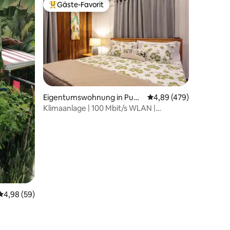
Gäste-Favorit
Beliebter Gäste-Favorit.
22 Bewertungen
Eigentumswohnung in Puer
Durchschnittliche Bew
4,89 (479)
to Viejo de Talamanca
Klimaanlage | 100 Mbit/s WLAN |
Haustierfreundlich im Stadtzentrum
Durchschnittliche Bewertung: 4,98 von 5, 59 Bewertungen
4,98 (59)