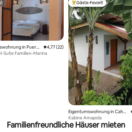
st
Gäste-Favorit
st
Beliebter Gäste-Favorit.
swohnung in Puerto
Durchschnittliche Bewertung: 4,77 von 5, 
4,77 (22)
Talamanca
-Suite Familien-Marina
Bewertung: 4 von 5, 12 Bewertungen
Eigentumswohnung in Cahui
ta
Kabine Amapola
Familienfreundliche Häuser mieten