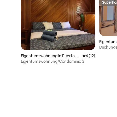
Superho
Superho
Eigentum
Viejo de 
Dschungel
Eigentumswohnung in Puerto Vi
Durchschnittliche 
4 (12)
ejo de Talamanca
Eigentumswohnung/Condominio 3