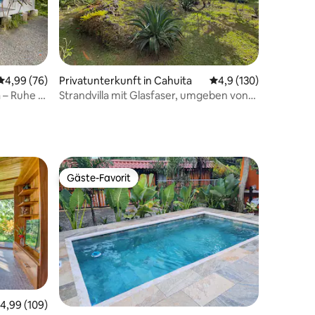
61 Bewertungen
Durchschnittliche Bewertung: 4,99 von 5, 76 Bewertungen
4,99 (76)
Privatunterkunft in Cahuita
Durchschnittliche Be
4,9 (130)
 – Ruhe &
Strandvilla mit Glasfaser, umgeben von
Wildtieren!
Gäste-Favorit
Gäste-Favorit
urchschnittliche Bewertung: 4,99 von 5, 109 Bewertungen
4,99 (109)