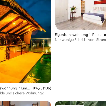
Eigentumswohnung in Puert
D
o Viejo de Talamanca
Nur wenige Schritte vom Stran
wertung: 4,13 von 5, 55 Bewertungen
| Klimaanlage und WLAN
swohnung in Limo
Durchschnittliche Bewertung: 4,75 von 5, 1
4,75 (106)
ble und sichere Wohnung2