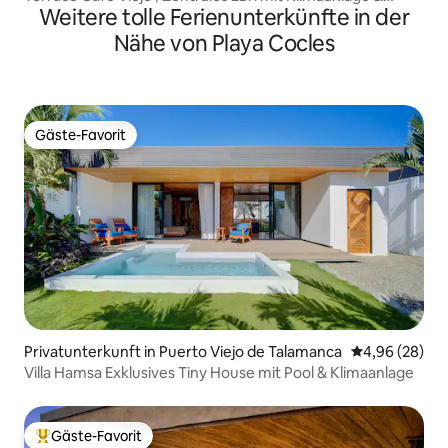
Weitere tolle Ferienunterkünfte in der
tollem WLAN
Nähe von Playa Cocles
Gäste-Favorit
Gäste-Favorit
Privatunterkunft in Puerto Viejo de Talamanca
Durchschnittl
4,96 (28)
Villa Hamsa Exklusives Tiny House mit Pool & Klimaanlage
Gäste-Favorit
Beliebter Gäste-Favorit.