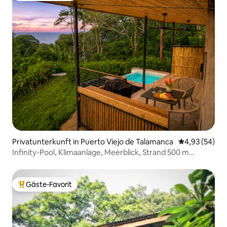
Privatunterkunft in Puerto Viejo de Talamanca
Durchschnittl
4,93 (54)
Infinity-Pool, Klimaanlage, Meerblick, Strand 500 m
entfernt
Gäste-Favorit
Beliebter Gäste-Favorit.