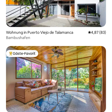
Wohnung in Puerto Viejo de Talamanca
Durchschnittl
4,87 (83)
Bambushafen
Gäste-Favorit
Beliebter Gäste-Favorit.