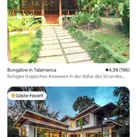
Bungalow in Talamanca
Durchschnittli
4,98 (196)
Ruhiges tropisches Anwesen in der Nähe des Strandes
Playa Chiquita
Gäste-Favorit
Beliebter Gäste-Favorit.