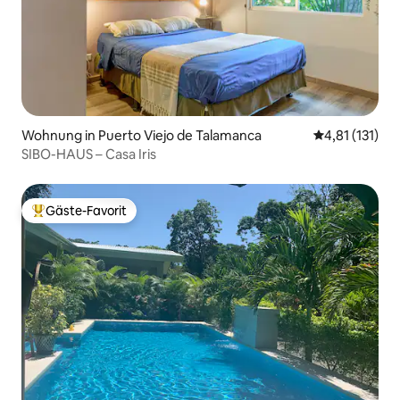
Wohnung in Puerto Viejo de Talamanca
Durchschnittl
4,81 (131)
SIBO-HAUS – Casa Iris
Gäste-Favorit
Beliebter Gäste-Favorit.