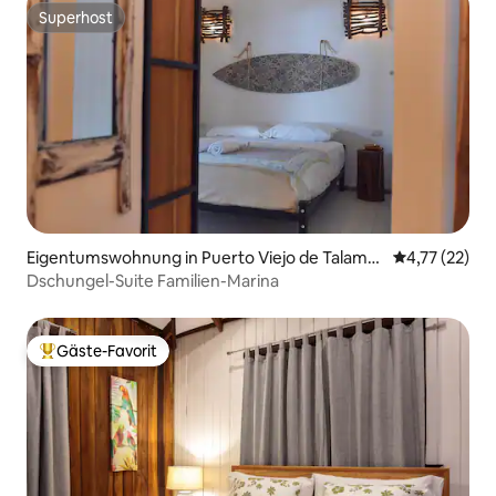
Superhost
Superhost
Eigentumswohnung in Puerto Viejo de Talama
Durchschnitt
4,77 (22)
nca
Dschungel-Suite Familien-Marina
Gäste-Favorit
Beliebter Gäste-Favorit.