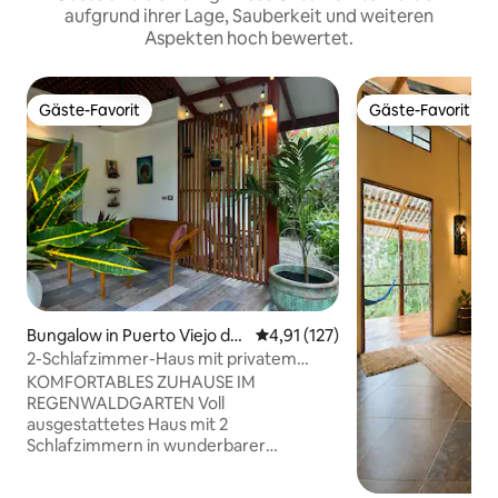
aufgrund ihrer Lage, Sauberkeit und weiteren
Aspekten hoch bewertet.
Gäste-Favorit
Gäste-Favorit
Gäste-Favorit
Gäste-Favorit
Bungalow in Puerto Viejo de
Durchschnittliche Bewertung: 
4,91 (127)
Talamanca
2-Schlafzimmer-Haus mit privatem
Tauchbecken im Dschungelgarten
KOMFORTABLES ZUHAUSE IM
REGENWALDGARTEN Voll
ausgestattetes Haus mit 2
Schlafzimmern in wunderbarer
tropischer Umgebung. Genieße die
Natur und entdecke die Tierwelt in der