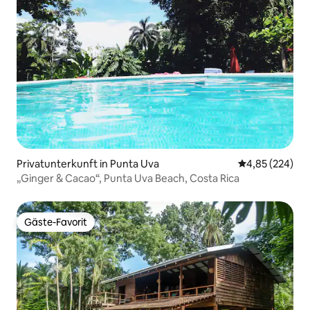
Privatunterkunft in Punta Uva
Durchschnittli
4,85 (224)
„Ginger & Cacao“, Punta Uva Beach, Costa Rica
Gäste-Favorit
Gäste-Favorit