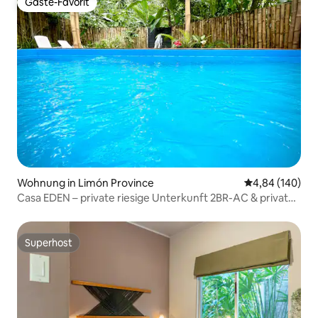
Gäste-Favorit
Gäste-Favorit
Wohnung in Limón Province
Durchschnittli
4,84 (140)
Casa EDEN – private riesige Unterkunft 2BR-AC & privater
Pool
Superhost
Superhost