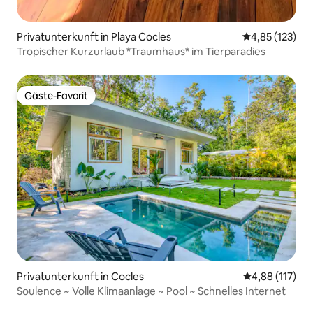
Privatunterkunft in Playa Cocles
Durchschnittl
4,85 (123)
Tropischer Kurzurlaub *Traumhaus* im Tierparadies
Gäste-Favorit
Gäste-Favorit
Privatunterkunft in Cocles
Durchschnittl
4,88 (117)
Soulence ~ Volle Klimaanlage ~ Pool ~ Schnelles Internet