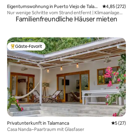
Eigentumswohnung in Puerto Viejo de Talam
Durchschnittli
4,85 (272)
anca
Nur wenige Schritte vom Strand entfernt | Klimaanlage
Familienfreundliche Häuser mieten
und WLAN
Gäste-Favorit
Beliebter Gäste-Favorit.
Privatunterkunft in Talamanca
Durchschn
5 (27)
Casa Nanda~Paartraum mit Glasfaser