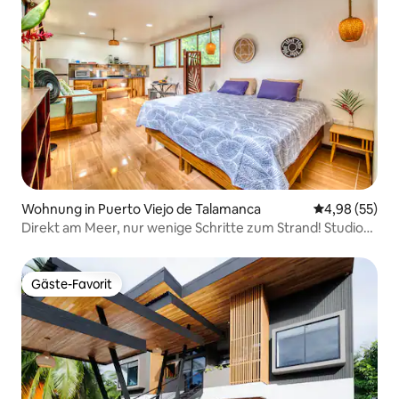
Wohnung in Puerto Viejo de Talamanca
Durchschnittl
4,98 (55)
Direkt am Meer, nur wenige Schritte zum Strand! Studio
mit Kingsize-Bett, Klimaanlage und WLAN
Gäste-Favorit
Gäste-Favorit