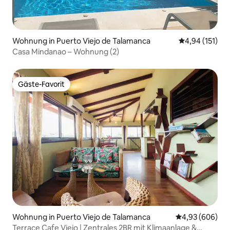
Wohnung in Puerto Viejo de Talamanca
Durchschnittl
4,94 (151)
Casa Mindanao – Wohnung (2)
Gäste-Favorit
Gäste-Favorit
Wohnung in Puerto Viejo de Talamanca
Durchschnittli
4,93 (606)
Terrace Cafe Viejo | Zentrales 2BR mit Klimaanlage &