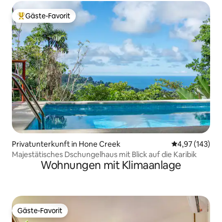
Gäste-Favorit
Beliebter Gäste-Favorit.
Privatunterkunft in Hone Creek
Durchschnittl
4,97 (143)
Majestätisches Dschungelhaus mit Blick auf die Karibik
Wohnungen mit Klimaanlage
Gäste-Favorit
Gäste-Favorit