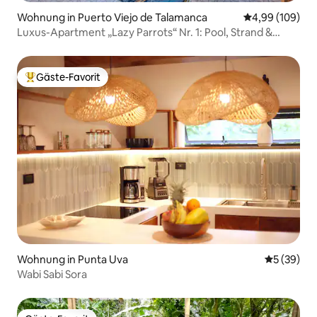
Wohnung in Puerto Viejo de Talamanca
Durchschnittli
4,99 (109)
Luxus-Apartment „Lazy Parrots“ Nr. 1: Pool, Strand &
Natur
Gäste-Favorit
Beliebter Gäste-Favorit.
Wohnung in Punta Uva
Durchschni
5 (39)
Wabi Sabi Sora