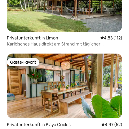
Privatunterkunft in Limon
Durchschnittl
4,83 (112)
Karibisches Haus direkt am Strand mit täglicher
Haushaltsführung!
Gäste-Favorit
Gäste-Favorit
Privatunterkunft in Playa Cocles
Durchschnittl
4,97 (62)