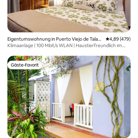
Eigentumswohnung in Puerto Viejo de Talam
Durchschnittli
4,89 (479)
anca
Klimaanlage | 100 Mbit/s WLAN | Haustierfreundlich im
Stadtzentrum
Gäste-Favorit
Gäste-Favorit