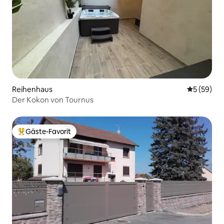
Reihenhaus
Durchschni
5 (59)
Der Kokon von Tournus
Gäste-Favorit
Beliebter Gäste-Favorit.