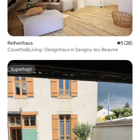
Reihenhaus
Durchschni
5 (28)
Couette&Living- Designhaus in Savigny-les-Beaune
Superhost
Superhost