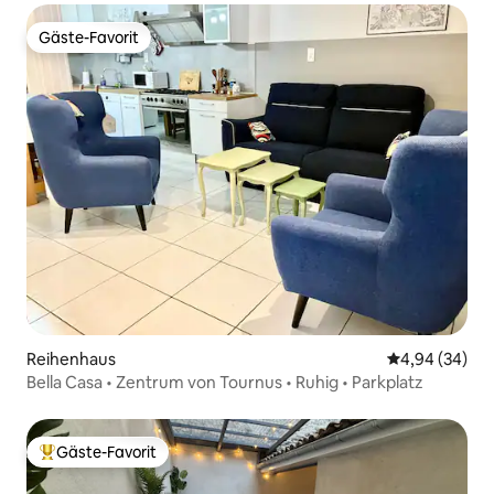
Gäste-Favorit
Gäste-Favorit
Reihenhaus
Durchschnittl
4,94 (34)
Bella Casa • Zentrum von Tournus • Ruhig • Parkplatz
Gäste-Favorit
Beliebter Gäste-Favorit.