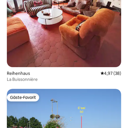
Reihenhaus
Durchschnittl
4,97 (38)
La Buissonnière
Gäste-Favorit
Gäste-Favorit