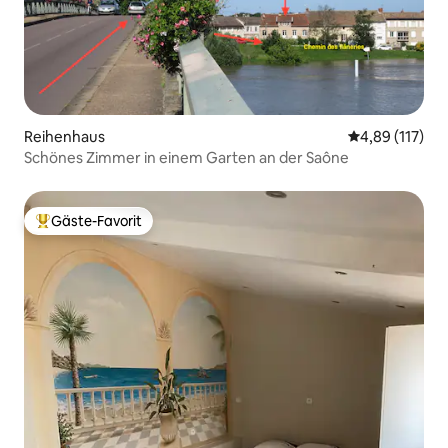
Reihenhaus
Durchschnittl
4,89 (117)
Schönes Zimmer in einem Garten an der Saône
Gäste-Favorit
Beliebter Gäste-Favorit.