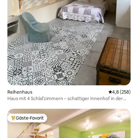
Reihenhaus
Durchschnittl
4,8 (258)
Haus mit 4 Schlafzimmern – schattiger Innenhof in der
Nähe von Geschäften
Gäste-Favorit
Beliebter Gäste-Favorit.