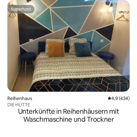
Superhost
Superhost
Reihenhaus
Durchschnittl
4,9 (434)
DIE HÜTTE
Unterkünfte in Reihenhäusern mit
Waschmaschine und Trockner