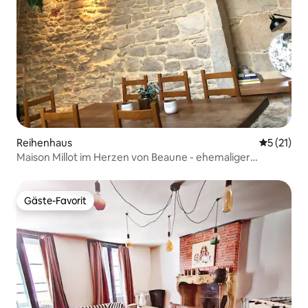
Reihenhaus
Durchschn
5 (21)
Maison Millot im Herzen von Beaune - ehemaliger
Schafstall
Gäste-Favorit
Gäste-Favorit