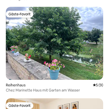
Gäste-Favorit
Gäste-Favorit
Reihenhaus
Durchschn
5 (9)
Chez Marinette Haus mit Garten am Wasser
Gäste-Favorit
Gäste-Favorit