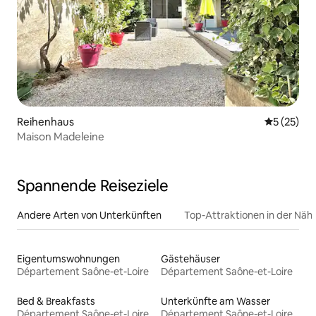
Reihenhaus
Durchschn
5 (25)
Maison Madeleine
Spannende Reiseziele
Andere Arten von Unterkünften
Top-Attraktionen in der Näh
Eigentumswohnungen
Gästehäuser
Département Saône-et-Loire
Département Saône-et-Loire
Bed & Breakfasts
Unterkünfte am Wasser
Département Saône-et-Loire
Département Saône-et-Loire