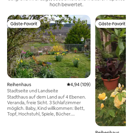
hoch bewertet.
Gäste-Favorit
Gäste-Favorit
Gäste-Favorit
Gäste-Favorit
Reihenhaus
Durchschnittliche Bewertung: 4
4,94 (109)
Stadtseite und Landseite
Stadthaus auf dem Land auf 4 Ebenen.
Veranda, freie Sicht. 3 Schlafzimmer
möglich. Baby, Kind willkommen: Bett,
Topf, Hochstuhl, Spiele, Bücher.
Parkplatz, WLAN. Garage Fahrrad,
Kinderwagen, Motorrad. Saubere und
ruhige Haustiere erlaubt. LASSEN SIE IHR
Reihenhaus