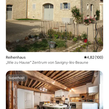
Reihenhaus
Durchschnittli
4,82 (100)
„Wie zu Hause“ Zentrum von Savigny-lès-Beaune
Superhost
Superhost