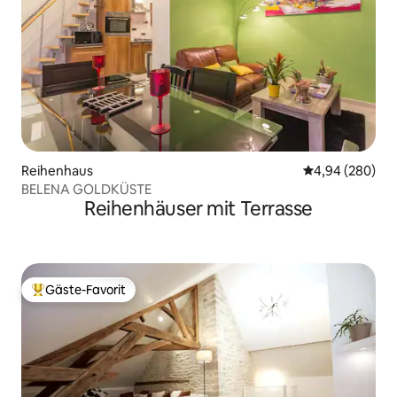
Reihenhaus
Durchschnittli
4,94 (280)
BELENA GOLDKÜSTE
Reihenhäuser mit Terrasse
Gäste-Favorit
Beliebter Gäste-Favorit.