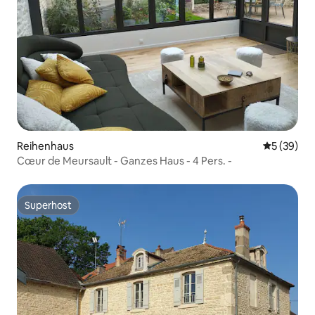
Reihenhaus
Durchschni
5 (39)
Cœur de Meursault - Ganzes Haus - 4 Pers. -
Superhost
Superhost