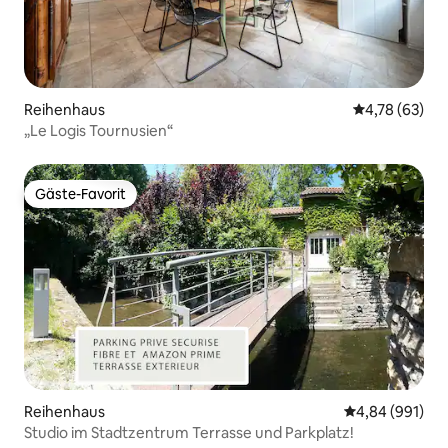
Reihenhaus
Durchschnitt
4,78 (63)
„Le Logis Tournusien“
Gäste-Favorit
Gäste-Favorit
Reihenhaus
Durchschnittli
4,84 (991)
Studio im Stadtzentrum Terrasse und Parkplatz!