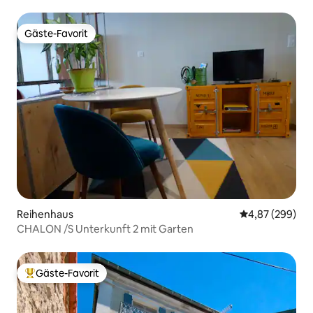
Gäste-Favorit
Gäste-Favorit
Reihenhaus
Durchschnittli
4,87 (299)
CHALON /S Unterkunft 2 mit Garten
Gäste-Favorit
Beliebter Gäste-Favorit.