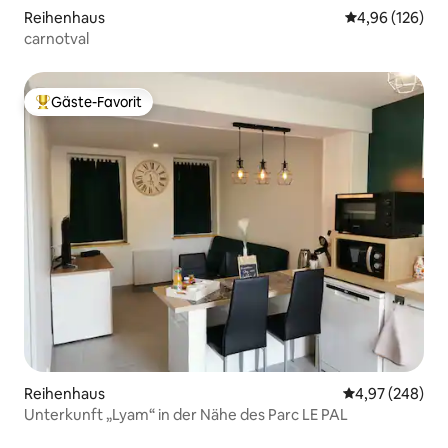
Reihenhaus
Durchschnittli
4,96 (126)
carnotval
Gäste-Favorit
Beliebter Gäste-Favorit.
Reihenhaus
Durchschnittli
4,97 (248)
Unterkunft „Lyam“ in der Nähe des Parc LE PAL