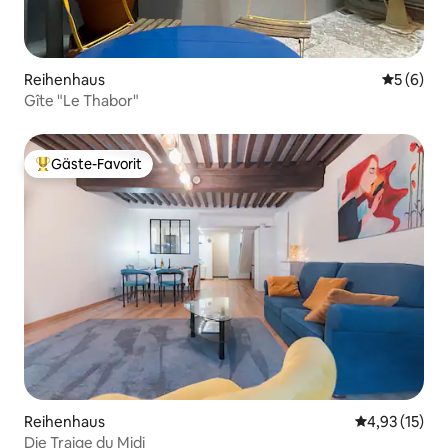
Reihenhaus
Durchschn
5 (6)
Gîte "Le Thabor"
Gäste-Favorit
Beliebter Gäste-Favorit.
Reihenhaus
Durchschnitt
4,93 (15)
Die Traige du Midi