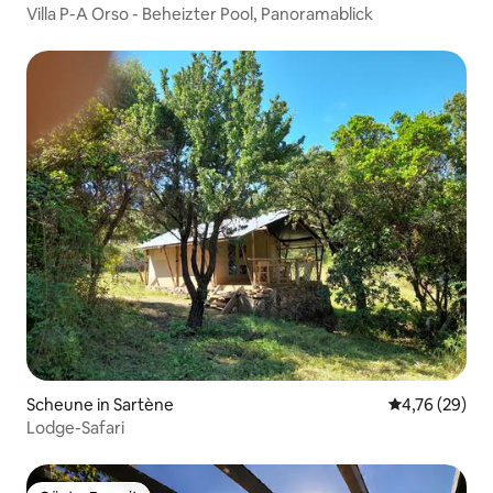
Villa P-A Orso - Beheizter Pool, Panoramablick
Scheune in Sartène
Durchschnitt
4,76 (29)
Lodge-Safari