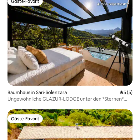
Gäste-Favorit
Gäste-Favorit
Baumhaus in Sari-Solenzara
Durchsch
5 (5)
Ungewöhnliche GLAZUR-LODGE unter den *Sternen*
Glamping
Gäste-Favorit
Gäste-Favorit