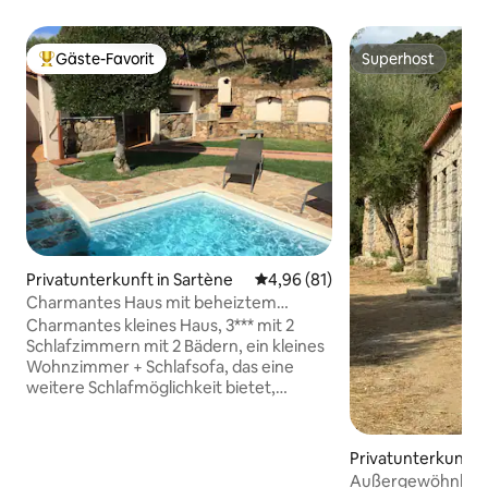
Gäste-Favorit
Superhost
Beliebter Gäste-Favorit.
Superhost
Privatunterkunft in Sartène
Durchschnittliche Bewertung: 
4,96 (81)
Charmantes Haus mit beheiztem
Privatpool
Charmantes kleines Haus, 3*** mit 2
Schlafzimmern mit 2 Bädern, ein kleines
Wohnzimmer + Schlafsofa, das eine
weitere Schlafmöglichkeit bietet,
privater Pool mit beheiztem Wasser,
optional für Leute, die schnell frieren,
außerhalb der Sommerzeit, ideal für
Privatunterkunft 
einen Urlaub mit der Familie oder mit
Außergewöhnliche