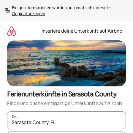
Zu
Einige Informationen wurden automatisch übersetzt. 
Inhalten
Original anzeigen
springen
Inseriere deine Unterkunft auf Airbnb
Ferienunterkünfte in Sarasota County
Finde und buche einzigartige Unterkünfte auf Airbnb
Ort
Wenn Ergebnisse verfügbar sind, navigiere mit den Pfeiltaste