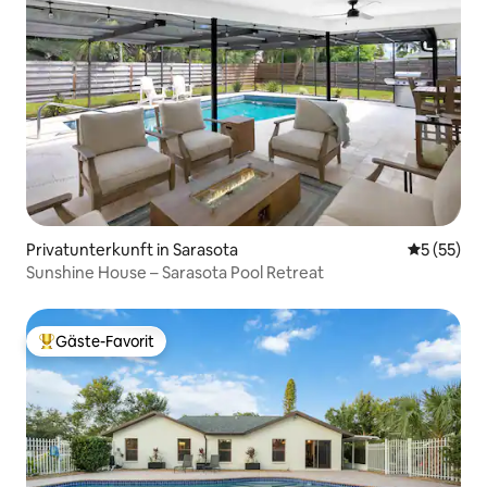
Privatunterkunft in Sarasota
Durchschn
5 (55)
Sunshine House – Sarasota Pool Retreat
Gäste-Favorit
Beliebter Gäste-Favorit.