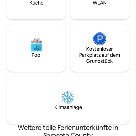
Plätzen, Fitnessb
kleines Putting-Grün und ein Corn-Hole-
Küche
WLAN
malerischen Wand
Spiel sind für deine Nutzung verfügbar. 5
Entspannt, komfor
Fernseher mit WLAN. Ein Pavillon mit viel
unvergessliche Fa
Sitzbereich.
Kostenloser
Pool
Parkplatz auf dem
Grundstück
Klimaanlage
Weitere tolle Ferienunterkünfte in
Sarasota County