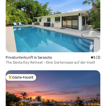
Privatunterkunft in Sarasota
Durchsch
5 (3)
The Siesta Key Retreat – Eine Gartenoase auf der Insel!
Gäste-Favorit
Beliebter Gäste-Favorit.