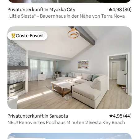
Privatunterkunft in Myakka City
Durchschnittl
4,98 (80)
„Little Siesta“ – Bauernhaus in der Nähe von Terra Nova
Gäste-Favorit
Beliebter Gäste-Favorit.
Privatunterkunft in Sarasota
Durchschnittl
4,95 (44)
NEU! Renoviertes Poolhaus Minuten 2 Siesta Key Beach