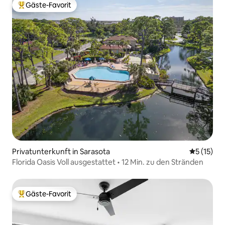
Gäste-Favorit
Beliebter Gäste-Favorit.
Privatunterkunft in Sarasota
Durchschn
5 (15)
Florida Oasis Voll ausgestattet • 12 Min. zu den Stränden
Gäste-Favorit
Beliebter Gäste-Favorit.