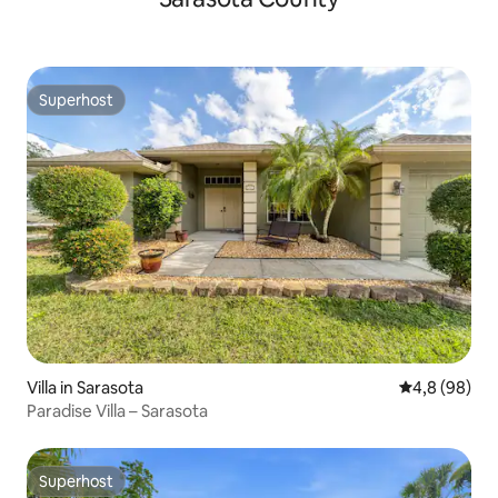
Superhost
Superhost
Villa in Sarasota
Durchschnitt
4,8 (98)
Paradise Villa – Sarasota
Superhost
Superhost