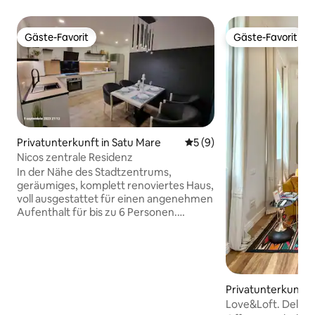
Gäste-Favorit
Gäste-Favorit
Gäste-Favorit
Gäste-Favorit
Privatunterkunft in Satu Mare
Durchschnittliche Bewertu
5 (9)
Nicos zentrale Residenz
In der Nähe des Stadtzentrums,
geräumiges, komplett renoviertes Haus,
voll ausgestattet für einen angenehmen
Aufenthalt für bis zu 6 Personen.
Erdgeschoss: geräumiges Wohnzimmer
mit großem Qled-TV und Schlafsofa,
Küche und Badezimmer mit
Waschmaschine. Im Obergeschoss: 2
großzügige Schlafzimmer mit Doppel-
Privatunterkunft i
und Schlafsofa, Badezimmer mit
Love&Loft. Deluxe
ebenerdiger Dusche, Flur und Balkon. In