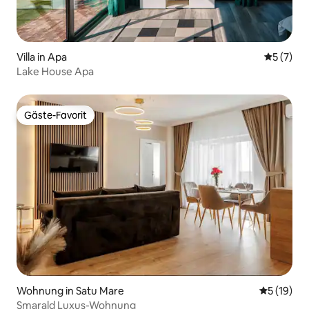
Villa in Apa
Durchsch
5 (7)
Lake House Apa
Gäste-Favorit
Gäste-Favorit
Wohnung in Satu Mare
Durchschn
5 (19)
Smarald Luxus-Wohnung