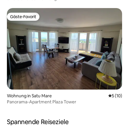
Gäste-Favorit
Gäste-Favorit
Wohnung in Satu Mare
Durchschn
5 (10)
Panorama-Apartment Plaza Tower
Spannende Reiseziele