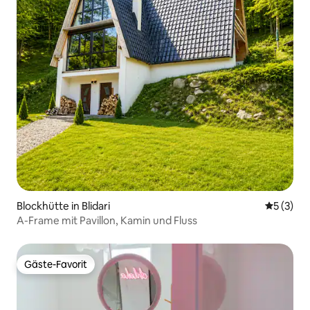
Blockhütte in Blidari
Durchsch
5 (3)
A-Frame mit Pavillon, Kamin und Fluss
Gäste-Favorit
Gäste-Favorit