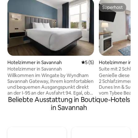
Superhost
Superhost
Hotelzimmer in Savannah
Durchschnittliche Bewertu
5 (5)
Hotelzimmer in Ty
Hotelzimmer in Savannah
Suite mit 2 Schla
mit Pool – zu Fuß
Willkommen im Wingate by Wyndham
Genieße diese ger
Savannah Gateway, Ihrem komfortablen
2 Schlafzimmern 
und bequemen Ausgangspunkt direkt
Dunes Inn & Suite
an der I-95 an der Ausfahrt 94. Egal, ob
vom Tybee Beach 
Beliebte Ausstattung in Boutique-Hotels
du Savannah geschäftlich besuchst,
Schlafzimmer verf
einen Familienurlaub machst, eine
Bett, und im Wohn
in Savannah
Militärreise unternimmst, an
ausziehbares Schla
Sportturnieren teilnimmst oder auf dem
für zusätzliche Gä
Weg nach Florida einen Zwischenstopp
einem komfortab
einlegst – unser Hotel bietet die
nutze den hauseig
perfekte Kombination aus Komfort,
Nähe von Restaur