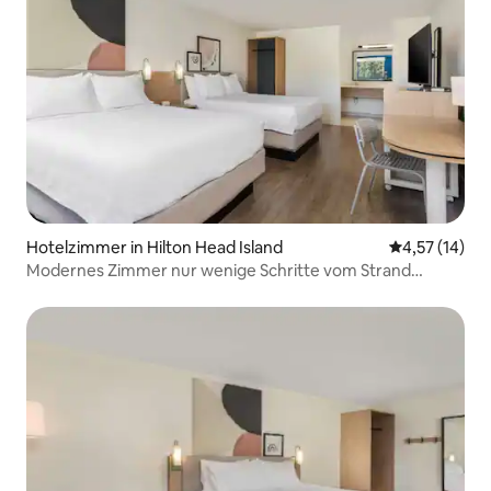
Hotelzimmer in Hilton Head Island
Durchschnitt
4,57 (14)
Modernes Zimmer nur wenige Schritte vom Strand
entfernt – 5 Minuten zu Fuß