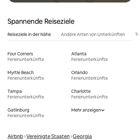
Spannende Reiseziele
Reiseziele in der Nähe
Andere Arten von Unterkünften
To
Four Corners
Atlanta
Ferienunterkünfte
Ferienunterkünfte
Myrtle Beach
Orlando
Ferienunterkünfte
Ferienunterkünfte
Tampa
Charlotte
Ferienunterkünfte
Ferienunterkünfte
Gatlinburg
Mehr anzeigen
Ferienunterkünfte
Airbnb
Vereinigte Staaten
Georgia