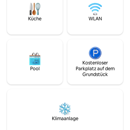
Preis-Leistungs-Verhältnis und Lage.
Sehenswürdigkeit
Unser Hotel liegt nur wenige Minuten
Savannah nur eine
von Einkaufsmöglichkeiten und
entfernt ist. Perfe
Restaurants entfernt und bietet
Gruppen, die eine
Küche
WLAN
einfachen Zugang zur historischen
und professionell
Innenstadt von Savannah, zur River
an der Küste such
Street und zum internationalen
Flughafen Savannah/Hilton Head.
Kostenloser
Pool
Parkplatz auf dem
Grundstück
Klimaanlage