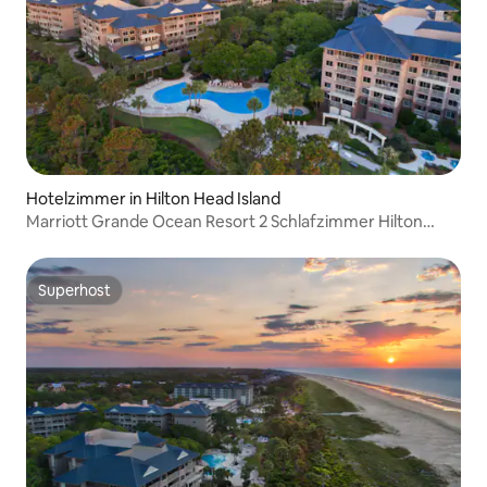
Hotelzimmer in Hilton Head Island
Marriott Grande Ocean Resort 2 Schlafzimmer Hilton
Head
Superhost
Superhost