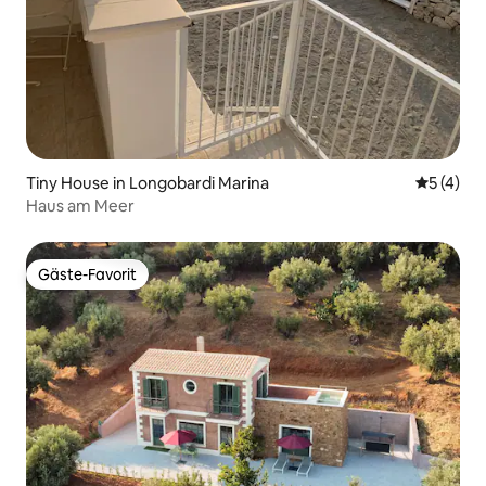
Tiny House in Longobardi Marina
Durchsch
5 (4)
Haus am Meer
Gäste-Favorit
Gäste-Favorit