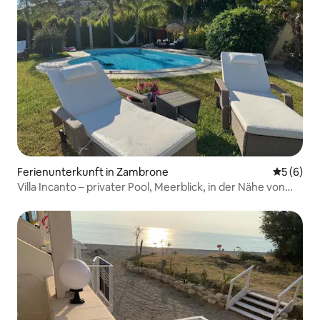
Ferienunterkunft in Zambrone
Durchschn
5 (6)
Villa Incanto – privater Pool, Meerblick, in der Nähe von
Tropea