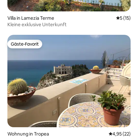
Villa in Lamezia Terme
Durchschn
5 (15)
Kleine exklusive Unterkunft
Gäste-Favorit
Gäste-Favorit
Wohnung in Tropea
Durchschnitt
4,95 (22)