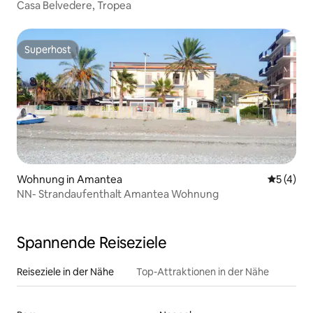
Casa Belvedere, Tropea
Superhost
Superhost
Wohnung in Amantea
Durchsch
5 (4)
NN- Strandaufenthalt Amantea Wohnung
Spannende Reiseziele
Reiseziele in der Nähe
Top-Attraktionen in der Nähe