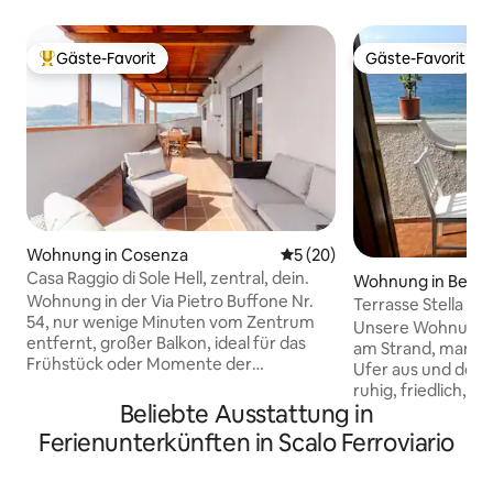
Gäste-Favorit
Gäste-Favorit
Beliebter Gäste-Favorit.
Gäste-Favorit
Wohnung in Cosenza
Durchschnittliche Bewertun
5 (20)
Casa Raggio di Sole Hell, zentral, dein.
Wohnung in Belmo
Wohnung in der Via Pietro Buffone Nr.
ro
Terrasse Stella Ma
54, nur wenige Minuten vom Zentrum
Unsere Wohnungen
entfernt, großer Balkon, ideal für das
am Strand, man ge
Frühstück oder Momente der
Ufer aus und der St
Entspannung. 5 Minuten vom Rathaus
ruhig, friedlich, 
von Cosenza und 300 m vom Corso
Beliebte Ausstattung in
Meer zum Genießen
Mazzini, der Hauptstraße der Stadt,
auf dem man früh
Ferienunterkünften in Scalo Ferroviario
entfernt. Blick auf die Calatrava-Brücke
einfach nur ein Bu
Sie verfügt über einen eigenen
einen beeindruck
kostenlosen Parkplatz auf dem