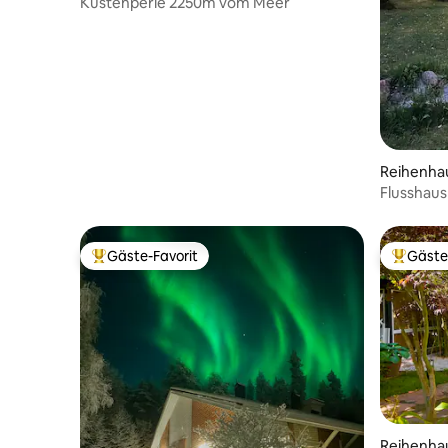
Küstenperle 2250m vom Meer
Reihenha
Flusshaus 
Gäste-Favorit
Gäste
Beliebter Gäste-Favorit.
Beliebte
Reihenha