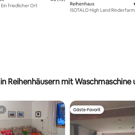
Reihenhaus
Ein friedlicher Ort
ISOTALO High Land Rinderfarm
ertung: 4,97 von 5, 38 Bewertungen
 in Reihenhäusern mit Waschmaschine 
st
Gäste-Favorit
st
Gäste-Favorit