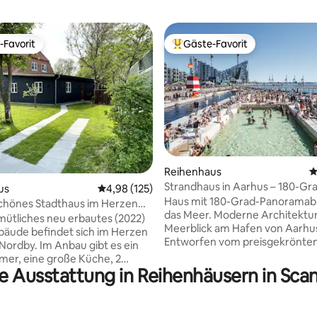
-Favorit
Gäste-Favorit
r Gäste-Favorit.
Beliebter Gäste-Favorit.
Reihenhaus
D
Strandhaus in Aarhus – 180-Gr
ertung: 4,92 von 5, 119 Bewertungen
us
Durchschnittliche Bewertung: 4,98 von 5, 1
4,98 (125)
und Hafenblick
Haus mit 180-Grad-Panoramabl
hönes Stadthaus im Herzen
das Meer. Moderne Architektur mit
y auf Fanø.
ütliches neu erbautes (2022)
Meerblick am Hafen von Aarhu
äude befindet sich im Herzen
Entworfen vom preisgekrönte
 Anbau gibt es ein
weltberühmten Architekten Bj
er, eine große Küche, 2
Ingels mit dem besten Blick au
e Ausstattung in Reihenhäusern in Sca
mer (in einem gibt es ein
Stadthafen und das Meer. Das
t, im anderen 2 Einzelbetten),
Strandhaus befindet sich mit d
es Badezimmer und einen
Zugang nach außen und bietet 
n der Unterkunft