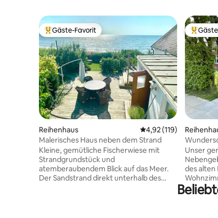
Gäste-Favorit
Gäste
Beliebter Gäste-Favorit.
Beliebte
Reihenhaus
Durchschnittliche Bew
4,92 (119)
Reihenha
Malerisches Haus neben dem Strand
Wundersc
von Nordb
Kleine, gemütliche Fischerwiese mit
Unser gem
Strandgrundstück und
Nebengeb
atemberaubendem Blick auf das Meer.
des alten Nordby. Im
Der Sandstrand direkt unterhalb des
Wohnzimm
Beliebt
Hauses ist im Sommer mit seinem
Schlafzim
Badesteg und seiner Strandbar ebenso
Doppelbet
attraktiv wie im Winter für schöne
ein groß
Spaziergänge. Mehrere Sitzbereiche auf
Eingangsbereich. Vo