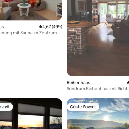
us
Durchschnittliche Bewertung: 4,67 von 5, 4
4,67 (499)
hnung mit Sauna im Zentrum
ertung: 4,9 von 5, 145 Bewertungen
olo
Reihenhaus
D
Söndrum Reihenhaus mit Sicht
Garten
vorit
Gäste-Favorit
vorit
Gäste-Favorit