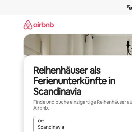
Zu
Inhalten
springen
Reihenhäuser als
Ferienunterkünfte in
Scandinavia
Finde und buche einzigartige Reihenhäuser au
Airbnb.
Ort
Wenn Ergebnisse verfügbar sind, navigiere mit d