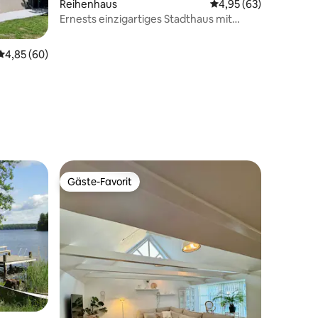
Reihenhaus
Durchschnittliche Be
4,95 (63)
Ernests einzigartiges Stadthaus mit
Sauna und Whirlpool
Durchschnittliche Bewertung: 4,85 von 5, 60 Bewertungen
4,85 (60)
46 Bewertungen
Gäste-Favorit
Gäste-Favorit
49 Bewertungen