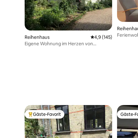
Reihenha
Ferienwo
Reihenhaus
Durchschnittliche Bew
4,9 (145)
Äkäslomp
Eigene Wohnung im Herzen von
Österlen
Gäste-Favorit
Gäste-Fa
Beliebter Gäste-Favorit.
Gäste-Fa