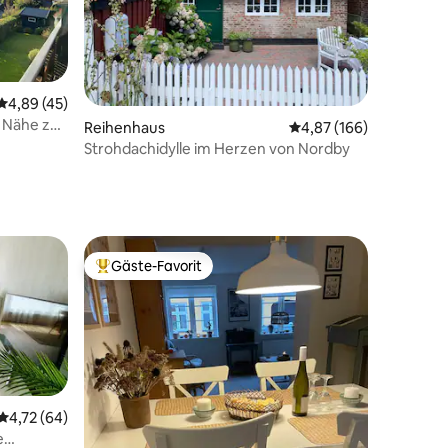
Durchschnittliche Bewertung: 4,89 von 5, 45 Bewertungen
4,89 (45)
 Nähe zu
24 Bewertungen
Reihenhaus
Durchschnittliche Bew
4,87 (166)
Strohdachidylle im Herzen von Nordby
Gäste-Favorit
Beliebter Gäste-Favorit.
Durchschnittliche Bewertung: 4,72 von 5, 64 Bewertungen
4,72 (64)
e