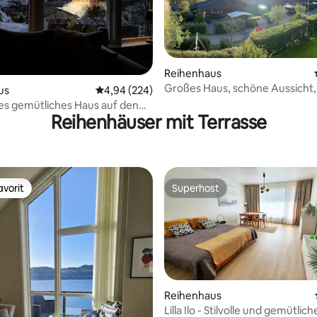
Reihenhaus
Großes Haus, schöne Aussicht,
ertung: 4,97 von 5, 114 Bewertungen
us
Durchschnittliche Bewertung: 4,94 von 5, 2
4,94 (224)
Stadt und Strand
es gemütliches Haus auf den
Reihenhäuser mit Terrasse
foten - Svolvær
vorit
Superhost
vorit
Superhost
Reihenhaus
Lilla Ilo - Stilvolle und gemütlich
Bewertung: 5 von 5, 35 Bewertungen