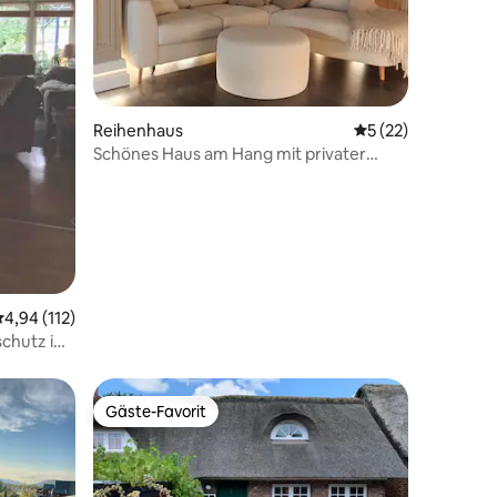
99 Bewertungen
Reihenhaus
Durchschnittliche
5 (22)
Schönes Haus am Hang mit privater
Sauna
urchschnittliche Bewertung: 4,94 von 5, 112 Bewertungen
4,94 (112)
schutz im
Gäste-Favorit
Gäste-Favorit