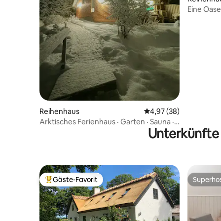
Eine Oase 
Reihenhaus
Durchschnittliche Bew
4,97 (38)
Arktisches Ferienhaus · Garten · Sauna ·
Unterkünfte
In der Nähe des Zentrums
Gäste-Favorit
Superho
Beliebter Gäste-Favorit.
Superho