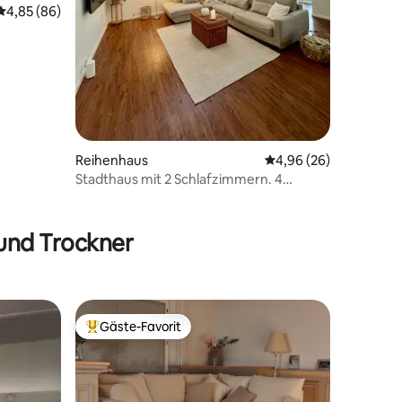
Durchschnittliche Bewertung: 4,85 von 5, 86 Bewertungen
4,85 (86)
Reihenhaus
Durchschnittliche Be
4,96 (26)
Stadthaus mit 2 Schlafzimmern. 4
Betten.
und Trockner
Gäste-Favorit
Beliebter Gäste-Favorit.