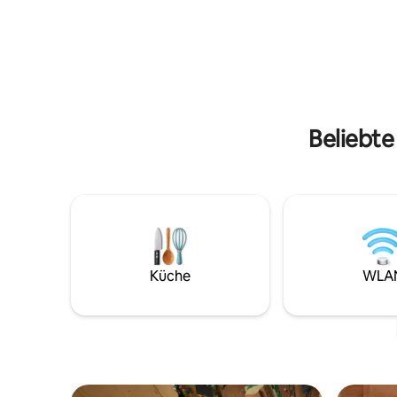
großen Erkerfensters, das Ihre Meinung
wurde, wi
sicherlich ändern wird! Am Morgen
Ungewöhnl
genießen Sie Ihr Frühstück auf der
der Nähe
Terrasse mit Vogelgesang! Teilen Sie
Asterix p
diesen magischen Moment mit
Liebenden für eine ungewöhnliche
Nacht 1 Stunde von Paris
Beliebte
Küche
WLA