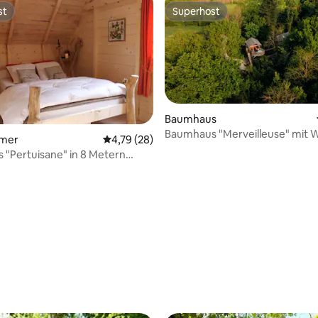
st
Superhost
st
Superhost
Baumhaus
Baumhaus "Merveilleuse" mit W
mmer
Durchschnittliche Bewertung: 4,79 von 5, 
4,79 (28)
"Pertuisane" in 8 Metern
rtung: 4,96 von 5, 243 Bewertungen