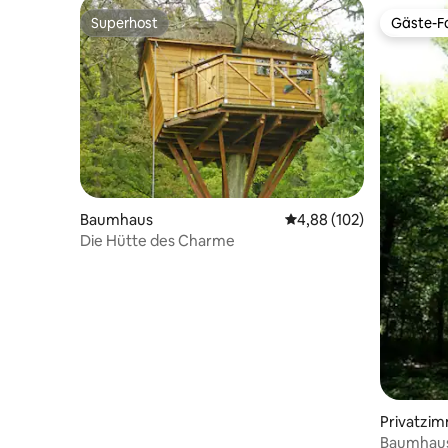
Superhost
Gäste-Fa
Superhost
Gäste-Fa
Baumhaus
Durchschnittliche Bewe
4,88 (102)
Die Hütte des Charme
Privatzi
Baumhaus 