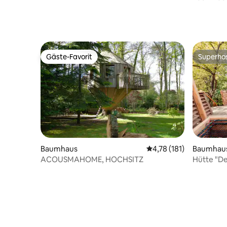
Gäste-Favorit
Superho
Gäste-Favorit
Superho
Baumhaus
Durchschnittliche Bew
4,78 (181)
Baumhau
ACOUSMAHOME, HOCHSITZ
Hütte "De
Nähe von 