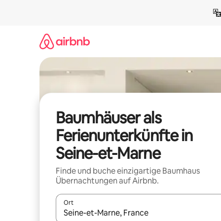
Zu
Inhalten
springen
Baumhäuser als
Ferienunterkünfte in
Seine-et-Marne
Finde und buche einzigartige Baumhaus
Übernachtungen auf Airbnb.
Ort
Wenn Ergebnisse verfügbar sind, navigiere mit d