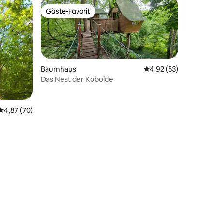
Gäste-Favorit
Gäste-Favorit
Baumhaus
Durchschnittliche Be
4,92 (53)
Das Nest der Kobolde
Durchschnittliche Bewertung: 4,87 von 5, 70 Bewertungen
4,87 (70)
73 Bewertungen