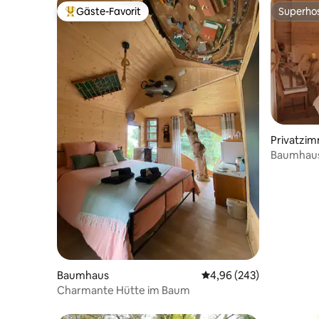
Gäste-Favorit
Superho
Beliebter Gäste-Favorit.
Superho
Privatzi
Baumhaus 
Höhe
Baumhaus
Durchschnittliche Bewe
4,96 (243)
Charmante Hütte im Baum