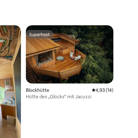
Superhost
Superhost
Blockhütte
Durchschnittliche Be
4,93 (14)
18 Bewertungen
Hütte des „Glücks“ mit Jacuzzi