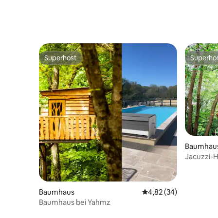
Superhost
Superho
Superhost
Superho
Baumhau
Jacuzzi-H
Nacht in 
Baumhaus
Durchschnittliche Bew
4,82 (34)
Baumhaus bei Yahmz