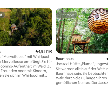
st
Superhost
st
Superhost
s
Durchschnittliche Bewertung: 4,95 von 5, 
4,95 (19)
"Merveilleuse" mit Whirlpool
wertung: 4,72 von 5, 18 Bewertungen
Baumhaus
 Merveilleuse empfängt Sie für
Jacuzzi-Hütte „Plume“, ungew
ooning-Aufenthalt im Wald. Zu
Nacht in der Nähe von Paris
Sie werden allein auf der Welt i
t Freunden oder mit Kindern,
Baumhaus sein. Sie beobachte
n Sie sich im Whirlpool mit
Wald durch die Bullaugen Ihres
 die Dämmerung, die den
gemütlichen Nestes. Der Jacuzz
erleuchtet. Dieses Baumhaus
Ihrer Terrasse auf 38 ° C behei
 zum Entspannen und Genießen
frühen Morgen genießen Sie ei
tlosen Moments und mit allem
Gourmet-Frühstück mit
gestattet. Diese
Vogelgezwitscher. Für Ihren K
fte Hütte, die von den
steht Ihnen auf dem Boden eine
 des Bois de Rosoy entworfen