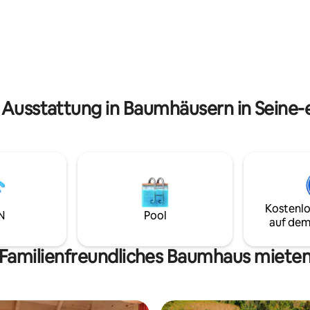
Hütte mit eigenem Bad und Es
rd die Liebhaber des
zur Verfügung. Ideal für eine A
ichen verführen und Sie in
Natur, 1 Stunde von Paris und 
 von Disney und dem Parc
von Disney entfernt. Schwimmbad von
erfekt entspannen können.
Mitte Mai bis Mitte September 
 Ausstattung in Baumhäusern in Seine
Kostenlo
N
Pool
auf dem
Familienfreundliches Baumhaus miete