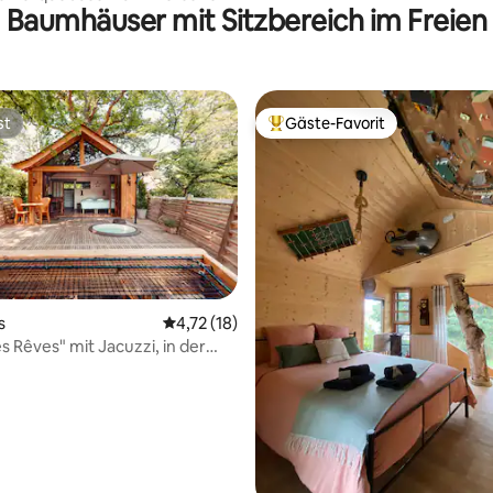
Baumhäuser mit Sitzbereich im Freien
st
Gäste-Favorit
st
Beliebter Gäste-Favorit.
ertung: 4,78 von 5, 181 Bewertungen
s
Durchschnittliche Bewertung: 4,72 von 5, 
4,72 (18)
s Rêves" mit Jacuzzi, in der
Paris