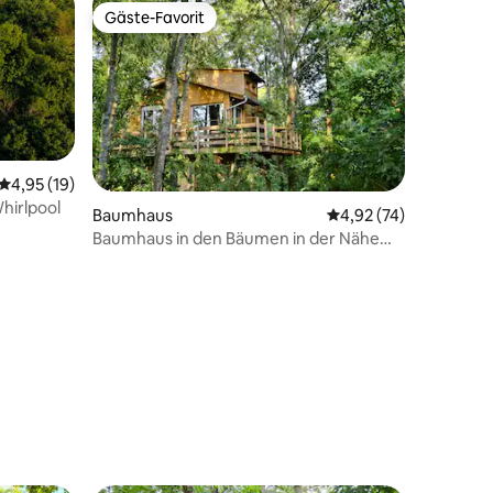
Gäste-Favorit
Gäste-Favorit
Durchschnittliche Bewertung: 4,95 von 5, 19 Bewertungen
4,95 (19)
hirlpool
Baumhaus
Durchschnittliche Be
4,92 (74)
28 Bewertungen
Baumhaus in den Bäumen in der Nähe
von Paris Disney