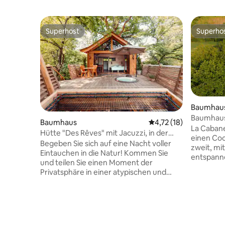
Superhost
Superho
Superhost
Superho
Baumhau
Baumhaus 
Baumhaus
Durchschnittliche Be
4,72 (18)
La Cabane
Hütte "Des Rêves" mit Jacuzzi, in der
einen Coc
Nähe von Paris
Begeben Sie sich auf eine Nacht voller
zweit, mi
Eintauchen in die Natur! Kommen Sie
entspanne
und teilen Sie einen Moment der
Blick auf
Privatsphäre in einer atypischen und
Horizont 
charmanten Hütte, die auf 6 Metern
ist ideal
Höhe thront. Sprudeln Sie mit Ihrer +1 in
eines zei
einen privaten Whirlpool, der auf 38 °C
Komfort aus
erwärmt ist Beobachten Sie die Natur,
märchenha
während Sie aufwachen, dank des
Schöpfern