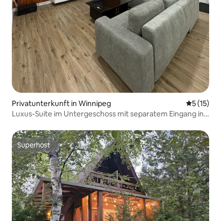
Privatunterkunft in Winnipeg
Durchschn
5 (15)
Luxus-Suite im Untergeschoss mit separatem Eingang in
Winnipeg
Superhost
Superhost