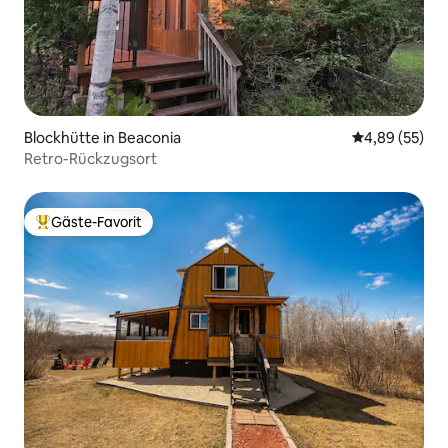
Blockhütte in Beaconia
Durchschnittl
4,89 (55)
Retro-Rückzugsort
Gäste-Favorit
Beliebter Gäste-Favorit.