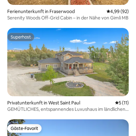
Ferienunterkunft in Fraserwood
Durchschnittl
4,99 (92)
Serenity Woods Off-Grid Cabin – in der Nähe von Gimli MB
Superhost
Superhost
Privatunterkunft in West Saint Paul
Durchschn
5 (11)
GEMÜTLICHES, entspannendes Luxushaus im ländlichen
Ambiente
Gäste-Favorit
Gäste-Favorit