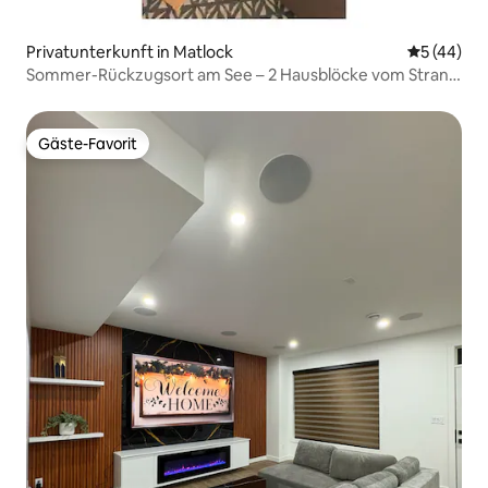
Privatunterkunft in Matlock
Durchschni
5 (44)
Sommer-Rückzugsort am See – 2 Hausblöcke vom Strand
entfernt
Gäste-Favorit
Gäste-Favorit