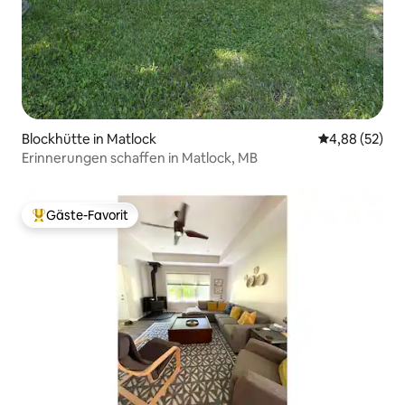
Blockhütte in Matlock
Durchschnittl
4,88 (52)
Erinnerungen schaffen in Matlock, MB
Gäste-Favorit
Beliebter Gäste-Favorit.