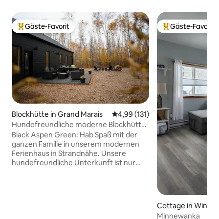
Gäste-Favorit
Gäste-Favorit
Beliebter Gäste-Favorit.
Beliebter Gäste-F
Blockhütte in Grand Marais
Durchschnittliche Bewertung: 4
4,99 (131)
Hundefreundliche moderne Blockhütte
in Strandnähe
Black Aspen Green: Hab Spaß mit der
ganzen Familie in unserem modernen
Ferienhaus in Strandnähe. Unsere
hundefreundliche Unterkunft ist nur
wenige Gehminuten vom Strand
entfernt und bietet Komfort für alle.
Dieses moderne Ferienhaus wurde für
eine große Familie oder für zwei Familien
Cottage in Winni
zur gemeinsamen Nutzung entworfen.
Minnewanka
3 Schlafzimmer, 2 Badezimmer,