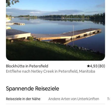
Blockhütte in Petersfield
Durchschnittl
4,93 (80)
Entfliehe nach Netley Creek in Petersfield, Manitoba
Spannende Reiseziele
Reiseziele in der Nähe
Andere Arten von Unterkünften
To