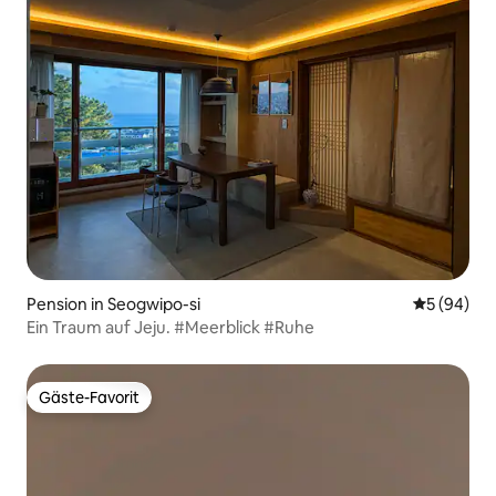
Pension in Seogwipo-si
Durchschni
5 (94)
Ein Traum auf Jeju. #Meerblick #Ruhe
Gäste-Favorit
Gäste-Favorit