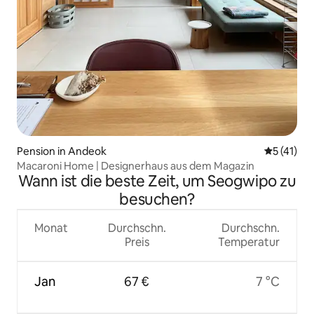
Pension in Andeok
Durchschn
5 (41)
Macaroni Home | Designerhaus aus dem Magazin
Wann ist die beste Zeit, um Seogwipo zu
besuchen?
Monat
Durchschn.
Durchschn.
Preis
Temperatur
Jan
67 €
7 °C