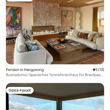
Gäste-Favorit
Pension in Hangyeong
Durchschn
5 (13)
Buenadumo | Spanisches Tennisferienhaus für Brautpaare
(1 Stunde vom Flughafen Jeju)
Gäste-Favorit
Gäste-Favorit