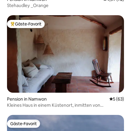
Stehaudley _Orange
Gäste-Favorit
Beliebter Gäste-Favorit.
Pension in Namwon
Durchschni
5 (63)
Kleines Haus in einem Küstenort, inmitten von
Mandarinenhainen, Hoshijeol Jeju
Gäste-Favorit
Gäste-Favorit