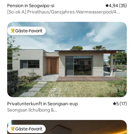
Pension in Seogwipo-si
Durchschnittl
4,94 (35)
[So-ok A] Privathaus/Ganzjahres-Warmwasserpool/4
Betten/2 Schlafzimmer/Grill und
Kamin/Spielzimmer/Zitrus-Erlebnis
Gäste-Favorit
Beliebter Gäste-Favorit.
Privatunterkunft in Seongsan-eup
Durchschn
5 (17)
Seongsan Ilchulbong &
Udo/Bungalow/Trockensauna/Innen-
Whirlpool/Außengarten/Innenhof/Maximal
4 Personen/Gepäckaufbewahrung/Katzen auf der Straße
Gäste-Favorit
Beliebter Gäste-Favorit.