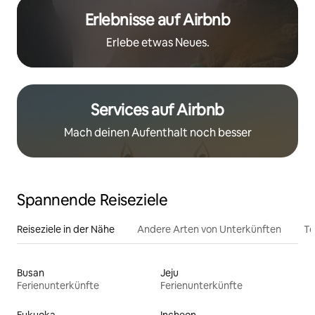
Erlebnisse auf Airbnb
Erlebe etwas Neues.
Services auf Airbnb
Mach deinen Aufenthalt noch besser
Spannende Reiseziele
Reiseziele in der Nähe
Andere Arten von Unterkünften
To
Busan
Jeju
Ferienunterkünfte
Ferienunterkünfte