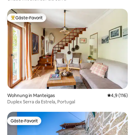
Gäste-Favorit
Beliebter Gäste-Favorit.
Wohnung in Manteigas
Durchschnitt
4,9 (116)
Duplex Serra da Estrela, Portugal
Gäste-Favorit
Gäste-Favorit