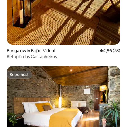
Bungalow in Fajão-Vidual
Durchschnittl
4,96 (53)
Refugio dos Castanheiros
Superhost
Superhost