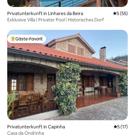
Privatunterkunft in Linhares da Beira
Durchschn
5 (55)
Exklusive Villa | Privater Pool | Historisches Dorf
Gäste-Favorit
Beliebter Gäste-Favorit.
Privatunterkunft in Capinha
Durchschn
5 (17)
Casa da Ondrinha