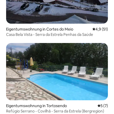
Eigentumswohnung in Cortes do Meio
Durchschnit
4,9 (51)
Casa Bela Vista - Serra da Estrela Penhas da Saúde
Eigentumswohnung in Tortosendo
Durchsch
5 (7)
Refúgio Serrano - Covilhã - Serra da Estrela (Bergregion)