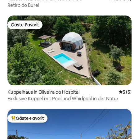
Retiro do Burel
Gäste-Favorit
Gäste-Favorit
Kuppelhaus in Oliveira do Hospital
Durchsch
5 (5)
Exklusive Kuppel mit Pool und Whirlpool in der Natur
Gäste-Favorit
Beliebter Gäste-Favorit.