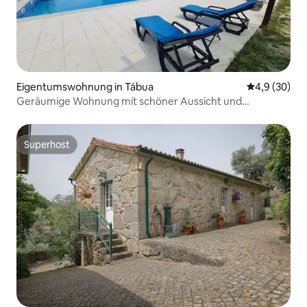
Eigentumswohnung in Tábua
Durchschnitt
4,9 (30)
Geräumige Wohnung mit schöner Aussicht und
Swimmingpool
Superhost
Superhost