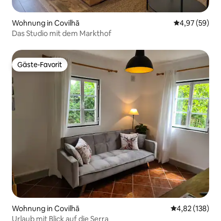
Wohnung in Covilhã
Durchschnittl
4,97 (59)
Das Studio mit dem Markthof
Gäste-Favorit
Gäste-Favorit
Wohnung in Covilhã
Durchschnittl
4,82 (138)
Urlaub mit Blick auf die Serra