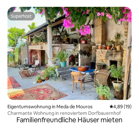
Superhost
Superhost
Eigentumswohnung in Meda de Mouros
Durchschnitt
4,89 (19)
Charmante Wohnung in renoviertem Dorfbauernhof
Familienfreundliche Häuser mieten