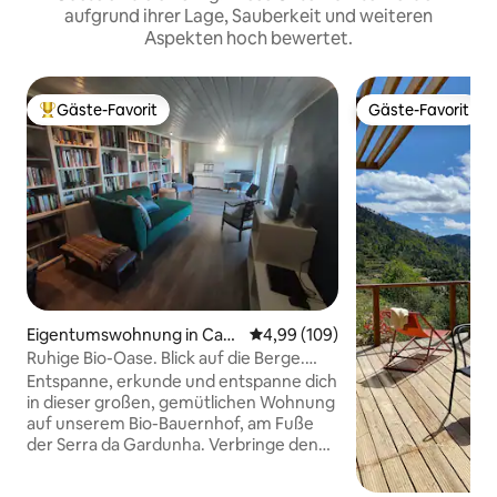
aufgrund ihrer Lage, Sauberkeit und weiteren
Aspekten hoch bewertet.
Gäste-Favorit
Gäste-Favorit
Beliebter Gäste-Favorit.
Gäste-Favorit
Eigentumswohnung in Cast
Durchschnittliche Bewertung: 4
4,99 (109)
elo Branco
Ruhige Bio-Oase. Blick auf die Berge.
Schnelles WLAN
Entspanne, erkunde und entspanne dich
in dieser großen, gemütlichen Wohnung
auf unserem Bio-Bauernhof, am Fuße
der Serra da Gardunha. Verbringe den
Tag mit Kajakfahren, Wandern oder
Radfahren in den Bergen, genieße das