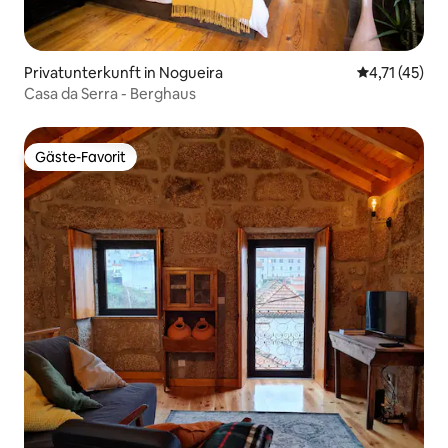
Privatunterkunft in Nogueira
Durchschnitt
4,71 (45)
Casa da Serra - Berghaus
Gäste-Favorit
Gäste-Favorit