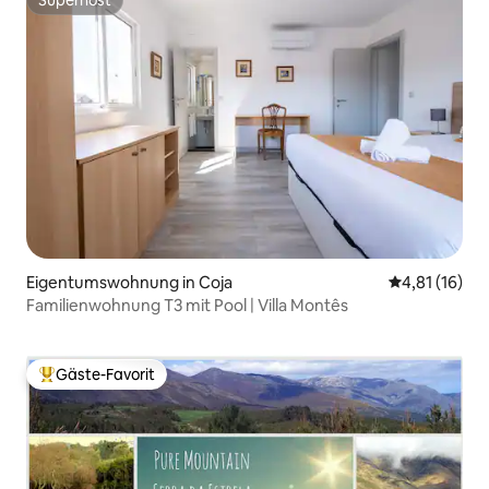
Superhost
Superhost
Eigentumswohnung in Coja
Durchschnitt
4,81 (16)
Familienwohnung T3 mit Pool | Villa Montês
Gäste-Favorit
Beliebter Gäste-Favorit.