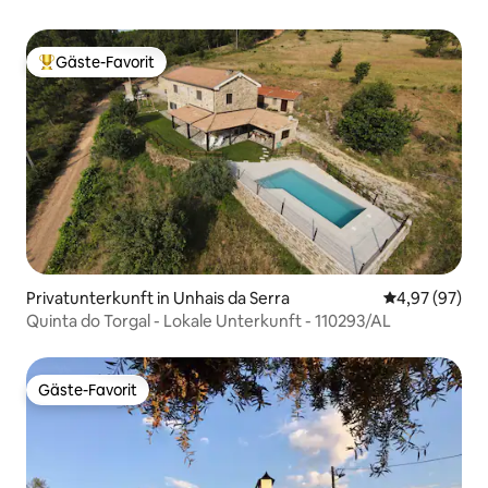
Gäste-Favorit
Beliebter Gäste-Favorit.
Privatunterkunft in Unhais da Serra
Durchschnittl
4,97 (97)
Quinta do Torgal - Lokale Unterkunft - 110293/AL
Gäste-Favorit
Gäste-Favorit