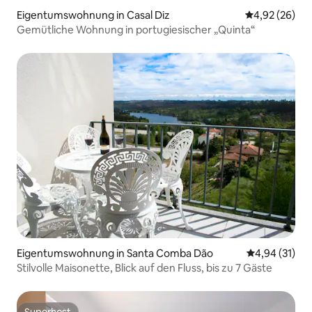
Eigentumswohnung in Casal Diz
Durchschnittl
4,92 (26)
Gemütliche Wohnung in portugiesischer „Quinta“
Eigentumswohnung in Santa Comba Dão
Durchschnitt
4,94 (31)
Stilvolle Maisonette, Blick auf den Fluss, bis zu 7 Gäste