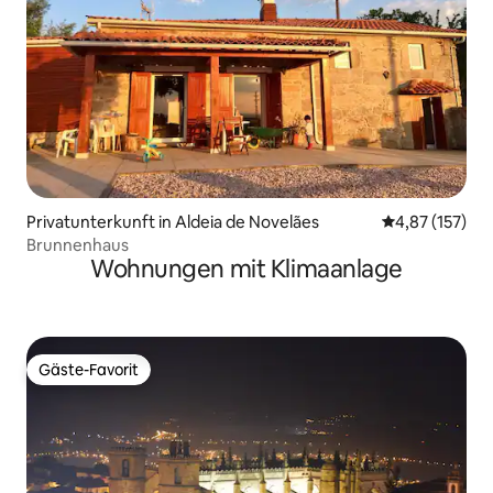
Privatunterkunft in Aldeia de Novelães
Durchschnittl
4,87 (157)
Brunnenhaus
Wohnungen mit Klimaanlage
Gäste-Favorit
Gäste-Favorit