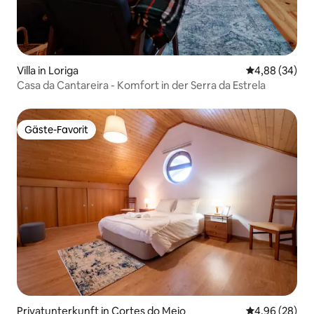
Villa in Loriga
Durchschnittl
4,88 (34)
Casa da Cantareira - Komfort in der Serra da Estrela
Gäste-Favorit
Gäste-Favorit
Privatunterkunft in Cortes do Meio
Durchschnittl
4,96 (28)