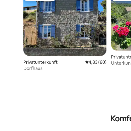
Privatunt
Privatunterkunft
Durchschnittliche Bew
4,83 (60)
Unterkunft
Dorfhaus
Komfo