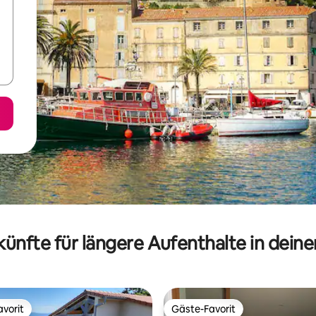
ünfte für längere Aufenthalte in dein
vorit
Gäste-Favorit
vorit
Gäste-Favorit