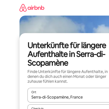
Zu
Inhalten
springen
Unterkünfte für längere
Aufenthalte in Serra-di-
Scopamène
Finde Unterkünfte für längere Aufenthalte, in
denen du dich auch einen Monat oder länger
zuhause fühlen kannst.
Ort
Wenn Ergebnisse verfügbar sind, navigiere mit d
Check-in