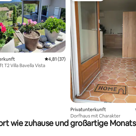
erkunft
Durchschnittliche Bewertung: 4,81 von 5, 
4,81 (37)
ertung: 4,83 von 5, 60 Bewertungen
 T2 Villa Bavella Vista
Privatunterkunft
Dorfhaus mit Charakter
rt wie zuhause und großartige Monats