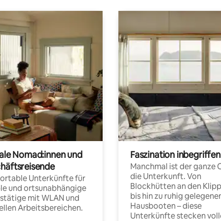
tale Nomad:innen und
Faszination inbegriffen
häftsreisende
Manchmal ist der ganze 
die Unterkunft. Von
rtable Unterkünfte für
Blockhütten an den Klip
ble und ortsunabhängige
bis hin zu ruhig gelegene
fstätige mit WLAN und
Hausbooten – diese
ellen Arbeitsbereichen.
Unterkünfte stecken voll