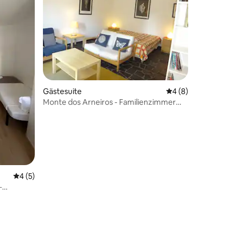
12 Bewertungen
Gästesuite
Durchschnittlich
4 (8)
Monte dos Arneiros - Familienzimmer
Forneiro I
Durchschnittliche Bewertung: 4 von 5, 5 Bewertungen
4 (5)
–