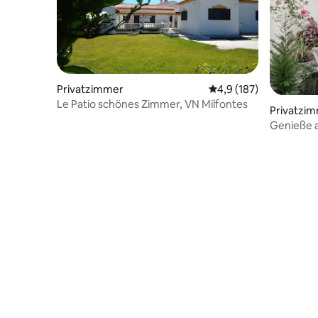
Privatzimmer
Durchschnittliche Bew
4,9 (187)
Le Patio schönes Zimmer, VN Milfontes
Privatzi
Genieße a
entspanne