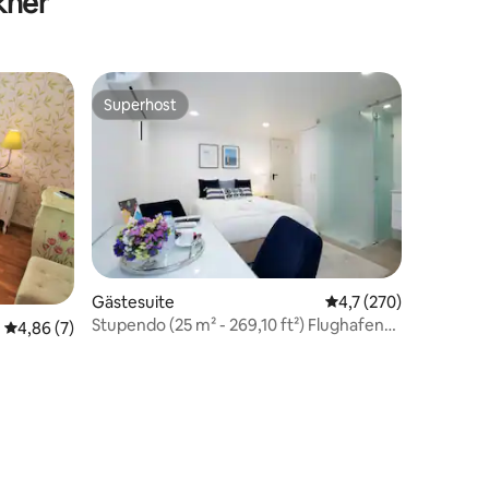
kner
Superhost
Superhost
Gästesuite
Durchschnittliche Be
4,7 (270)
Stupendo (25 m² - 269,10 ft²) Flughafen
Durchschnittliche Bewertung: 4,86 von 5, 7 Bewertungen
4,86 (7)
Studio 1 - Voll ausgestattet
25 Bewertungen