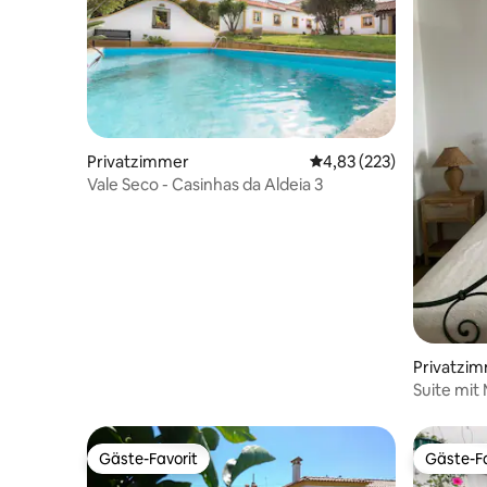
Privatzimmer
Durchschnittliche Bewe
4,83 (223)
Vale Seco - Casinhas da Aldeia 3
Privatzi
Suite mit
Gäste-Favorit
Gäste-Fa
Gäste-Favorit
Gäste-Fa