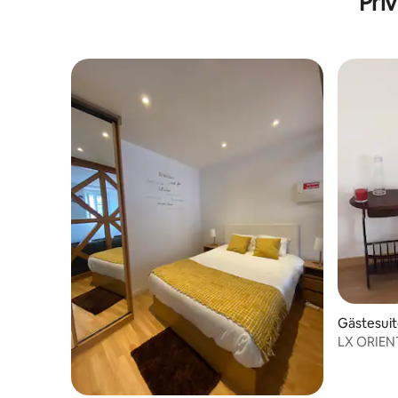
Pri
Gästesui
LX ORIEN
NEU)