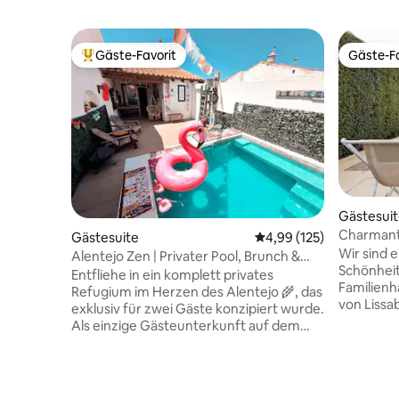
Gäste-Favorit
Gäste-Fa
Beliebter Gäste-Favorit.
Gäste-Fa
Gästesui
Charmant
Gästesuite
Durchschnittliche Bewe
4,99 (125)
Lissabon 
Wir sind ei
Alentejo Zen | Privater Pool, Brunch &
Schönhei
Rückzugsort für 2
Entfliehe in ein komplett privates
Familienh
Refugium im Herzen des Alentejo 🌾, das
von Lissa
exklusiv für zwei Gäste konzipiert wurde.
(Uber/Tax
Als einzige Gästeunterkunft auf dem
Bootsopti
Grundstück bietet Alentejo Zen absolute
Gegend gi
Privatsphäre, einen privaten Pool, jeden
und Padde
Tag einen hausgemachten Brunch,
(Aroeira 
tägliche Zimmerreinigung und