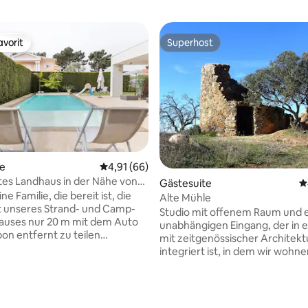
vorit
Superhost
vorit
Superhost
te
Durchschnittliche Bewertung: 4,91 von 5, 
4,91 (66)
es Landhaus in der Nähe von
rtung: 4,99 von 5, 125 Bewertungen
Gästesuite
D
und Strand
ne Familie, die bereit ist, die
Alte Mühle
t unseres Strand- und Camp-
Studio mit offenem Raum und 
auses nur 20 m mit dem Auto
unabhängigen Eingang, der in e
bon entfernt zu teilen
mit zeitgenössischer Architekt
i, Zug, Bus- oder
integriert ist, in dem wir wohn
onen verfügbar). In unserer
einer Ruine einer alten Mühle.
bt es Kinderspielplatz, Tennis-
Traumhafter Blick ins Grüne. Be
lplätze, zwei Golfplätze
Personen, mit der Möglichkeit,
Golf), Restaurants und die
weitere Person auf einem zusä