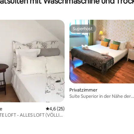
vatsuiten mit Waschmaschine und Troc
Superhost
Superhost
Privatzimmer
Suite Superior in der Nähe der
berühmten Avenida Liberdade
te
Durchschnittliche Bewertung: 4,6 von 5, 
4,6 (25)
TE LOFT - ALLES LOFT (VÖLLIG