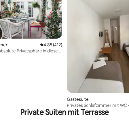
ertung: 4,9 von 5, 187 Bewertungen
mmer
Durchschnittliche Bewertung: 4,85 von 5, 4
4,85 (412)
bsolute Privatsphäre in dieser
nden Suite in Lissabon
Gästesuite
Privates Schlafzimmer mit WC 
Private Suiten mit Terrasse
Flughafen