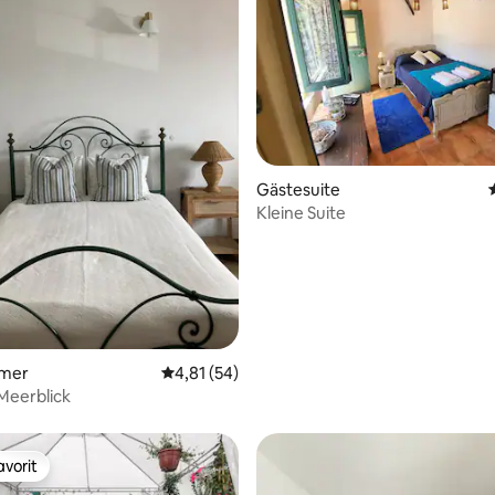
rtung: 4,83 von 5, 223 Bewertungen
Gästesuite
Kleine Suite
mmer
Durchschnittliche Bewertung: 4,81 von 5, 
4,81 (54)
 Meerblick
vorit
vorit