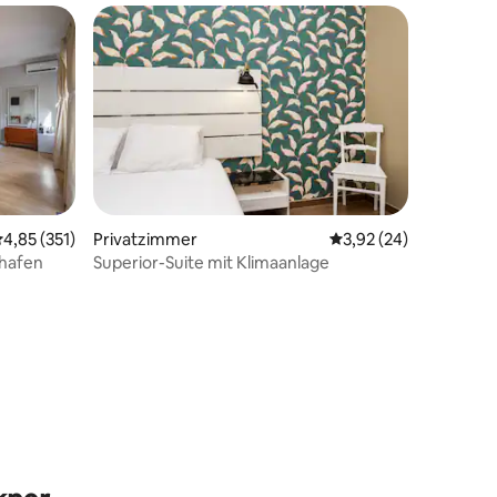
urchschnittliche Bewertung: 4,85 von 5, 351 Bewertungen
4,85 (351)
Privatzimmer
Durchschnittliche Be
3,92 (24)
ghafen
Superior-Suite mit Klimaanlage
24 Bewertungen