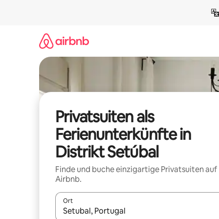
Zu
Inhalten
springen
Privatsuiten als
Ferienunterkünfte in
Distrikt Setúbal
Finde und buche einzigartige Privatsuiten auf
Airbnb.
Ort
Wenn Ergebnisse verfügbar sind, navigiere mit d