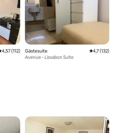
Durchschnittliche Bewertung: 4,57 von 5, 112 Bewertungen
4,57 (112)
Gästesuite
Durchschnittliche Be
4,7 (132)
Avenue - Lissabon Suite
54 Bewertungen