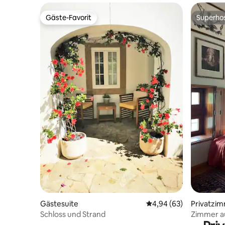
Gäste-Favorit
Superho
Gäste-Favorit
Superho
Gästesuite
Durchschnittliche Bew
4,94 (63)
Privatzi
Schloss und Strand
Zimmer a