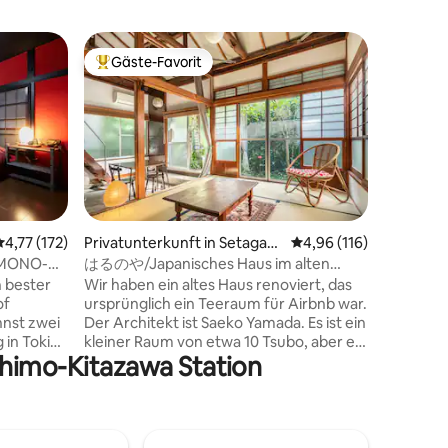
Wohnung 
Gäste-Favorit
Gäste-F
Beliebter Gäste-Favorit.
Gäste-F
Shimokita
Shimokita
Dies ist 
sehr gün
Einkaufs
5 Personen. - Dieses Zimmer
vielen G
ist es ei
Das best
Shimokit
Durchschnittliche Bewertung: 4,77 von 5, 172 Bewertungen
4,77 (172)
Privatunterkunft in Setagaya
Durchschnittliche Bew
4,96 (116)
21 Bewertungen
möchtest
City, Japan
KIMONO-
はるのや/Japanisches Haus im alten
Bahnhof 
traditionellen Stil_HARUNOYA
n bester
Wir haben ein altes Haus renoviert, das
Minuten 
of
ursprünglich ein Teeraum für Airbnb war.
Shibuya. 
nnst zwei
Der Architekt ist Saeko Yamada. Es ist ein
Stadt und
 in Tokio
kleiner Raum von etwa 10 Tsubo, aber es
in der N
Shimo-Kitazawa Station
urants zu
ist ein historisches altes Haus, das in
Supermar
für alle,
weiches und farbenfrohes Licht gehüllt
Konsignat
 und
ist, und ich hoffe, dass du eine Erfahrung
und Café
, die du
hast, die deine verschiedenen Sinne
Buchung
! Das
schärft. Es ist eine ruhige Wohngegend,