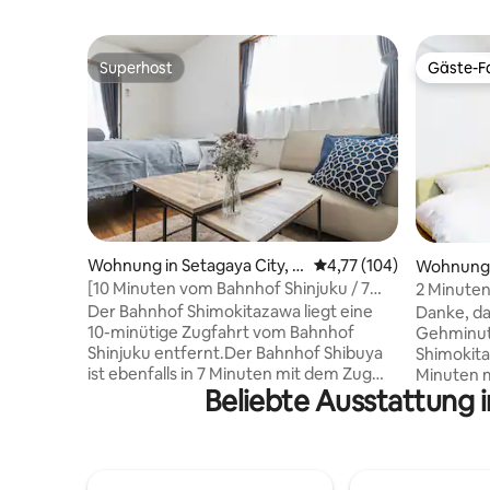
Superhost
Gäste-Fa
Superhost
Gäste-Fa
Wohnung in Setagaya City, J
Durchschnittliche Bewe
4,77 (104)
Wohnung i
apan
apan
[10 Minuten vom Bahnhof Shinjuku / 7
2 Minute
Minuten vom Bahnhof Shibuya / 3
Shimokita
Der Bahnhof Shimokitazawa liegt eine
Danke, da
Minuten zu Fuß vom Bahnhof
3 Minuten
10-minütige Zugfahrt vom Bahnhof
Gehminut
Shimokitazawa] 4 Personen / Semi-
Entspann
Shinjuku entfernt.Der Bahnhof Shibuya
Shimokita
Doppelbett
ist ebenfalls in 7 Minuten mit dem Zug
Minuten 
Beliebte Ausstattung 
erreichbar.20 Minuten von Ginza (Hibiya)
Shibuya 
entfernt.Es ist eine sehr gut erreichbare
Bahnhof S
Stadt Sie befindet sich in einer ruhigen
Studio mi
Wohngegend, 4 Gehminuten vom
Verkostu
Bahnhof entfernt. Es ist sehr praktisch,
überblickt