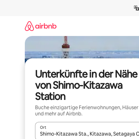
Zu
Inhalten
springen
Unterkünfte in der Nähe
von Shimo-Kitazawa
Station
Buche einzigartige Ferienwohnungen, Häuser
und mehr auf Airbnb.
Ort
Wenn Ergebnisse verfügbar sind, navigiere mit d