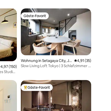
morgens
Gäste-Favorit
Gäste-Favorit
57 Bewertungen
Wohnung in Setagaya City, Ja
Durchschnittliche Be
4,91 (35)
pan
Slow Living Loft Tokyo | 3 Schlafzimmer |
urchschnittliche Bewertung: 4,97 von 5, 150 Bewertungen
4,97 (150)
4 Min. zum Bahnhof
s Studio,
Gäste-Favorit
Beliebter Gäste-Favorit.