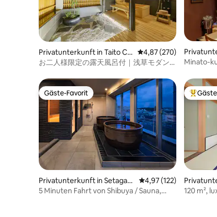
Privatunt
Privatunterkunft in Taito Cit
Durchschnittliche Bewe
4,87 (270)
City
y
Minato-ku
お二人様限定の露天風呂付｜浅草モダン
Designer„
和風のラグジュアリーな 1軒家 ｜浅草・上
野観光拠点 ｜柳通り西棟
Gäste-Favorit
Gäste
Gäste-Favorit
Beliebte
Privatunterkunft in Setagaya
Durchschnittliche Bewe
4,97 (122)
Privatunte
City, Japan
5 Minuten Fahrt von Shibuya / Sauna,
120 m², lu
Badewanne, Grill auf dem Dach, Karaoke
kostenlos
/ WLAN / Rabatt für