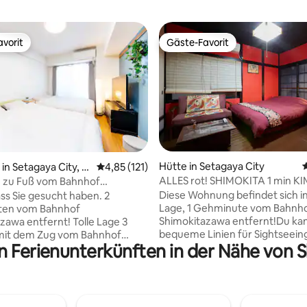
vorit
Gäste-Favorit
vorit
Gäste-Favorit
rtung: 4,77 von 5, 104 Bewertungen
Hütte in Setagaya City
n Setagaya City, J
Durchschnittliche Bewertung: 4,85 von 5, 1
4,85 (121)
ALLES rot! SHIMOKITA 1 min 
n zu Fuß vom Bahnhof
ZIMMER (OSENBEI)
zawa! 7 Minuten nach Shinjuku,
Diese Wohnung befindet sich i
ss Sie gesucht haben. 2
 nach Shibuya!
Lage, 1 Gehminute vom Bahnh
en vom Bahnhof
ungsraum mit 2 Doppelbetten
Shimokitazawa entfernt!Du ka
zawa entfernt! Tolle Lage 3
bequeme Linien für Sightseeing
mit dem Zug vom Bahnhof
in Ferienunterkünften in der Nähe von 
und viele Geschäfte und Resta
und 7 Minuten mit dem Zug vom
Fuß erreichen. Empfehlenswert 
hinjuku! Geräumiger, 30 ￥
die die echte japanische Kultur
t natürlichem
Atmosphäre probieren möchten
ngsraum.Der 5F-Balkon
in einem Hotel nicht finden kannst
 das Stadtbild von