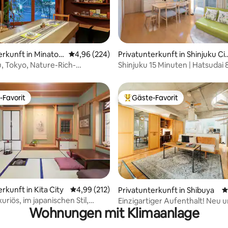
erkunft in Minato
Durchschnittliche Bewertung: 4,96 von 5, 2
4,96 (224)
Privatunterkunft in Shinjuku Cit
rtung: 4,87 von 5, 270 Bewertungen
y
, Tokyo, Nature-Rich-
Shinjuku 15 Minuten | Hatsudai
Tiny“ House
| Shibuya 20 Minuten | Kirschbl
-Favorit
Gäste-Favorit
r Gäste-Favorit.
Beliebter Gäste-Favorit.
rtung: 4,97 von 5, 122 Bewertungen
rkunft in Kita City
Durchschnittliche Bewertung: 4,99 von 5, 2
4,99 (212)
Privatunterkunft in Shibuya
D
xuriös, im japanischen Stil,
Einzigartiger Aufenthalt! Neu u
Wohnungen mit Klimaanlage
es Kulturerlebnis, Whirlpool
zur U-Bahn