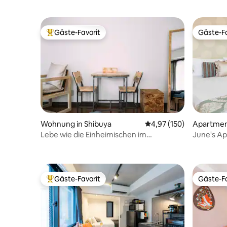
aufeinanderfolgende Übernachtungen /
25 Minuten von Haneda
Gäste-Favorit
Gäste-Fa
Beliebter Gäste-Favorit.
Gäste-Fa
Wohnung in Shibuya
Durchschnittliche Bewe
4,97 (150)
Apartment
Japan
Lebe wie die Einheimischen im
June's A
charmanten Ebisu in Tokio
Gäste-Favorit
Gäste-Fa
Beliebter Gäste-Favorit.
Gäste-Fa