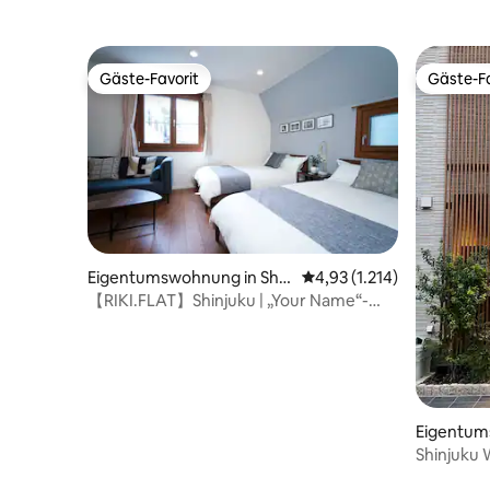
Japanisch, Englisch, Chinesisch und
Kombinat
Koreanisch in vier Sprachen. Einreichung
einem Sof
von Informationen für ■ Gäste Alle
(siehe Fotos). [Volle Au
Gäste-Favorit
Gäste-Fa
Gäste werden aufgefordert, die
Zahnbürst
Gäste-Favorit
Gäste-Fa
folgenden Informationen einzureichen.
up-Entferner ■Längere Auf
Name, Adresse, Beruf, Nationalität ・
Ruhe Was
Passfoto (für japanische
(trocken 
Staatsangehörige bitte eine Kopie des
Personalausweises vorlegen)
Eigentumswohnung in Shin
Durchschnittliche Bewer
4,93 (1.214)
juku, Japan
【RIKI.FLAT】Shinjuku | „Your Name“-
Treppe in 20 ...
Eigentum
uku, Japa
Shinjuku
*Englisch