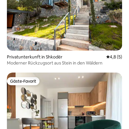
Privatunterkunft in Shkodër
Durchschni
4,8 (5)
Moderner Rückzugsort aus Stein in den Wäldern
Gäste-Favorit
Gäste-Favorit