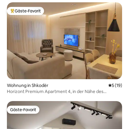
Gäste-Favorit
Beliebter Gäste-Favorit.
Wohnung in Shkodër
Durchschn
5 (19)
Horizont Premium Apartment 4, in der Nähe des
Stadtzentrums
Gäste-Favorit
Gäste-Favorit