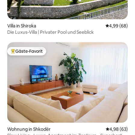
Villa in Shiroka
Durchschnittl
4,99 (68)
Die Luxus-Villa | Privater Pool und Seeblick
Gäste-Favorit
Beliebter Gäste-Favorit.
Wohnung in Shkodër
Durchschnittl
4,98 (63)