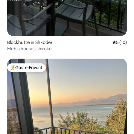
Blockhütte in Shkodër
Durchschn
5 (10)
Mehja houses shiroke
Gäste-Favorit
Beliebter Gäste-Favorit.