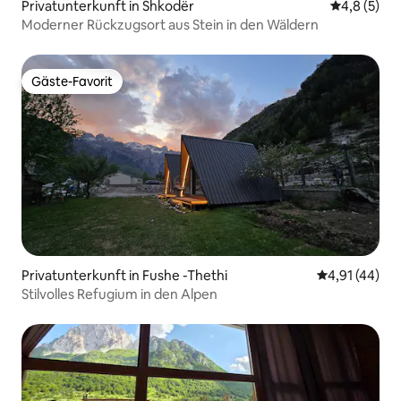
Privatunterkunft in Shkodër
Durchschni
4,8 (5)
Moderner Rückzugsort aus Stein in den Wäldern
Gäste-Favorit
Gäste-Favorit
Privatunterkunft in Fushe -Thethi
Durchschnitt
4,91 (44)
Stilvolles Refugium in den Alpen