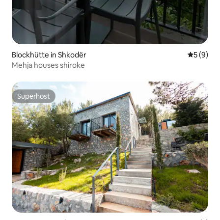
Blockhütte in Shkodër
Durchschn
5 (9)
Mehja houses shiroke
Superhost
Superhost