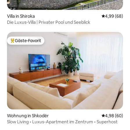
Villa in Shiroka
Durchschnittl
4,99 (68)
Die Luxus-Villa | Privater Pool und Seeblick
Gäste-Favorit
Beliebter Gäste-Favorit.
Wohnung in Shkodër
Durchschnittl
4,98 (60)
Slow Living • Luxus-Apartment im Zentrum • Superhost