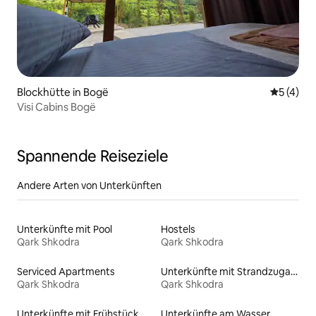
Blockhütte in Bogë
Durchsch
5 (4)
Visi Cabins Bogë
Spannende Reiseziele
Andere Arten von Unterkünften
Unterkünfte mit Pool
Hostels
Qark Shkodra
Qark Shkodra
Serviced Apartments
Unterkünfte mit Strandzugang
Qark Shkodra
Qark Shkodra
Unterkünfte mit Frühstück
Unterkünfte am Wasser