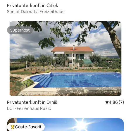
Privatunterkunft in Čitluk
Sun of Dalmatia Freizeithaus
Superhost
Superhost
Privatunterkunft in Drniš
Durchschnitt
4,86 (7)
LCT-Ferienhaus Ružić
Gäste-Favorit
Beliebter Gäste-Favorit.