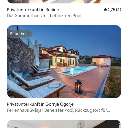
Privatunterkunft in Rudine
Durchschnit
4,75 (4)
Das Sommerhaus mit beheiztem Pool
Superhost
Superhost
Privatunterkunft in Gornje Ogorje
Ferienhaus Svilaja I Beheizter Pool, Rückzugsort für
Familien