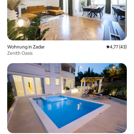
Wohnung in Zadar
Durchschnitt
4,77 (43)
Zenith Oasis