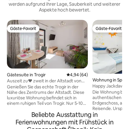
werden aufgrund ihrer Lage, Sauberkeit und weiterer
Aspekte hoch bewertet.
Gäste-Favorit
Gäste-Favorit
Gäste-Favorit
Gäste-Favorit
Gästesuite in Trogir
Durchschnittliche Bewertung: 
4,94 (64)
Wohnung in Split
Auszeit zu♥ zweit in der Altstadt von
Happy Jackdaw im 
Trogir ♥
Genießen Sie das echte Trogir in der
Die Wohnung befin
Nähe des Zentrums der Altstadt. Diese
authentischen 100
luxuriöse Wohnung befindet sich in
Erdgeschoss, ang
einem ruhigen Teil von Trogir. Nur 5-10
Reisende. Ursprü
Gehminuten von vielen intakten und
Beliebte Ausstattung in
und viele Details 
schönen Gebäuden aus der Glanzzeit
zentral gelegenen 
von Trogir zwischen dem 13. und 15.
Ferienwohnungen mit Frühstück in
ausgestattete Kü
Jahrhundert entfernt. Wenn du auf der