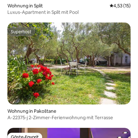
Wohnung in Split
Durchschnitt
4,53 (15)
Luxus-Apartment in Split mit Pool
Superhost
Superhost
Wohnung in Pakoštane
A-22375-j 2-Zimmer-Ferienwohnung mit Terrasse
Gäste-Favorit