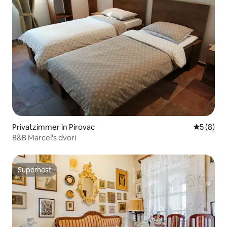
Privatzimmer in Pirovac
Durchschn
5 (8)
B&B Marcel's dvori
Superhost
Superhost