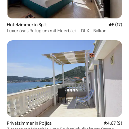
Hotelzimmer in Split
Durchschn
5 (17)
Luxuriöses Refugium mit Meerblick – DLX – Balkon –
Meerblick
Privatzimmer in Poljica
Durchschnitt
4,67 (9)