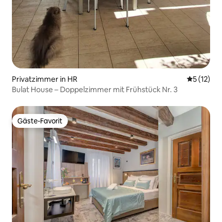
Privatzimmer in HR
Durchschn
5 (12)
Bulat House – Doppelzimmer mit Frühstück Nr. 3
Gäste-Favorit
Gäste-Favorit