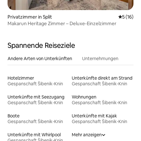
Privatzimmer in Split
Durchschn
5 (16)
Makarun Heritage Zimmer – Deluxe-Einzelzimmer
Spannende Reiseziele
Andere Arten von Unterkünften
Unternehmungen
Hotelzimmer
Unterkünfte direkt am Strand
Gespanschaft Šibenik-Knin
Gespanschaft Šibenik-Knin
Unterkünfte mit Seezugang
Wohnungen
Gespanschaft Šibenik-Knin
Gespanschaft Šibenik-Knin
Boote
Unterkünfte mit Kajak
Gespanschaft Šibenik-Knin
Gespanschaft Šibenik-Knin
Unterkünfte mit Whirlpool
Mehr anzeigen
Gespanschaft Šibenik-Knin