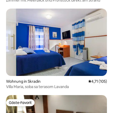
Zimmer mit Meerblick und Frühstück direkt am Strand
Wohnung in Skradin
Durchschnittl
4,71 (105)
Villa Maria, soba sa terasom Lavanda
Gäste-Favorit
Gäste-Favorit