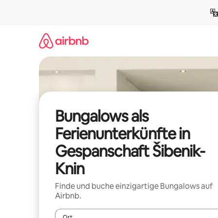
Zu
Inhalten
springen
Bungalows als
Ferienunterkünfte in
Gespanschaft Šibenik-
Knin
Finde und buche einzigartige Bungalows auf
Airbnb.
Ort