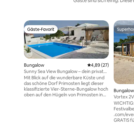
Gäste sind sich einig: Die
Gäste-Favorit
Superho
Gäste-Favorit
Superho
Bungalow
Durchschnittliche Bew
4,89 (27)
Sunny Sea View Bungalow – dein privates
Paradies
Mit Blick auf die wunderbare Küste und
das schöne Dorf Primosten liegt dieser
klassifizierte Vier-Sterne-Bungalow hoch
Bungalow 
oben auf den Hügeln von Primosten in
Vortex 2V
einer ruhigen Ecke. Sie verfügt über ein
WICHTIG: 
sonnendurchflutetes Wohnzimmer und
Festivalb
zwei separate Schlafzimmer. Diese drei
.com/events)
Zimmer verfügen über eine separate
GRATIS fü
Klimaanlage. Ein kleines Badezimmer mit
Tagen Modern (2023) und stilvoller
Dusche. Die Wohnfläche beträgt ca. 70
Bungalow 