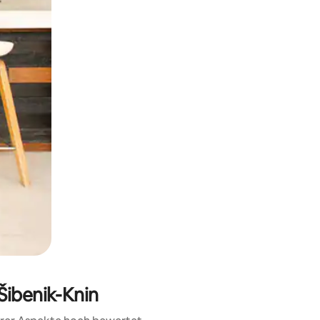
h Berühren oder Wischgesten.
Šibenik-Knin