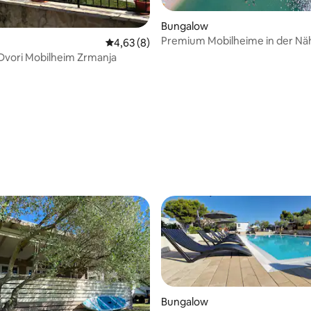
Bungalow
Premium Mobilheime in der Nä
Durchschnittliche Bewertung: 4,63 von 5,
4,63 (8)
Split, Kroatien.
Dvori Mobilheim Zrmanja
Bungalow