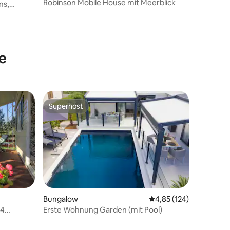
Robinson Mobile House mit Meerblick
ns,
e
Superhost
Superhost
Bungalow
Durchschnittliche Bew
4,85 (124)
 4
Erste Wohnung Garden (mit Pool)