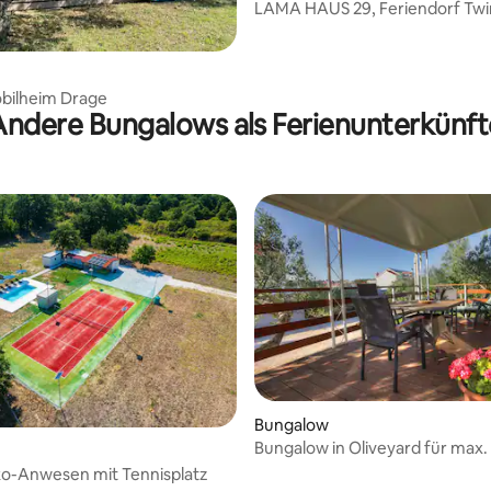
LAMA HAUS 29, Feriendorf Twi
Pakoštane
bilheim Drage
Andere Bungalows als Ferienunterkünft
Bungalow
Bungalow in Oliveyard für max.
Personen
ko-Anwesen mit Tennisplatz