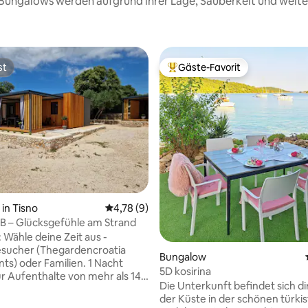
se Bungalows werden aufgrund ihrer Lage, Sauberkeit und weit
st
Gäste-Favorit
st
Beliebter Gäste-Favorit.
ertung: 4,89 von 5, 27 Bewertungen
in Tisno
Durchschnittliche Bewertung: 4,78 von 5,
4,78 (9)
B – Glücksgefühle am Strand
Wähle deine Zeit aus -
esucher (Thegardencroatia
Bungalow
 oder Familien. 1 Nacht
5D kosirina
r Aufenthalte von mehr als 14
Die Unterkunft befindet sich di
der Küste in der schönen türki
mit allen Annehmlichkeiten