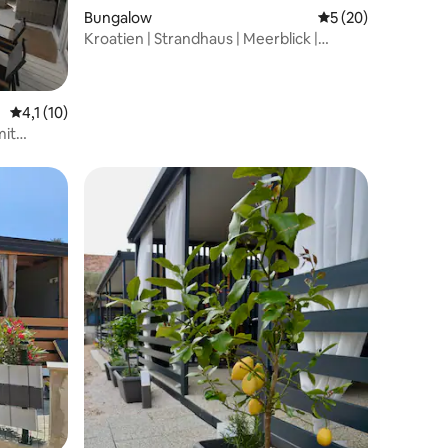
Bungalow
Durchschnittliche
5 (20)
Kroatien | Strandhaus | Meerblick |
Garten
 7 Bewertungen
Durchschnittliche Bewertung: 4,1 von 5, 10 Bewertungen
4,1 (10)
mit
36 Bewertungen