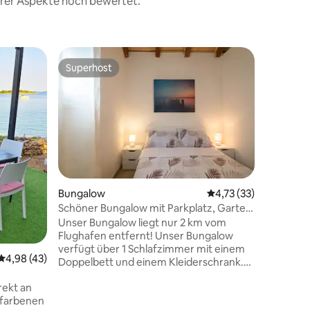
erer Aspekte hoch bewertet.
Bungalo
Superhost
Superhost
Villa Ter
Die Apar
Plano, ca
Trogir en
klimatis
Balkon s
Grillmög
ebenfalls
Unterkün
Bungalow
Durchschnittliche Be
4,73 (33)
Satellite
Schöner Bungalow mit Parkplatz, Garten
 9 Bewertungen
Die Park
und Grill
Unser Bungalow liegt nur 2 km vom
Ihnen kos
Flughafen entfernt! Unser Bungalow
Apartmen
verfügt über 1 Schlafzimmer mit einem
renoviert
Durchschnittliche Bewertung: 4,98 von 5, 43 Bewertungen
4,98 (43)
Doppelbett und einem Kleiderschrank.
eingerich
Wohnzimmer mit Schlafsofa, TV,
rekt an
Klimaanlage, Internet, Küche,
sfarbenen
Badezimmer mit Dusche. Draußen gibt