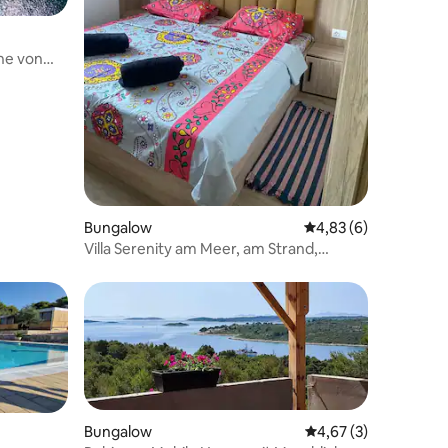
he von
 8 Bewertungen
Bungalow
Durchschnittliche B
4,83 (6)
Villa Serenity am Meer, am Strand,
kostenlose Parkplätze
Bungalow
Durchschnittliche B
4,67 (3)