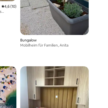
Durchschnittliche Bewertung: 4,6 von 5, 10 Bewertungen
4,6 (10)
s
Bungalow
Mobilheim für Familien, Anita