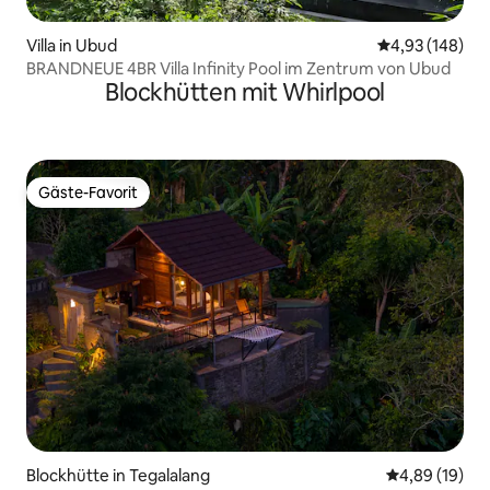
Villa in Ubud
Durchschnittli
4,93 (148)
BRANDNEUE 4BR Villa Infinity Pool im Zentrum von Ubud
Blockhütten mit Whirlpool
Gäste-Favorit
Gäste-Favorit
Blockhütte in Tegalalang
Durchschnitt
4,89 (19)