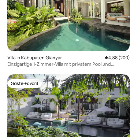
Villa in Kabupaten Gianyar
Durchschnittli
4,88 (200)
Einzigartige 1-Zimmer-Villa mit privatem Pool und
Badewanne in Ubud
Gäste-Favorit
Gäste-Favorit