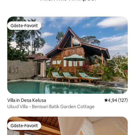
Gäste-Favorit
Gäste-Favorit
Villa in Desa Kelusa
Durchschnittl
4,94 (127)
Ubud Villa – Benisari Batik Garden Cottage
Gäste-Favorit
Gäste-Favorit