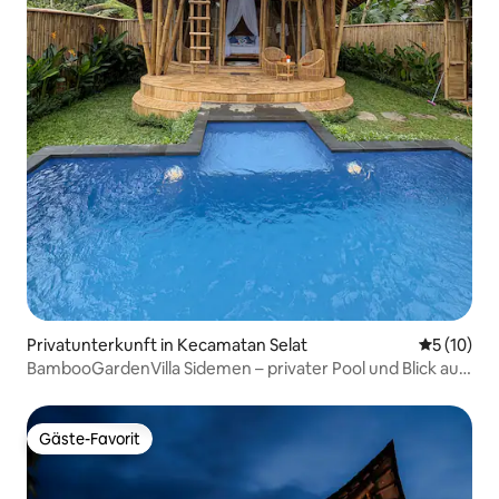
Privatunterkunft in Kecamatan Selat
Durchschn
5 (10)
BambooGardenVilla Sidemen – privater Pool und Blick auf
die Natur
Gäste-Favorit
Gäste-Favorit