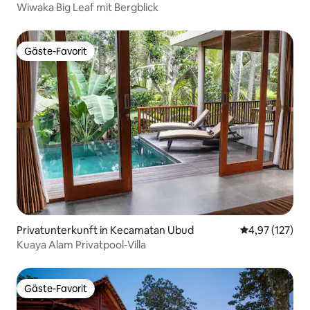
Wiwaka Big Leaf mit Bergblick
Gäste-Favorit
Gäste-Favorit
Privatunterkunft in Kecamatan Ubud
Durchschnittl
4,97 (127)
Kuaya Alam Privatpool-Villa
Gäste-Favorit
Gäste-Favorit