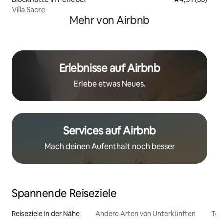
Villa Sacre
Mehr von Airbnb
Erlebnisse auf Airbnb
Erlebe etwas Neues.
Services auf Airbnb
Mach deinen Aufenthalt noch besser
Spannende Reiseziele
Reiseziele in der Nähe
Andere Arten von Unterkünften
To