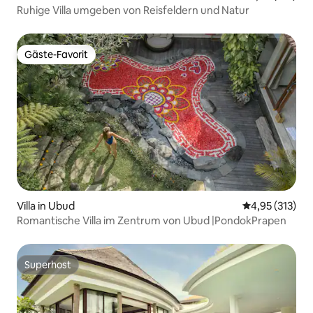
Ruhige Villa umgeben von Reisfeldern und Natur
Gäste-Favorit
Gäste-Favorit
Villa in Ubud
Durchschnittl
4,95 (313)
Romantische Villa im Zentrum von Ubud |PondokPrapen
Superhost
Superhost