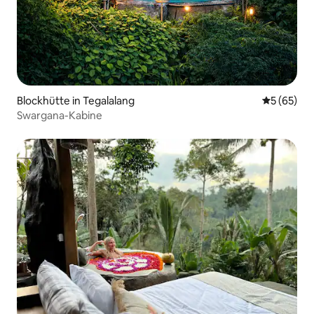
Blockhütte in Tegalalang
Durchschni
5 (65)
Swargana-Kabine