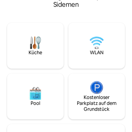
Sidemen
von jedem Zimmer aus einen
Refugium, in dem e
atemberaubenden Panoramablick.
Jahren in Ubud anf
Genieße deinen privaten Infinity-Pool
entspannen, verj
mit Blick auf üppige Täler, mit dem
Meditation praktiz
Agung links, Reisterrassen vor dir und
Massagen oder Kl
dem Indischen Ozean rechts. Für
nepalesischen Kla
gemütliche Abende stellen wir auf
hausgemachtes, g
Anfrage auch einen Projektor und eine
hoher Schwingung
Leinwand zur Verfügung – perfekt für
mit der Natur verb
Küche
WLAN
Filmabende unter den Sternen in eurem
in jedem einzelne
privaten Dschungelrefugium.
anfühlt 🌱
Kostenloser
Pool
Parkplatz auf dem
Grundstück