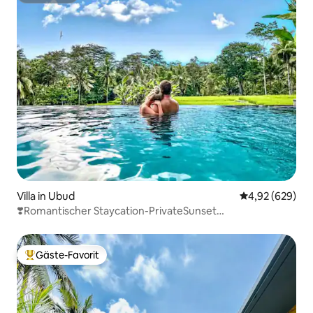
Villa in Ubud
Durchschnittli
4,92 (629)
❣️Romantischer Staycation-PrivateSunset
Pool@megananda
Gäste-Favorit
Beliebter Gäste-Favorit.