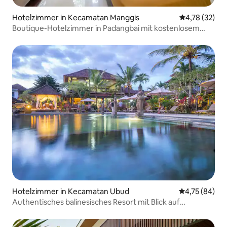
Hotelzimmer in Kecamatan Manggis
Durchschnitt
4,78 (32)
Boutique-Hotelzimmer in Padangbai mit kostenlosem
Shuttle
Hotelzimmer in Kecamatan Ubud
Durchschnitt
4,75 (84)
Authentisches balinesisches Resort mit Blick auf
Reisfelder & Pool