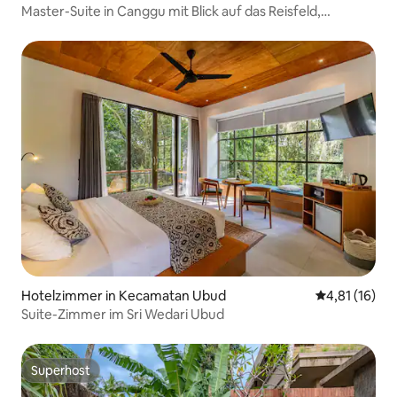
Master-Suite in Canggu mit Blick auf das Reisfeld,
Whirlpool und Balkon
Hotelzimmer in Kecamatan Ubud
Durchschnitt
4,81 (16)
Suite-Zimmer im Sri Wedari Ubud
Superhost
Superhost