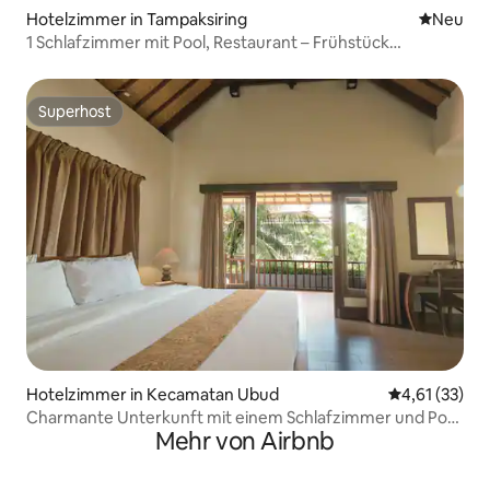
Hotelzimmer in Tampaksiring
Neue Unt
Neu
1 Schlafzimmer mit Pool, Restaurant – Frühstück
kostenlos
Superhost
Superhost
Hotelzimmer in Kecamatan Ubud
Durchschnitt
4,61 (33)
Charmante Unterkunft mit einem Schlafzimmer und Pool
Mehr von Airbnb
in Bisma, Ubud