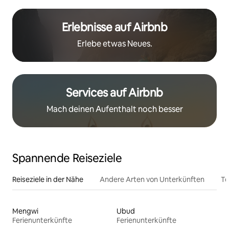
Erlebnisse auf Airbnb
Erlebe etwas Neues.
Services auf Airbnb
Mach deinen Aufenthalt noch besser
Spannende Reiseziele
Reiseziele in der Nähe
Andere Arten von Unterkünften
To
Mengwi
Ubud
Ferienunterkünfte
Ferienunterkünfte