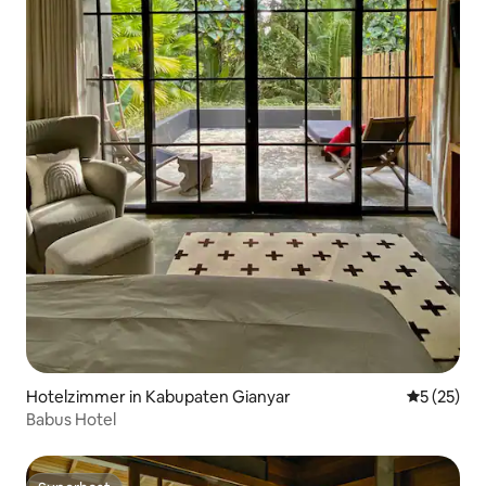
Hotelzimmer in Kabupaten Gianyar
Durchschn
5 (25)
Babus Hotel