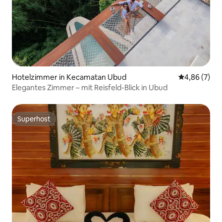
Hotelzimmer in Kecamatan Ubud
Durchschnitt
4,86 (7)
Elegantes Zimmer – mit Reisfeld-Blick in Ubud
Superhost
Superhost