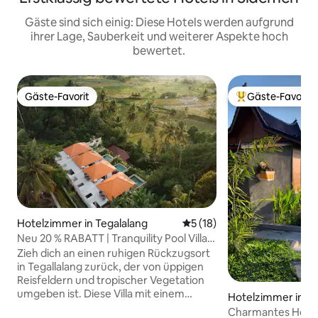
Gäste sind sich einig: Diese Hotels werden aufgrund
ihrer Lage, Sauberkeit und weiterer Aspekte hoch
bewertet.
Gäste-Favorit
Gäste-Favorit
Gäste-Favorit
Beliebter Gäste-F
Hotelzimmer in Tegalalang
Durchschnittliche Bewertun
5 (18)
Neu 20 % RABATT | Tranquility Pool Villa
in Tegallalang
Zieh dich an einen ruhigen Rückzugsort
in Tegallalang zurück, der von üppigen
Reisfeldern und tropischer Vegetation
umgeben ist. Diese Villa mit einem
Hotelzimmer in K
Schlafzimmer und Pool bietet die
Ubud
Charmantes Holzha