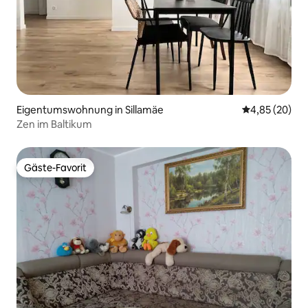
Eigentumswohnung in Sillamäe
Durchschnittl
4,85 (20)
Zen im Baltikum
Gäste-Favorit
Gäste-Favorit