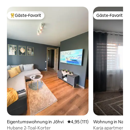
Gäste-Favorit
Gäste-Favorit
Beliebter Gäste-Favorit.
Gäste-Favorit
Eigentumswohnung in Jõhvi
Durchschnittliche Bewertung: 
4,95 (111)
Wohnung in Narv
Hubane 2-Toal-Korter
Karja apartment