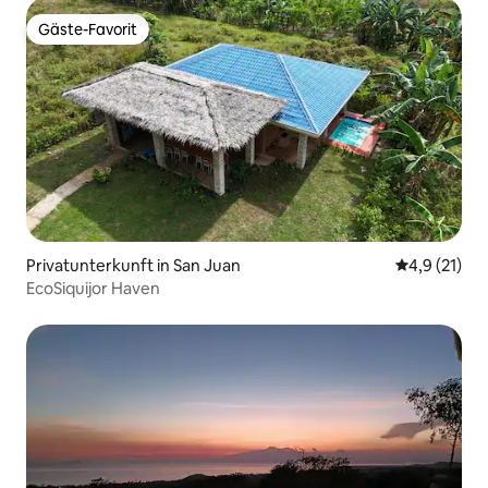
Gäste-Favorit
Gäste-Favorit
Privatunterkunft in San Juan
Durchschnit
4,9 (21)
EcoSiquijor Haven