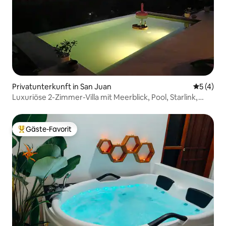
Privatunterkunft in San Juan
Durchsch
5 (4)
Luxuriöse 2-Zimmer-Villa mit Meerblick, Pool, Starlink,
Solarenergie
Gäste-Favorit
Beliebter Gäste-Favorit.