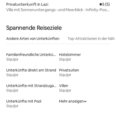
Privatunterkunft in Lazi
Durchsch
5 (5)
Villa mit Sonnenuntergangs- und Meerblick · Infinity-Pool ·
Starlink
Spannende Reiseziele
Andere Arten von Unterkünften
Top-Attraktionen in der Näh
Familienfreundliche Unterkünfte
Hotelzimmer
Siquijor
Siquijor
Unterkünfte direkt am Strand
Privatsuiten
Siquijor
Siquijor
Unterkünfte mit Strandzugang
Villen
Siquijor
Siquijor
Unterkünfte mit Pool
Mehr anzeigen
Siquijor