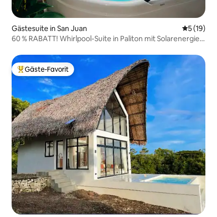
Gästesuite in San Juan
Durchschn
5 (19)
60 % RABATT! Whirlpool-Suite in Paliton mit Solarenergie +
Starlink
Gäste-Favorit
Beliebter Gäste-Favorit.