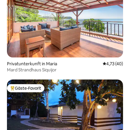
Privatunterkunft in Maria
Durchschnitt
4,73 (40)
Mard Strandhaus Siquijor
Gäste-Favorit
Beliebter Gäste-Favorit.