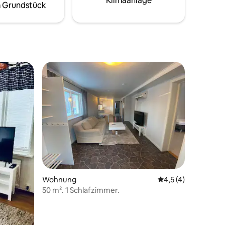
Klimaanlage
 Grundstück
ng zur
fortable
ze und
Wohnung
Durchschnittliche 
4,5 (4)
50 m². 1 Schlafzimmer.