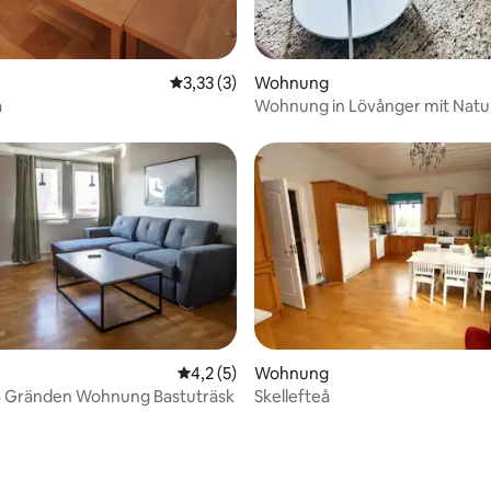
Durchschnittliche Bewertung: 3,33 von 5,
3,33 (3)
Wohnung
a
Wohnung in Lövånger mit Natu
Komfort
Durchschnittliche Bewertung: 4,2 von 5,
4,2 (5)
Wohnung
B Gränden Wohnung Bastuträsk
Skellefteå