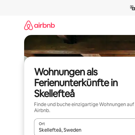
Zu
Inhalten
springen
Wohnungen als
Ferienunterkünfte in
Skellefteå
Finde und buche einzigartige Wohnungen auf
Airbnb.
Ort
Wenn Ergebnisse verfügbar sind, navigiere mit d