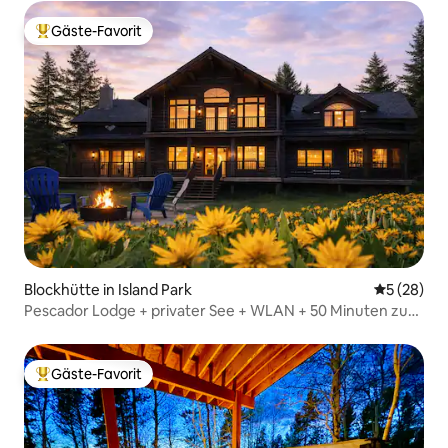
Gäste-Favorit
Beliebter Gäste-Favorit.
Blockhütte in Island Park
Durchschni
5 (28)
Pescador Lodge + privater See + WLAN + 50 Minuten zum
Yellowstone-Nationalpark
Gäste-Favorit
Beliebter Gäste-Favorit.