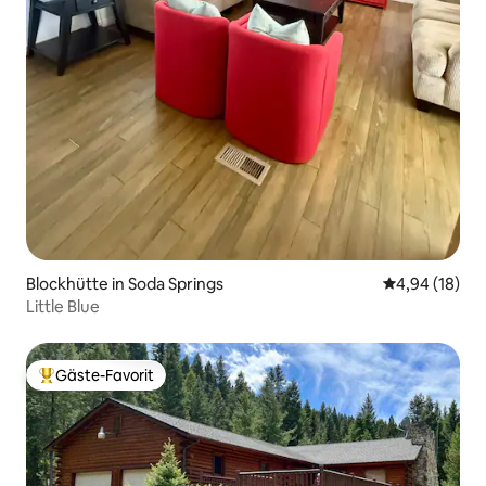
Blockhütte in Soda Springs
Durchschnitt
4,94 (18)
Little Blue
Gäste-Favorit
Beliebter Gäste-Favorit.