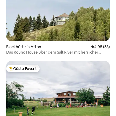
Blockhütte in Afton
Durchschnittl
4,98 (53)
Das Round House über dem Salt River mit herrlicher
Aussicht
Gäste-Favorit
Beliebter Gäste-Favorit.