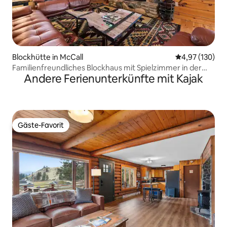
Blockhütte in McCall
Durchschnittl
4,97 (130)
Familienfreundliches Blockhaus mit Spielzimmer in der
Andere Ferienunterkünfte mit Kajak
Nähe von Skigebieten
Gäste-Favorit
Gäste-Favorit