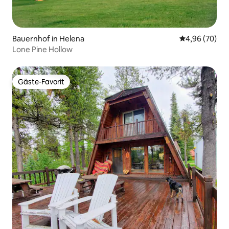
Bauernhof in Helena
Durchschnittl
4,96 (70)
Lone Pine Hollow
Gäste-Favorit
Gäste-Favorit