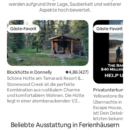
werden aufgrund ihrer Lage, Sauberkeit und weiterer
Aspekte hoch bewertet.
Gäste-Favorit
Gäste-Favorit
Gäste-Favorit
Gäste-Favorit
Blockhütte in Donnelly
Durchschnittliche Bewertung: 4
4,86 (427)
Schöne Hütte am Tamarack Resort &
Cascade Lake
Stonewood Creek ist die perfekte
Privatunterkunft i
Kombination aus rustikalem Charme
thony
und komfortablem Wohnen. Die Hütte
Yellowstone Bandi
liegt in einer atemberaubenden 1/2
Whirlpool
Übernachte in Ida
Hektar großen parkähnlichen
Escape House, in d
Umgebung mit einem Bach, der durch
ist! Dein Detektiv
sie verläuft, einen ruhigen 2-minütigen
letzten bekannten
Spaziergang zum atemberaubenden
Beliebte Ausstattung in Ferienhäusern
Yellowstone-Bandi
Blick auf den Cascade Lake und die
einer immersiven 