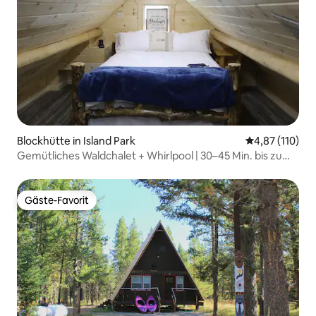
Blockhütte in Island Park
Durchschnittl
4,87 (110)
Gemütliches Waldchalet + Whirlpool | 30–45 Min. bis zum
YNP
Gäste-Favorit
Gäste-Favorit