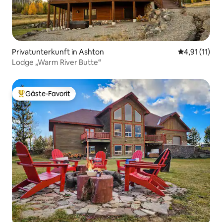
Privatunterkunft in Ashton
Durchschnitt
4,91 (11)
Lodge „Warm River Butte“
Gäste-Favorit
Beliebter Gäste-Favorit.