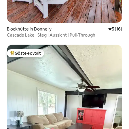
Blockhütte in Donnelly
Durchschn
5 (16)
Cascade Lake | Steg | Aussicht | Pull-Through
Gäste-Favorit
Beliebter Gäste-Favorit.