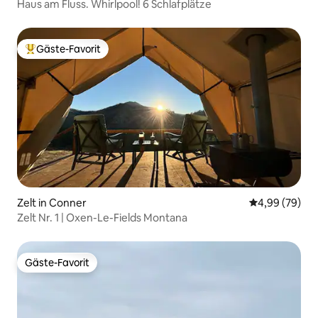
Haus am Fluss. Whirlpool! 6 Schlafplätze
Gäste-Favorit
Beliebter Gäste-Favorit.
Zelt in Conner
Durchschnittl
4,99 (79)
Zelt Nr. 1 | Oxen-Le-Fields Montana
Gäste-Favorit
Gäste-Favorit