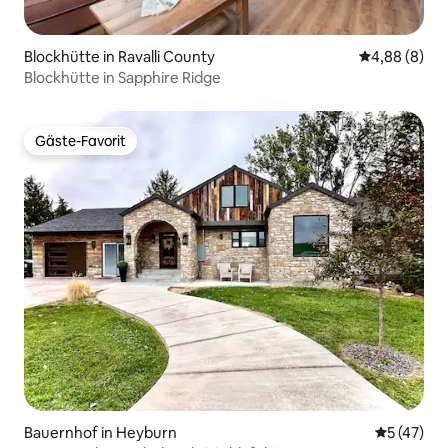
Blockhütte in Ravalli County
Durchschnitt
4,88 (8)
Blockhütte in Sapphire Ridge
Gäste-Favorit
Gäste-Favorit
Bauernhof in Heyburn
Durchschn
5 (47)