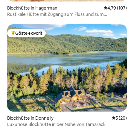
Blockhütte in Hagerman
Durchschnittl
4,79 (107)
Rustikale Hütte mit Zugang zum Fluss und zum
Gemeinschaftssteg.
Gäste-Favorit
Beliebter Gäste-Favorit.
Blockhütte in Donnelly
Durchschni
5 (20)
Luxuriöse Blockhütte in der Nähe von Tamarack