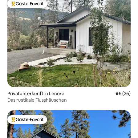
Gäste-Favorit
Beliebter Gäste-Favorit.
Privatunterkunft in Lenore
Durchschni
5 (26)
Das rustikale Flusshäuschen
Gäste-Favorit
Beliebter Gäste-Favorit.