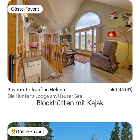
Gäste-Favorit
Gäste-Favorit
Privatunterkunft in Helena
Durchschnitt
4,94 (31)
Die Hunter's Lodge am Hauser See
Blockhütten mit Kajak
Gäste-Favorit
Beliebter Gäste-Favorit.