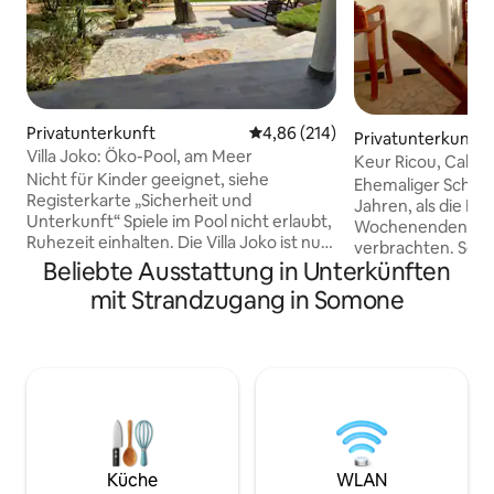
Privatunterkunft
Durchschnittliche Bewertung: 4
4,86 (214)
Privatunterkunft
Villa Joko: Öko-Pool, am Meer
Keur Ricou, Caban
Nicht für Kinder geeignet, siehe
Ehemaliger Schup
Registerkarte „Sicherheit und
Jahren, als die Ei
Unterkunft“ Spiele im Pool nicht erlaubt,
Wochenenden in 
Ruhezeit einhalten. Die Villa Joko ist nur
verbrachten. Selt
dem Namen nach eine „Villa“. Es ist eine
Beliebte Ausstattung in Unterkünften
Zeugnis dieser Ze
alte Hütte aus den 60er Jahren, die 2008
seiner Authentizit
mit Strandzugang in Somone
erworben und renoviert wurde, wobei
Am Strand, es ist
ich darauf geachtet habe, die
vom Zentrum entf
Einzigartigkeit und Authentizität zu
wird nach und na
respektieren. Sie richtet sich an
Vermietungen ang
Reisende, die einen einfachen,
die einfache Freu
herzlichen Ort in der Nähe des Lebens
schätzen, sollten 
der Bewohner suchen. Reisende, die
LIES vor der Buch
Komfort, Modernität und die Garantie
und Regeln VOLL
eines Aufenthalts ohne unerwartete
Küche
WLAN
Ereignisse bevorzugen, werden