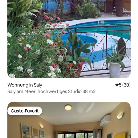
Wohnung in Saly
Durchschni
5 (30)
Saly am Meer, hochwertiges Studio 38 m2
Gäste-Favorit
Gäste-Favorit