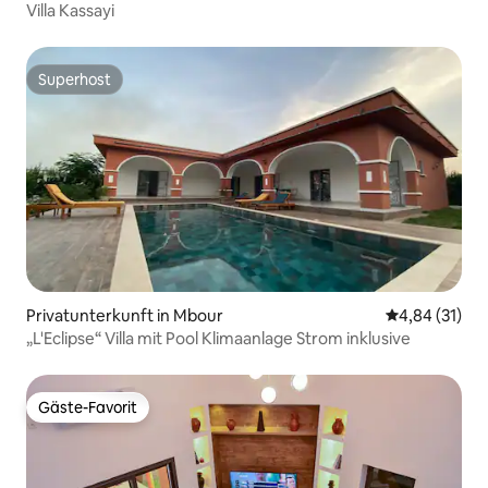
Villa Kassayi
Superhost
Superhost
Privatunterkunft in Mbour
Durchschnitt
4,84 (31)
„L'Eclipse“ Villa mit Pool Klimaanlage Strom inklusive
Gäste-Favorit
Gäste-Favorit