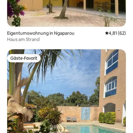
Eigentumswohnung in Ngaparou
Durchschnitt
4,81 (62)
Haus am Strand
Gäste-Favorit
Gäste-Favorit