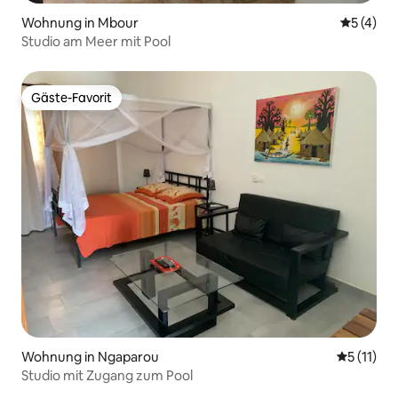
Wohnung in Mbour
Durchsch
5 (4)
Studio am Meer mit Pool
Gäste-Favorit
Gäste-Favorit
Wohnung in Ngaparou
Durchschn
5 (11)
Studio mit Zugang zum Pool