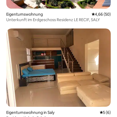
Eigentumswohnung
Durchschnittl
4,66 (50)
Unterkunft im Erdgeschoss Residenz LE RECIF, SALY
Eigentumswohnung in Saly
Durchschn
5 (6)