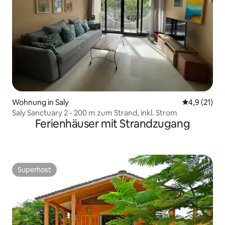
Wohnung in Saly
Durchschnit
4,9 (21)
Saly Sanctuary 2 - 200 m zum Strand, inkl. Strom
Ferienhäuser mit Strandzugang
Superhost
Superhost