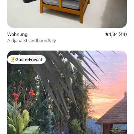
Wohnung
Durchschnittl
4,84 (44)
Aldjana Strandhaus Saly
Gäste-Favorit
Beliebter Gäste-Favorit.