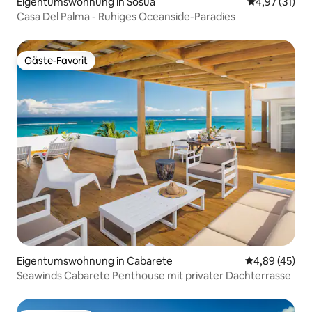
Eigentumswohnung in Sosúa
Durchschnitt
4,97 (31)
Casa Del Palma - Ruhiges Oceanside-Paradies
Gäste-Favorit
Gäste-Favorit
Eigentumswohnung in Cabarete
Durchschnittl
4,89 (45)
Seawinds Cabarete Penthouse mit privater Dachterrasse