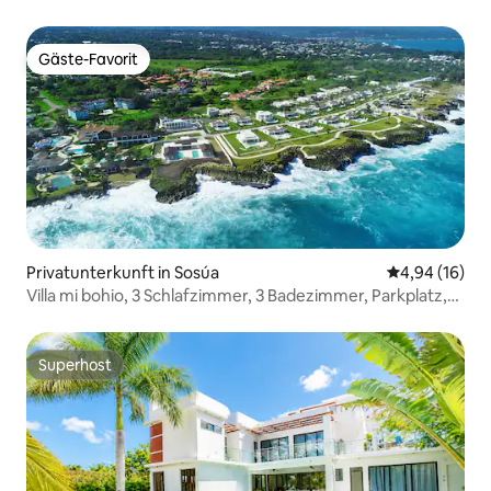
Gäste-Favorit
Gäste-Favorit
Privatunterkunft in Sosúa
Durchschnitt
4,94 (16)
Villa mi bohio, 3 Schlafzimmer, 3 Badezimmer, Parkplatz,
Pool
Superhost
Superhost