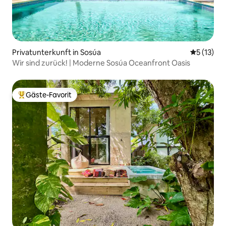
Privatunterkunft in Sosúa
Durchschn
5 (13)
Wir sind zurück! | Moderne Sosúa Oceanfront Oasis
Gäste-Favorit
Beliebter Gäste-Favorit.