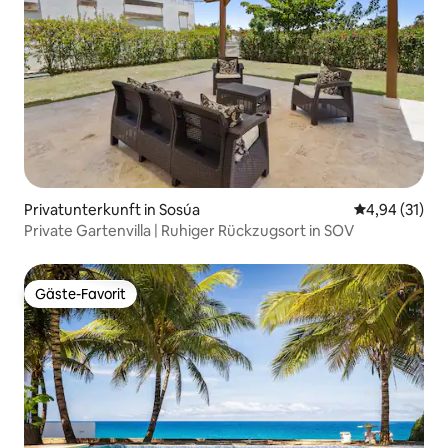
Privatunterkunft in Sosúa
Durchschnitt
4,94 (31)
Private Gartenvilla | Ruhiger Rückzugsort in SOV
Gäste-Favorit
Gäste-Favorit