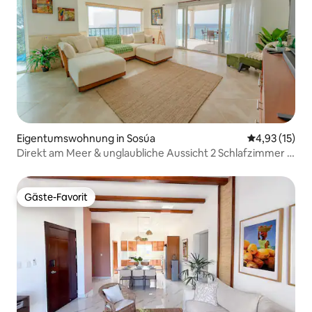
Eigentumswohnung in Sosúa
Durchschnitt
4,93 (15)
Direkt am Meer & unglaubliche Aussicht 2 Schlafzimmer +
2,5 Badezimmer in der Nähe der Stadt
Gäste-Favorit
Gäste-Favorit