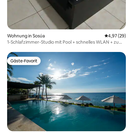
Wohnung in Sosúa
Durchschnittl
4,97 (29)
1-Schlafzimmer-Studio mit Pool + schnelles WLAN + zu
Fuß zum Strand!
Gäste-Favorit
Gäste-Favorit