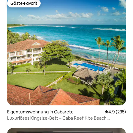
Gäste-Favorit
Gäste-Favorit
Eigentumswohnung in Cabarete
Durchschnitt
4,9 (235)
Luxuriöses Kingsize-Bett – Caba Reef Kite Beach
Cabarete