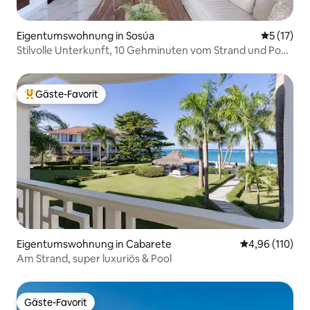
Eigentumswohnung in Sosúa
Durchschn
5 (17)
Stilvolle Unterkunft, 10 Gehminuten vom Strand und Pool
entfernt
Gäste-Favorit
Beliebter Gäste-Favorit.
Eigentumswohnung in Cabarete
Durchschnittl
4,96 (110)
Am Strand, super luxuriös & Pool
Gäste-Favorit
Gäste-Favorit