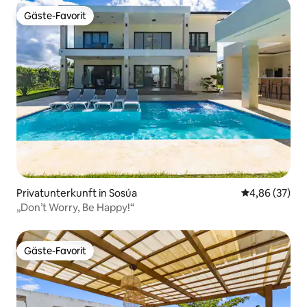
Gäste-Favorit
Gäste-Favorit
Privatunterkunft in Sosúa
Durchschnittl
4,86 (37)
„Don’t Worry, Be Happy!“
Gäste-Favorit
Gäste-Favorit