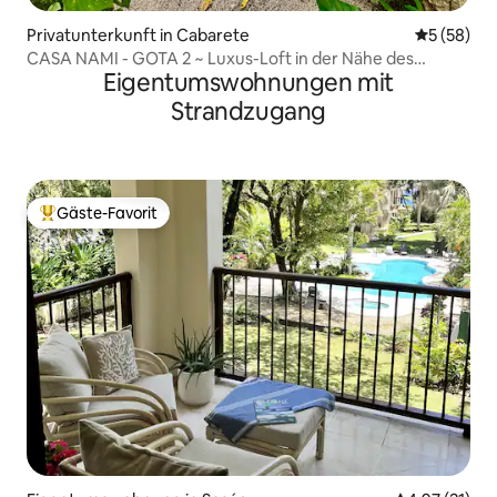
Privatunterkunft in Cabarete
Durchschni
5 (58)
CASA NAMI - GOTA 2 ~ Luxus-Loft in der Nähe des
Eigentumswohnungen mit
Meeres.
Strandzugang
Gäste-Favorit
Beliebter Gäste-Favorit.