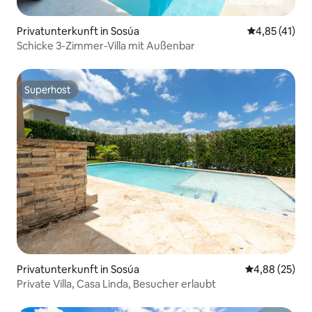
Privatunterkunft in Sosúa
Durchschnitt
4,85 (41)
Schicke 3-Zimmer-Villa mit Außenbar
Superhost
Superhost
Privatunterkunft in Sosúa
Durchschnittl
4,88 (25)
Private Villa, Casa Linda, Besucher erlaubt