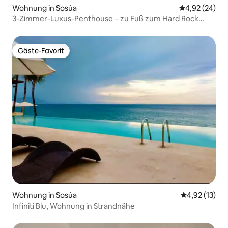
Wohnung in Sosúa
Durchschnittl
4,92 (24)
3-Zimmer-Luxus-Penthouse – zu Fuß zum Hard Rock
Café
Gäste-Favorit
Gäste-Favorit
Wohnung in Sosúa
Durchschnitt
4,92 (13)
Infiniti Blu, Wohnung in Strandnähe