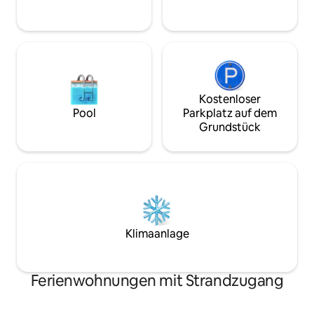
Gehminuten von 
einer großartigen Wahl für einen Urlaub
Einkaufsmöglichk
in Sosua macht.
Restaurants entfe
Kostenloser
Pool
Parkplatz auf dem
Grundstück
Klimaanlage
Ferienwohnungen mit Strandzugang