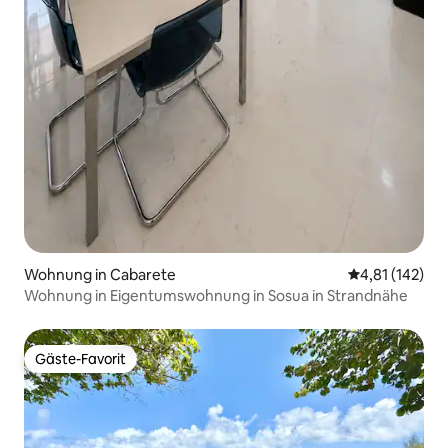
Wohnung in Cabarete
Durchschnittl
4,81 (142)
Wohnung in Eigentumswohnung in Sosua in Strandnähe
Gäste-Favorit
Gäste-Favorit