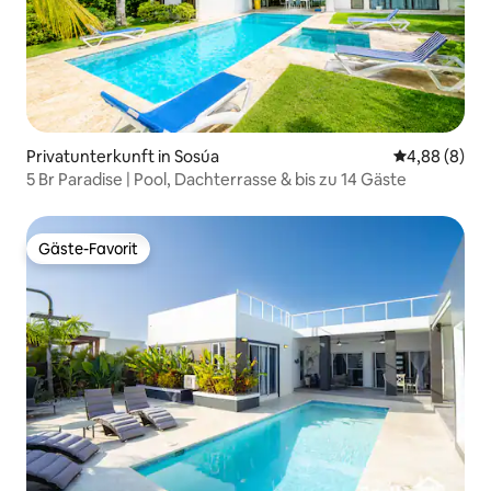
Privatunterkunft in Sosúa
Durchschnitt
4,88 (8)
5 Br Paradise | Pool, Dachterrasse & bis zu 14 Gäste
Gäste-Favorit
Gäste-Favorit