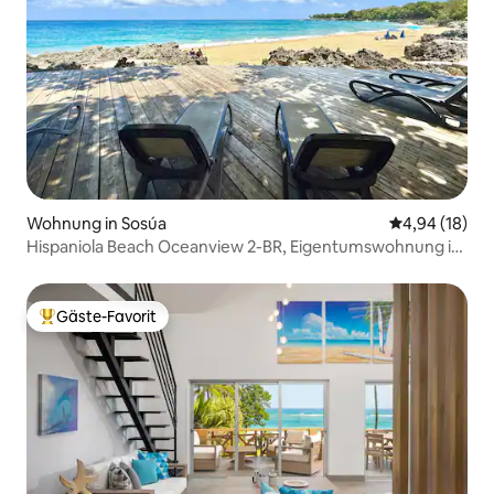
Wohnung in Sosúa
Durchschnitt
4,94 (18)
Hispaniola Beach Oceanview 2-BR, Eigentumswohnung im
1. Stock
Gäste-Favorit
Beliebter Gäste-Favorit.