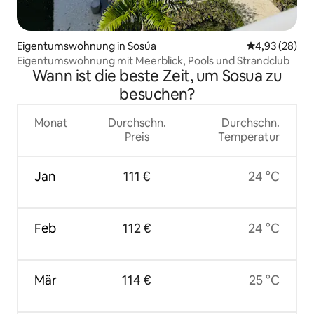
Eigentumswohnung in Sosúa
Durchschnittl
4,93 (28)
Eigentumswohnung mit Meerblick, Pools und Strandclub
Wann ist die beste Zeit, um Sosua zu
besuchen?
Monat
Durchschn.
Durchschn.
Preis
Temperatur
Jan
111 €
24 °C
Feb
112 €
24 °C
Mär
114 €
25 °C