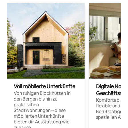
Voll möblierte Unterkünfte
Digitale Noma
Geschäftsrei
Von ruhigen Blockhütten in
den Bergen bis hin zu
Komfortable Un
praktischen
flexible und o
Stadtwohnungen – diese
Berufstätige 
möblierten Unterkünfte
speziellen Arbe
bieten dir Ausstattung wie
zuhause.