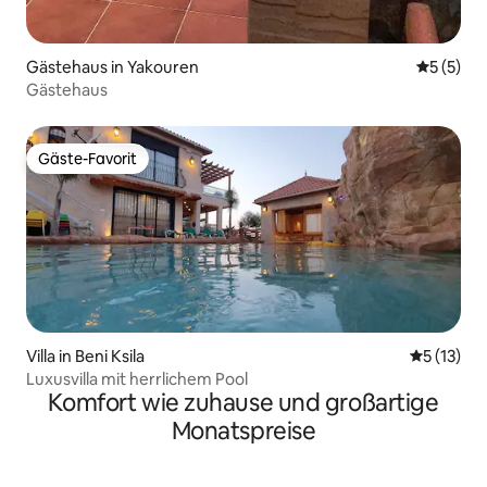
Gästehaus in Yakouren
Durchsch
5 (5)
Gästehaus
Gäste-Favorit
Gäste-Favorit
Villa in Beni Ksila
Durchschn
5 (13)
Luxusvilla mit herrlichem Pool
Komfort wie zuhause und großartige
Monatspreise