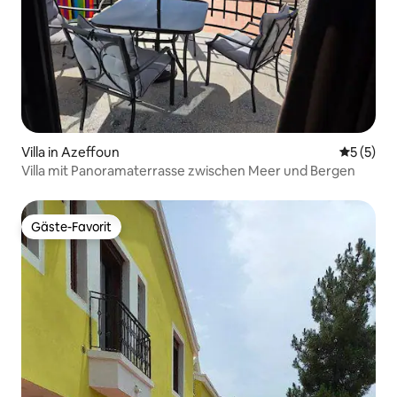
Villa in Azeffoun
Durchsch
5 (5)
Villa mit Panoramaterrasse zwischen Meer und Bergen
Gäste-Favorit
Gäste-Favorit