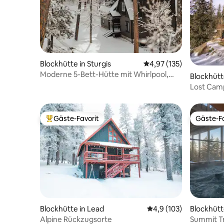
Blockhütte in Sturgis
Durchschnittliche Bewe
4,97 (135)
Moderne 5-Bett-Hütte mit Whirlpool,
Blockhütt
Kingsize-Betten
Lost Camp
vom Terry
Gäste-Favorit
Gäste-Fa
Beliebter Gäste-Favorit.
Gäste-Fa
Blockhütte in Lead
Durchschnittliche Bew
4,9 (103)
Blockhütt
Alpine Rückzugsorte
Summit Tr