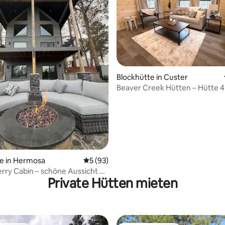
rtung: 4,94 von 5, 128 Bewertungen
Blockhütte in Custer
Beaver Creek Hütten – Hütte 4
e in Hermosa
Durchschnittliche Bewertung: 5 von 5, 
5 (93)
ry Cabin – schöne Aussicht &
Private Hütten mieten