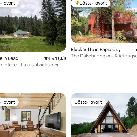
-Favorit
Gäste-Favorit
r Gäste-Favorit.
Beliebter Gäste-Favorit.
Blockhütte in Rapid City
The Dakota Hogan – Rückzugso
e in Lead
Durchschnittliche Bewertung: 4,94 von 5, 
4,94 (33)
Panoramablick
r-Hütte – Luxus abseits des
ertung: 4,93 von 5, 101 Bewertungen
-Favorit
Gäste-Favorit
r Gäste-Favorit.
Gäste-Favorit