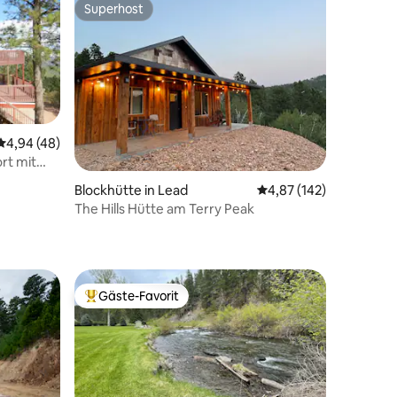
Superhost
Superhost
Durchschnittliche Bewertung: 4,94 von 5, 48 Bewertungen
4,94 (48)
rt mit
33 Bewertungen
Blockhütte in Lead
Durchschnittliche Bew
4,87 (142)
The Hills Hütte am Terry Peak
Gäste-Favorit
Beliebter Gäste-Favorit.