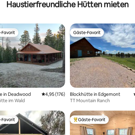
Haustierfreundliche Hütten mieten
l, Zugang zum Wanderweg
Lead SD
-Favorit
Gäste-Favorit
r Gäste-Favorit.
Gäste-Favorit
rtung: 4,93 von 5, 247 Bewertungen
te in Deadwood
Durchschnittliche Bewertung: 4,95 von 5, 1
4,95 (176)
Blockhütte in Edgemont
tte im Wald
TT Mountain Ranch
-Favorit
Gäste-Favorit
r Gäste-Favorit.
Beliebter Gäste-Favorit.