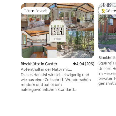
Gäste-Favorit
Gäste
Gäste-Favorit
Beliebte
Blockhütt
Squirrel H
Blockhütte in Custer
Durchschnittliche Bewe
4,94 (206)
Spielzim
Unsere Hü
Aufenthalt in der Natur mit
im Herzen 
unvergleichlichen Aussichten
Dieses Haus ist wirklich einzigartig und
privaten H
wie aus einer Zeitschrift! Wunderschön
genannt w
modern und auf einem
Richtunge
außergewöhnlichen Standard
der Natur
eingerichtet. Öffne die Fenster und lasse
nach Rehe
dich von den beruhigenden Geräuschen
Eichhörnc
des nahe gelegenen Baches in dein
Kiefern i
eigenes privates Paradies entführen. In
Terrasse 
der Nähe des Mount Rushmore, des