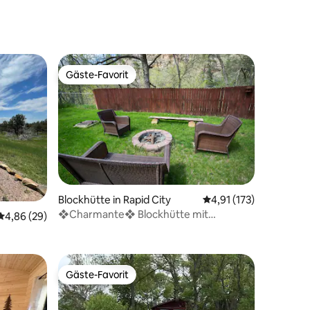
Gäste-Favorit
Gäste-Favorit
Blockhütte in Rapid City
Durchschnittliche Bew
4,91 (173)
❖Charmante❖ Blockhütte mit
76 Bewertungen
Durchschnittliche Bewertung: 4,86 von 5, 29 Bewertungen
4,86 (29)
Feuerstelle,❖ großartiger Terrasse und
Grill❖
Gäste-Favorit
Gäste-Favorit