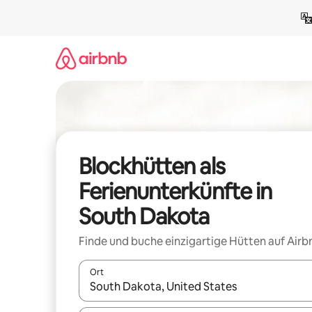
Zu
Inhalten
springen
Blockhütten als
Ferienunterkünfte in
South Dakota
Finde und buche einzigartige Hütten auf Airb
Ort
Wenn Ergebnisse verfügbar sind, navigiere mit d