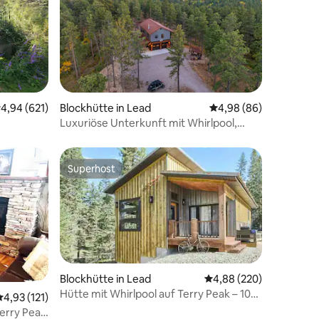
urchschnittliche Bewertung: 4,94 von 5, 621 Bewertungen
4,94 (621)
Blockhütte in Lead
Durchschnittliche Be
4,98 (86)
37 Bewertungen
Luxuriöse Unterkunft mit Whirlpool,
Feuerstelle und Fasssauna
Superhost
Superhost
Blockhütte in Lead
Durchschnittliche Bew
4,88 (220)
Hütte mit Whirlpool auf Terry Peak – 10
70 Bewertungen
Durchschnittliche Bewertung: 4,93 von 5, 121 Bewertungen
4,93 (121)
Meilen nach Deadwood
Terry Peak