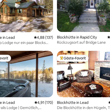
rtung: 4,97 von 5, 135 Bewertungen
Blockhütte in Rapid City
D
e in Lead
Durchschnittliche Bewertung: 4,88 von 5, 1
4,88 (137)
Rückzugsort auf Bridge Lane
 Lodge nur ein paar Blocks
 Peak entfernt
vorit
Gäste-Favorit
vorit
Beliebter Gäste-Favorit.
ertung: 4,9 von 5, 103 Bewertungen
e in Lead
Durchschnittliche Bewertung: 4,91 von 5, 1
4,91 (170)
Blockhütte in Lead
ails Lodge | Gemütlich,
Die Blockhütte in den Hügeln, 