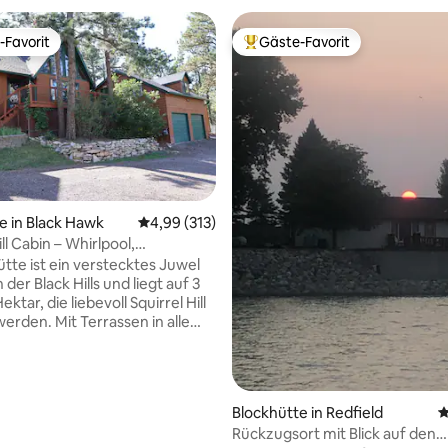
-Favorit
Gäste-Favorit
r Gäste-Favorit.
Beliebter Gäste-Favorit.
e in Black Hawk
Durchschnittliche Bewertung: 4,99 von 5, 3
4,99 (313)
ill Cabin – Whirlpool,
rtung: 4,94 von 5, 206 Bewertungen
mer, WLAN
tte ist ein verstecktes Juwel
der Black Hills und liegt auf 3
ektar, die liebevoll Squirrel Hill
erden. Mit Terrassen in alle
n wirst du ermutigt, die Fülle
 zu genießen. Halte Ausschau
n, Truthähnen, Vögeln und
hen. Entspanne dich unter den
Blockhütte in Redfield
D
m Whirlpool oder auf der
Rückzugsort mit Blick auf den
mit Gasfeuerstelle und Tisch