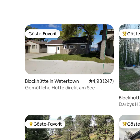
Whirlpoo
Gäste-Favorit
Gäste
Gäste-Favorit
Beliebte
Blockhütte in Watertown
Durchschnittliche Bewe
4,93 (247)
Gemütliche Hütte direkt am See –
Watertown Kampeska
Blockhüt
Darbys Hü
Gäste-Favorit
Gäste
Beliebter Gäste-Favorit.
Beliebte