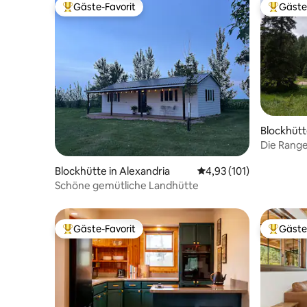
Gäste-Favorit
Gäste
Beliebter Gäste-Favorit.
Beliebte
Blockhütt
Die Range
Alltags
Blockhütte in Alexandria
Durchschnittliche Bew
4,93 (101)
Schöne gemütliche Landhütte
Gäste-Favorit
Gäste
Beliebter Gäste-Favorit.
Beliebte