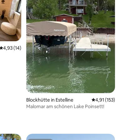
Durchschnittliche Bewertung: 4,93 von 5, 14 Bewertungen
4,93 (14)
93 Bewertungen
Blockhütte in Estelline
Durchschnittliche Bew
4,91 (153)
Malomar am schönen Lake Poinsett!