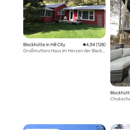
Blockhütte in Hill City
Durchschnittliche Bewe
4,94 (128)
Großmutters Haus im Herzen der Black
Hills
Blockhütt
Chokecher
Whirlpool