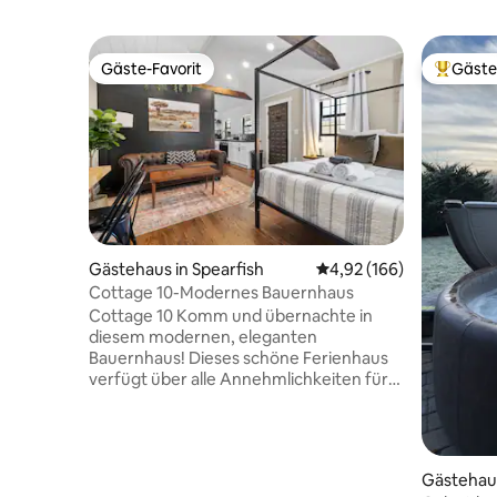
Gäste-Favorit
Gäste
Gäste-Favorit
Beliebte
Gästehaus in Spearfish
Durchschnittliche Bewe
4,92 (166)
Cottage 10-Modernes Bauernhaus
Cottage 10 Komm und übernachte in
diesem modernen, eleganten
Bauernhaus! Dieses schöne Ferienhaus
verfügt über alle Annehmlichkeiten für
einen großartigen Aufenthalt.
Annehmlichkeiten: - Voll ausgestattete
Küche - Fliesendusche mit unbegrenzt
heißem Wasser! - Kaffee und
Gästehau
Grundnahrungsmittel -Whirlpool (wird