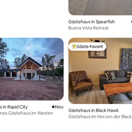
Gästehaus in Spearfish
Buena Vista Retreat
Gäste-Favorit
Beliebter Gäste-Favorit.
Bewertung: 5 von 5, 55 Bewertungen
 in Rapid City
Neue Unterkunft
Neu
Gästehaus in Black Hawk
nes Gästehaus im Westen
Gästehaus im Herzen der Black 
Garage