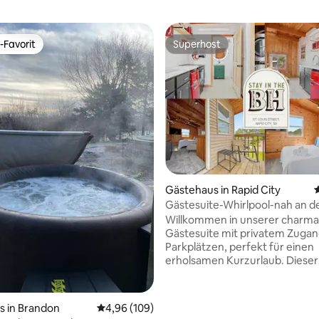
-Favorit
Superhost
r Gäste-Favorit.
Superhost
rtung: 4,92 von 5, 166 Bewertungen
Gästehaus in Rapid City
Gästesuite-Whirlpool-nah an d
Willkommen in unserer charm
Gästesuite mit privatem Zuga
Parkplätzen, perfekt für einen
erholsamen Kurzurlaub. Dieser
einzigartige Raum bietet einen
mit absoluter Privatsphäre (u
von einem 6-Fuß-Zaun), einen 
s in Brandon
Durchschnittliche Bewertung: 4,96 von 5, 1
4,96 (109)
Schminkspiegel mit einem Def