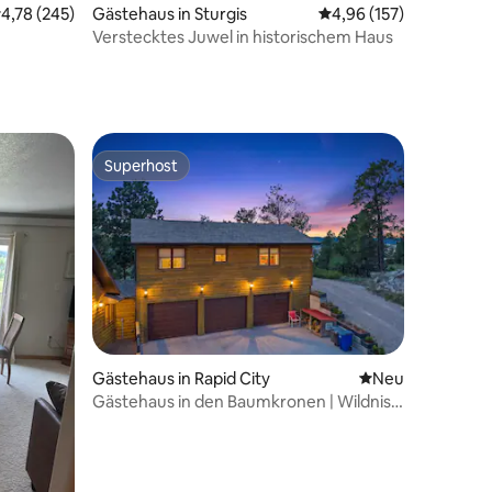
01 Bewertungen
urchschnittliche Bewertung: 4,78 von 5, 245 Bewertungen
4,78 (245)
Gästehaus in Sturgis
Durchschnittliche Bew
4,96 (157)
Verstecktes Juwel in historischem Haus
Superhost
Superhost
Gästehaus in Rapid City
Neue Unterkunft
Neu
Gästehaus in den Baumkronen | Wildnis-
Feeling in Rapid City
31 Bewertungen