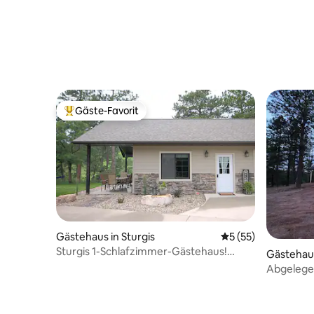
Gäste-Favorit
Beliebter Gäste-Favorit.
Gästehaus in Sturgis
Durchschnittliche 
5 (55)
Sturgis 1-Schlafzimmer-Gästehaus!
Gästehaus
Schöne Lage!
Abgelege