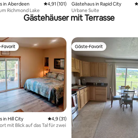
s in Aberdeen
Durchschnittliche Bewertung: 4,91 von 5, 1
4,91 (101)
Gästehaus in Rapid City
D
zum Richmond Lake
Urbane Suite
Gästehäuser mit Terrasse
-Favorit
Gäste-Favorit
r Gäste-Favorit.
Gäste-Favorit
in Hill City
Durchschnittliche Bewertung: 4,9 von 5, 
4,9 (31)
t mit Blick auf das Tal für zwei