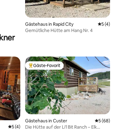
Gästehaus in Rapid City
Durchschnittlich
5 (4)
Gemütliche Hütte am Hang Nr. 4
kner
Gäste-Favorit
Beliebter Gäste-Favorit.
Gästehaus in Custer
Durchschnittliche
5 (68)
78 Bewertungen
Durchschnittliche Bewertung: 5 von 5, 4 Bewertungen
5 (4)
Die Hütte auf der Li'l Bit Ranch – Elk
Country