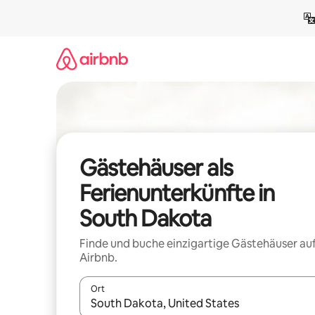
Zu
Inhalten
springen
Gästehäuser als
Ferienunterkünfte in
South Dakota
Finde und buche einzigartige Gästehäuser au
Airbnb.
Ort
Wenn Ergebnisse verfügbar sind, navigiere mit d