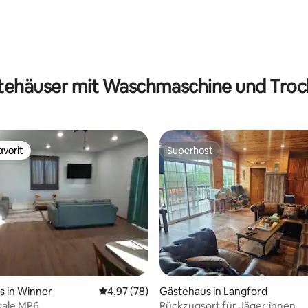
tehäuser mit Waschmaschine und Troc
vorit
Superhost
vorit
Superhost
ertung: 4,91 von 5, 79 Bewertungen
s in Winner
Durchschnittliche Bewertung: 4,97 von 5, 
4,97 (78)
Gästehaus in Langford
kale MP6
Rückzugsort für Jäger:innen