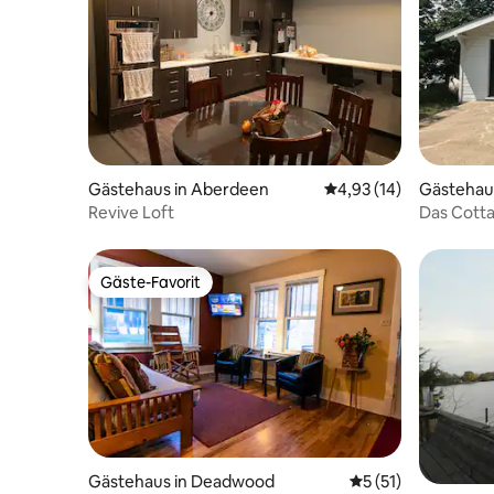
Gästehaus in Aberdeen
Durchschnittliche Bew
4,93 (14)
Gästehaus
Revive Loft
Das Cott
Gäste-Favorit
Gäste-Favorit
Gästehaus in Deadwood
Durchschnittliche
5 (51)