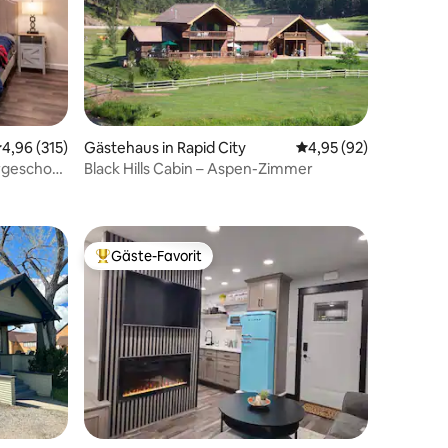
urchschnittliche Bewertung: 4,96 von 5, 315 Bewertungen
4,96 (315)
Gästehaus in Rapid City
Durchschnittliche Be
4,95 (92)
rgeschoss
Black Hills Cabin – Aspen-Zimmer
12 Bewertungen
Bett
Gäste-Favorit
Beliebter Gäste-Favorit.