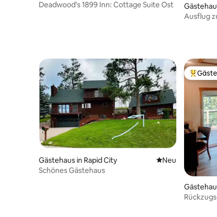
Deadwood's 1899 Inn: Cottage Suite Ost
Gästehau
Ausflug 
Gäste
Beliebte
Gästehaus in Rapid City
Neue Unterkunft
Neu
Schönes Gästehaus
Gästehaus 
Rückzugsor