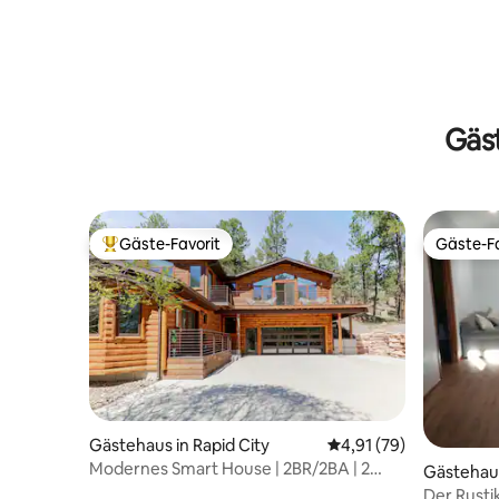
Gäs
Gäste-Favorit
Gäste-Fa
Beliebter Gäste-Favorit.
Gäste-Fa
Gästehaus in Rapid City
Durchschnittliche Bew
4,91 (79)
Modernes Smart House | 2BR/2BA | 2
Gästehau
Terrassen + Feuerstelle
Der Rusti