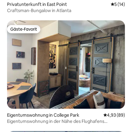
Privatunterkunft in East Point
Durchschn
5 (14)
Craftsman-Bungalow in Atlanta
Gäste-Favorit
Gäste-Favorit
Eigentumswohnung in College Park
Durchschnittl
4,93 (89)
Eigentumswohnung in der Nähe des Flughafens
ATL/Restaurants