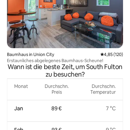
Baumhaus in Union City
Durchschnittl
4,85 (120)
Erstaunliches abgelegenes Baumhaus-Scheune!
Wann ist die beste Zeit, um South Fulton
zu besuchen?
Monat
Durchschn.
Durchschn.
Preis
Temperatur
Jan
89 €
7 °C
Feb
93 €
9 °C