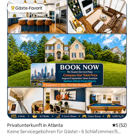
Gäste-Favorit
Beliebter Gäste-Favorit.
Privatunterkunft in Atlanta
Durchschn
5 (52)
Keine Servicegebühren für Gäste! • 6 Schlafzimmer/5