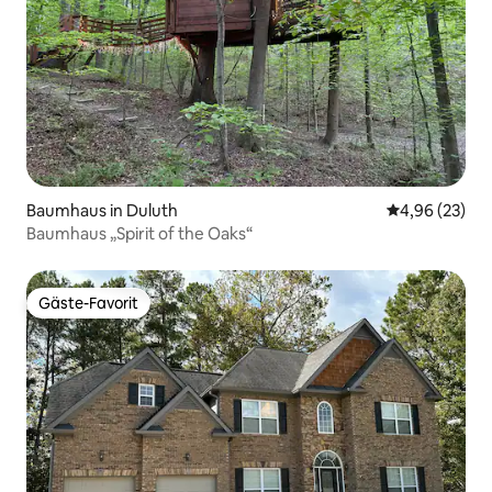
Baumhaus in Duluth
Durchschnittl
4,96 (23)
Baumhaus „Spirit of the Oaks“
Gäste-Favorit
Gäste-Favorit