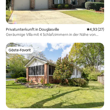
Privatunterkunft in Douglasville
Durchschnitt
4,93 (27)
Geräumige Villa mit 4 Schlafzimmern in der Nähe von
Atlanta und Six Flags
Gäste-Favorit
Gäste-Favorit