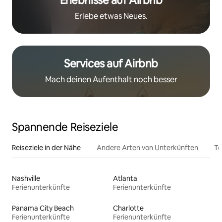
Erlebnisse auf Airbnb
Erlebe etwas Neues.
Services auf Airbnb
Mach deinen Aufenthalt noch besser
Spannende Reiseziele
Reiseziele in der Nähe
Andere Arten von Unterkünften
To
Nashville
Atlanta
Ferienunterkünfte
Ferienunterkünfte
Panama City Beach
Charlotte
Ferienunterkünfte
Ferienunterkünfte