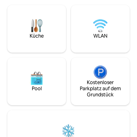
Dusche und Waschmaschine. Platz für
können in das Fer
mehr als 4 Personen. Die Hofgebäude
werden, KATZEN j
sind ebenfalls renoviert. Der gemütliche
Bettwäsche ist in 
Hof verfügt über einen Grilldach, eine
Doppelbett, 120 c
Außensauna, eine Ankleidekabine, viel,
Schlafsofa im Erd
einen natürlichen Teich und eine
ausziehbare Couch
Öffnung im Winter. Multipliziere die
cm). Der Schlüssel
Küche
WLAN
Anfrage für eine zusätzliche Zahlung: 50
vereinbarten Ort, f
€ Ganze Woche 100 € Vorheizen 100
habe, selbst zu k
Kostenloser
Pool
Parkplatz auf dem
Grundstück