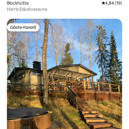
Blockhütte
Durchschnitt
4,84 (19)
Harris Edustussauna
Gäste-Favorit
Gäste-Favorit