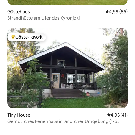
Gästehaus
Durchschnittl
4,99 (86)
Strandhütte am Ufer des Kyrönjoki
Gäste-Favorit
Beliebter Gäste-Favorit.
Tiny House
Durchschnitt
4,95 (41)
Gemütliches Ferienhaus in ländlicher Umgebung (1-6
Personen)