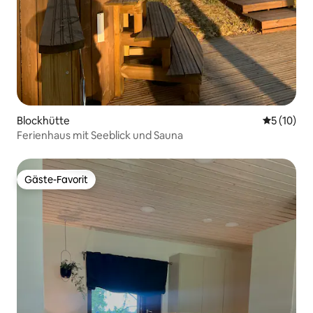
Blockhütte
Durchschn
5 (10)
Ferienhaus mit Seeblick und Sauna
Gäste-Favorit
Gäste-Favorit