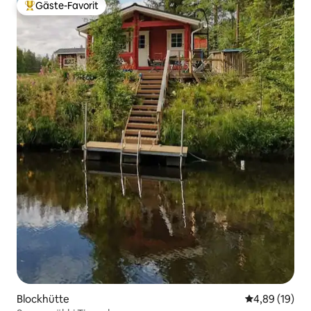
Gäste-Favorit
Beliebter Gäste-Favorit.
Blockhütte
Durchschnitt
4,89 (19)