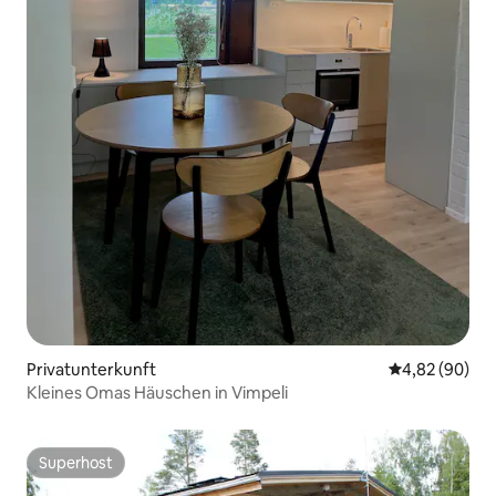
Privatunterkunft
Durchschnittl
4,82 (90)
Kleines Omas Häuschen in Vimpeli
Superhost
Superhost