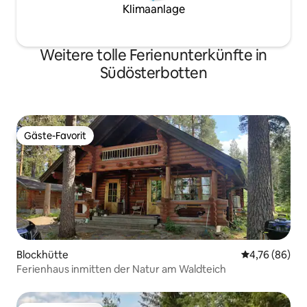
Klimaanlage
Weitere tolle Ferienunterkünfte in
Südösterbotten
Gäste-Favorit
Gäste-Favorit
Blockhütte
Durchschnittl
4,76 (86)
Ferienhaus inmitten der Natur am Waldteich