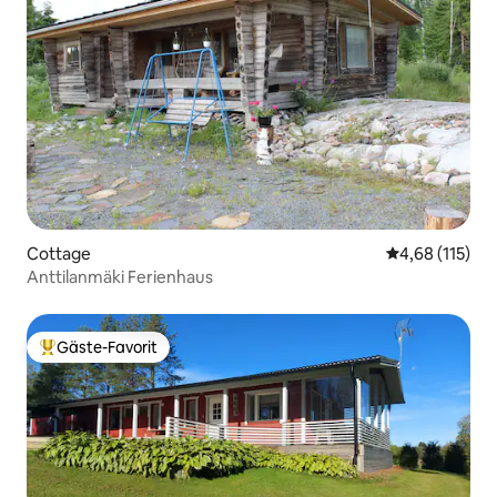
Cottage
Durchschnittl
4,68 (115)
Anttilanmäki Ferienhaus
Gäste-Favorit
Beliebter Gäste-Favorit.