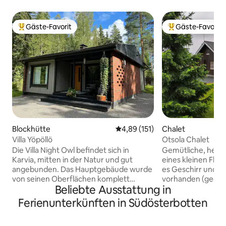
Gäste-Favorit
Gäste-Favorit
Beliebter Gäste-Favorit.
Beliebter Gäste-F
Blockhütte
Durchschnittliche Bewertung: 4
4,89 (151)
Chalet
Villa Yöpöllö
Otsola Chalet
Die Villa Night Owl befindet sich in
Gemütliche, heime
Karvia, mitten in der Natur und gut
eines kleinen Flus
angebunden. Das Hauptgebäude wurde
es Geschirr und Besteck.
von seinen Oberflächen komplett
vorhanden (gegen 
Beliebte Ausstattung in
renoviert. Das Ferienhaus verfügt über
Leitungswasser, 
ein separates Schlafzimmer, eine Küche,
APK, Mikrowelle, 
Ferienunterkünften in Südösterbotten
ein Wohnzimmer und einen Waschraum.
Waschmaschine, g
Die Waschküche verfügt über Toilette,
Polyrattan-Möbeln