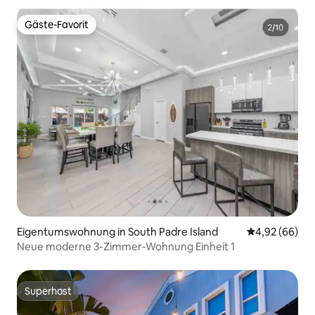
Gäste-Favorit
Gäste-Favorit
Eigentumswohnung in South Padre Island
Durchschnittl
4,92 (66)
Neue moderne 3-Zimmer-Wohnung Einheit 1
Superhost
Superhost