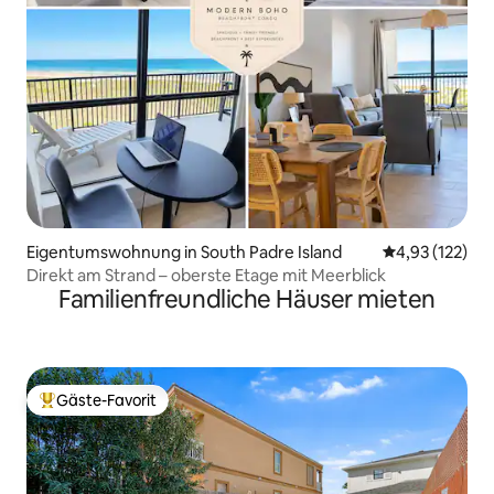
Eigentumswohnung in South Padre Island
Durchschnittl
4,93 (122)
Direkt am Strand – oberste Etage mit Meerblick
Familienfreundliche Häuser mieten
Gäste-Favorit
Beliebter Gäste-Favorit.