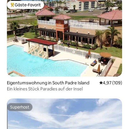
Gäste-Favorit
Beliebter Gäste-Favorit.
Eigentumswohnung in South Padre Island
Durchschnittli
4,97 (109)
Ein kleines Stück Paradies auf der Insel
Superhost
Superhost