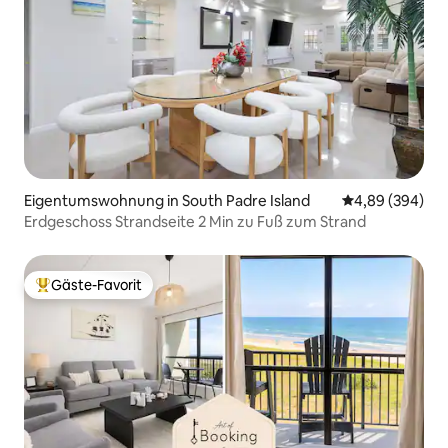
Eigentumswohnung in South Padre Island
Durchschnittli
4,89 (394)
Erdgeschoss Strandseite 2 Min zu Fuß zum Strand
Gäste-Favorit
Beliebter Gäste-Favorit.