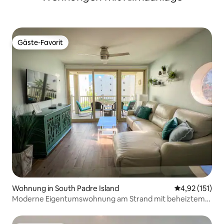
Gäste-Favorit
Gäste-Favorit
Wohnung in South Padre Island
Durchschnittl
4,92 (151)
Moderne Eigentumswohnung am Strand mit beheiztem
Pool 2 Schlafzimmer/2 Bäder