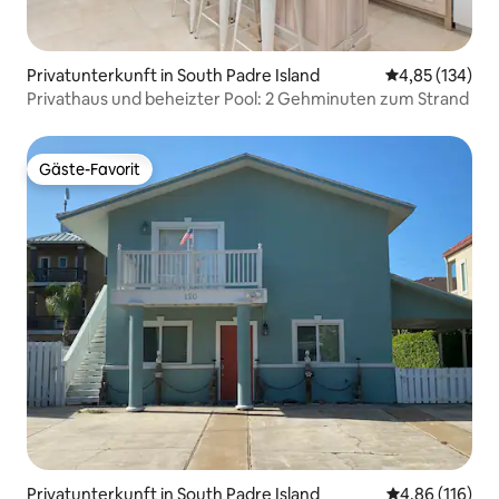
Privatunterkunft in South Padre Island
Durchschnittl
4,85 (134)
Privathaus und beheizter Pool: 2 Gehminuten zum Strand
Gäste-Favorit
Gäste-Favorit
Privatunterkunft in South Padre Island
Durchschnittl
4,86 (116)