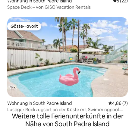
Wohnung in South Padre Island
Durchschn
5 (22)
Space Deck – von GISO Vacation Rentals
Gäste-Favorit
Gäste-Favorit
Wohnung in South Padre Island
Durchschnitt
4,86 (7)
Lustiger Rückzugsort an der Küste mit Swimmingpool.
Weitere tolle Ferienunterkünfte in der
Haustier/Freunde
Nähe von South Padre Island