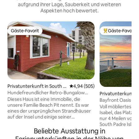
aufgrund ihrer Lage, Sauberkeit und weiteren
Aspekten hoch bewertet.
Gäste-Favorit
Gäste-Favorit
Gäste-Favorit
Beliebter Gäste-F
Privatunterkunft in South P
Durchschnittliche Bewertung: 4
4,94 (505)
adre Island
Hundefreundlicher Retro-Bungalow
Privatunterkunft i
gegenüber vom Strand
Dieses Haus ist eine Immobilie, die
bel
Bayfront Oasis – 
unsere Familie Beach Pit nennt. Es war
Wohnanlage – Min
Voll möbliertes Ha
eines der ursprünglichen Strandhäuser
Isabel, das Platz fü
auf der Insel und einige seiner
nur 4 Meilen von 
ursprünglichen Merkmale sind erhalten
South Padre Island
geblieben: gewölbte Lattendecken und
Beliebte Ausstattung in
über eine voll au
schwarz-weiße Parkettböden.
Bäder und eine Ha