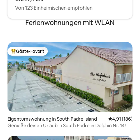
Von 123 Einheimischen empfohlen
Ferienwohnungen mit WLAN
Gäste-Favorit
Beliebter Gäste-Favorit.
Eigentumswohnung in South Padre Island
Durchschnittl
4,91 (186)
Genieße deinen Urlaub in South Padre in Dolphin Nr. 14!