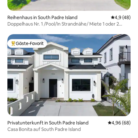
Reihenhaus in South Padre Island
Durchschnit
4,9 (48)
Doppelhaus Nr. 1 /Pool/In Strandnähe/ Miete 1 oder 2
Häuser
Gäste-Favorit
Beliebter Gäste-Favorit.
Privatunterkunft in South Padre Island
Durchschnittl
4,96 (68)
Casa Bonita auf South Padre Island