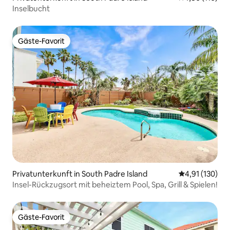
Inselbucht
Gäste-Favorit
Gäste-Favorit
Privatunterkunft in South Padre Island
Durchschnittl
4,91 (130)
Insel-Rückzugsort mit beheiztem Pool, Spa, Grill & Spielen!
Gäste-Favorit
Gäste-Favorit