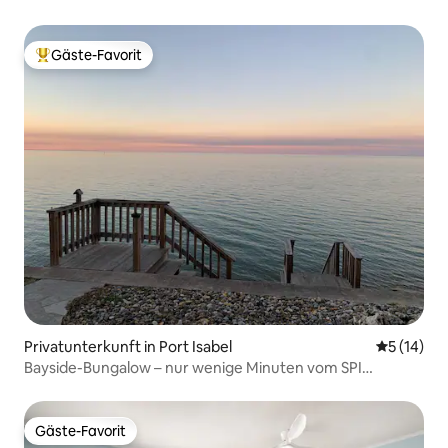
Gäste-Favorit
Beliebter Gäste-Favorit.
Privatunterkunft in Port Isabel
Durchschn
5 (14)
Bayside-Bungalow – nur wenige Minuten vom SPI
entfernt
Gäste-Favorit
Gäste-Favorit