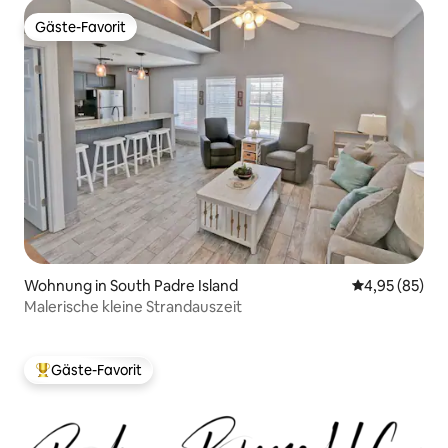
Gäste-Favorit
Gäste-Favorit
Wohnung in South Padre Island
Durchschnittl
4,95 (85)
Malerische kleine Strandauszeit
Gäste-Favorit
Beliebter Gäste-Favorit.