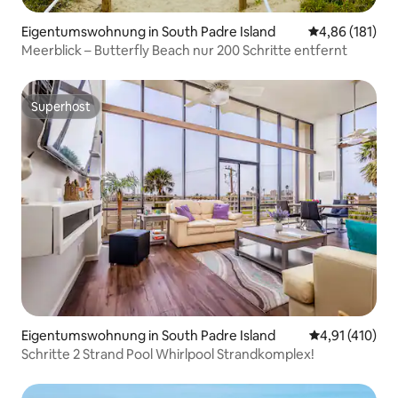
Eigentumswohnung in South Padre Island
Durchschnittl
4,86 (181)
Meerblick – Butterfly Beach nur 200 Schritte entfernt
Superhost
Superhost
Eigentumswohnung in South Padre Island
Durchschnittl
4,91 (410)
Schritte 2 Strand Pool Whirlpool Strandkomplex!