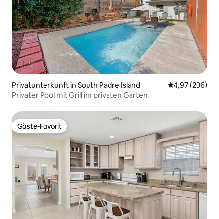
Privatunterkunft in South Padre Island
Durchschnittli
4,97 (206)
Privater Pool mit Grill im privaten Garten
Gäste-Favorit
Gäste-Favorit