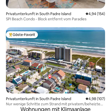
Privatunterkunft in South Padre Island
Durchschnittli
4,94 (154)
SPI Beach Condo - Block entfernt vom Paradies
Gäste-Favorit
Beliebter Gäste-Favorit.
Privatunterkunft in South Padre Island
Durchschnittli
4,98 (107)
Nur wenige Schritte zum Strand mit privatem/beheiztem
Wohnungen mit Klimaanlage
Pool