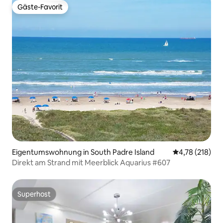
Gäste-Favorit
Gäste-Favorit
Eigentumswohnung in South Padre Island
Durchschnittl
4,78 (218)
Direkt am Strand mit Meerblick Aquarius #607
Superhost
Superhost