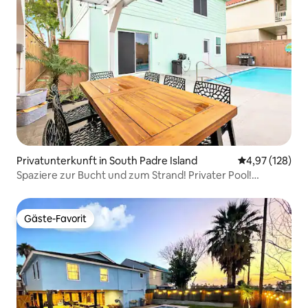
Privatunterkunft in South Padre Island
Durchschnittl
4,97 (128)
Spaziere zur Bucht und zum Strand! Privater Pool!
Tischfußball! Spiele
Gäste-Favorit
Gäste-Favorit