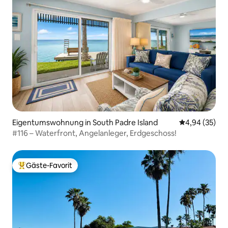
Eigentumswohnung in South Padre Island
Durchschnittl
4,94 (35)
#116 – Waterfront, Angelanleger, Erdgeschoss!
Gäste-Favorit
Beliebter Gäste-Favorit.