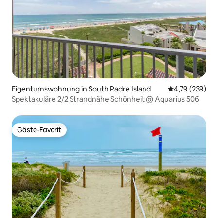
Eigentumswohnung in South Padre Island
Durchschnittli
4,79 (239)
Spektakuläre 2/2 Strandnähe Schönheit @ Aquarius 506
Gäste-Favorit
Gäste-Favorit