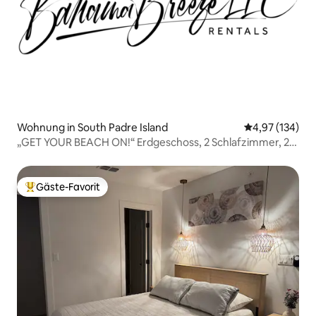
Wohnung in South Padre Island
Durchschnittl
4,97 (134)
„GET YOUR BEACH ON!“ Erdgeschoss, 2 Schlafzimmer, 2
Bäder.
Gäste-Favorit
Beliebter Gäste-Favorit.