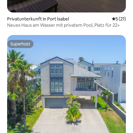
Privatunterkunft in Port Isabel
Durchschn
5 (21)
Neues Haus am Wasser mit privatem Pool, Platz für 22+
Superhost
Superhost