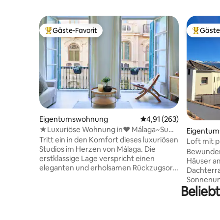
Gäste-Favorit
Gäste
Beliebter Gäste-Favorit.
Beliebte
Eigentumswohnung
Durchschnittliche Bewe
4,91 (263)
★Luxuriöse Wohnung in♥ Málaga~Su
Eigentu
Casa Away
Tritt ein in den Komfort dieses luxuriösen
Loft mit 
Studios im Herzen von Málaga. Die
Centre
Bewundere
erstklassige Lage verspricht einen
Häuser am
eleganten und erholsamen Rückzugsort,
Dachterra
nur ein paar Schritte vom lokalen
Sonnenun
Hauptmarkt, historischen
Belieb
Spiele CD
Sehenswürdigkeiten, charmanten Cafés,
Kollektio
erstklassigen Restaurants, aufregenden
Aussicht 2 Terrassen mit herrlichem Blick
Geschäften, dem boomenden Hafen,
auf die w