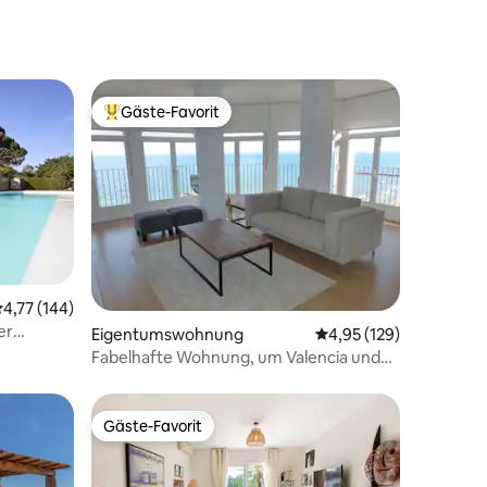
Terrasse (70 m²) + Pool
Gäste-Favorit
Beliebter Gäste-Favorit.
34 Bewertungen
urchschnittliche Bewertung: 4,77 von 5, 144 Bewertungen
4,77 (144)
er
Eigentumswohnung
Durchschnittliche Bew
4,95 (129)
Fabelhafte Wohnung, um Valencia und
den Strand zu genießen
Gäste-Favorit
Gäste-Favorit