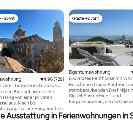
-Favorit
Gäste-Favorit
r Gäste-Favorit.
Gäste-Favorit
rtung: 4,91 von 5, 263 Bewertungen
Eigentumswohnung
Luxuriöses Penthouse mit Whir
mswohnung
Durchschnittliche Bewertung: 4,96 von 5, 7
4,96 (729)
Infinity-Pool
Ein schönes Luxus-Penthouse 
privater Terrasse im Granada
atemberaubenden Dorf Mijas Pu
 den Blick auf historische
Die schönsten Meer- und
 Hang von einer privaten
Bergpanoramen, die die Costa d
sse aus. Mach bei
bieten hat * Entspanne dich auf deiner
tergang in einer Hängematte.
eigenen privaten Dachterrasse
te Ausstattung in Ferienwohnungen in 
s aus einer beeindruckenden
Whirlpool, Tagesbett und Liege
n oder koche in einer Küche mit
Sowohl die Dachterrasse als au
Speiseterrasse sind großartige
underschöne Kirche Santo