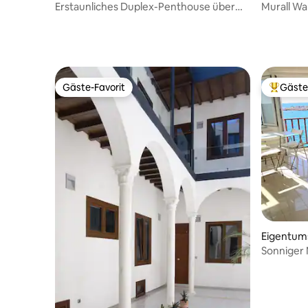
Erstaunliches Duplex-Penthouse über
Murall Wal
einer Klippe
Nacht)
Gäste-Favorit
Gäste
Gäste-Favorit
Beliebte
Eigentu
Sonniger 
Gehminut
Parkplätz