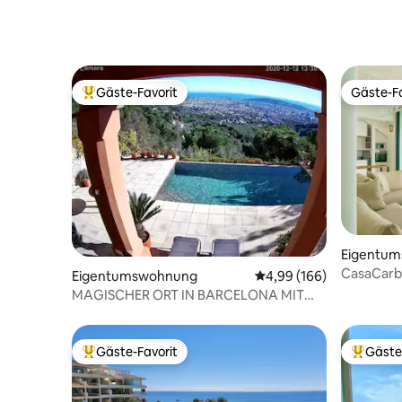
Gäste-Favorit
Gäste-Fa
Beliebter Gäste-Favorit.
Gäste-Fa
Eigentu
CasaCarb
Eigentumswohnung
Durchschnittliche Bewe
4,99 (166)
Carboner
MAGISCHER ORT IN BARCELONA MIT
POOL
Gäste-Favorit
Gäste
Beliebter Gäste-Favorit.
Beliebte