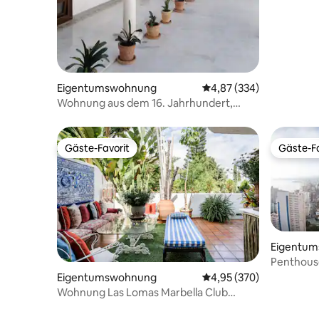
Eigentumswohnung
Durchschnittliche Bewe
4,87 (334)
Wohnung aus dem 16. Jahrhundert,
Fahrräder kostenlos
Gäste-Favorit
Gäste-Fa
Gäste-Favorit
Gäste-Fa
Eigentu
Penthous
Eigentumswohnung
Durchschnittliche Bewe
4,95 (370)
Wohnung Las Lomas Marbella Club
Golden Mile