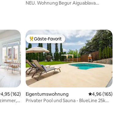
NEU. Wohnung Begur Aiguablava
Privatstrand
Gäste-Favorit
Beliebter Gäste-Favorit.
urchschnittliche Bewertung: 4,95 von 5, 162 Bewertungen
4,95 (162)
Eigentumswohnung
Durchschnittliche Bew
4,96 (165)
fzimmer, 3
Privater Pool und Sauna - BlueLine 25km
12 Bewertungen
BCN