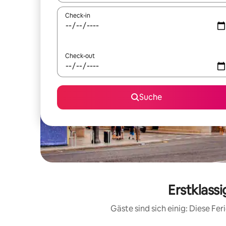
Check-in
Check-out
Suche
Erstklass
Gäste sind sich einig: Diese F