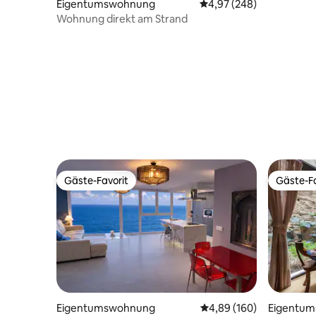
Eigentumswohnung
Durchschnittliche Bewe
4,97 (248)
Wohnung direkt am Strand
Gäste-Favorit
Gäste-Fa
Gäste-Favorit
Gäste-Fa
Eigentumswohnung
Durchschnittliche Bewe
4,89 (160)
Eigentu