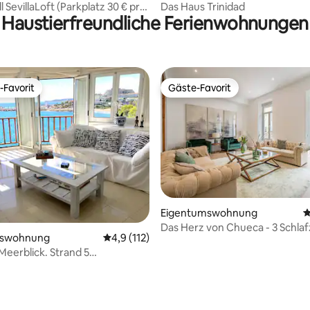
l SevillaLoft (Parkplatz 30 € pro
Das Haus Trinidad
Haustierfreundliche Ferienwohnungen
-Favorit
Gäste-Favorit
r Gäste-Favorit.
Gäste-Favorit
Eigentumswohnung
D
Das Herz von Chueca - 3 Schla
mswohnung
Durchschnittliche Bewertung: 4,9 von 5, 1
4,9 (112)
Bäder
Meerblick. Strand 5
en entfernt. Kostenlose
e