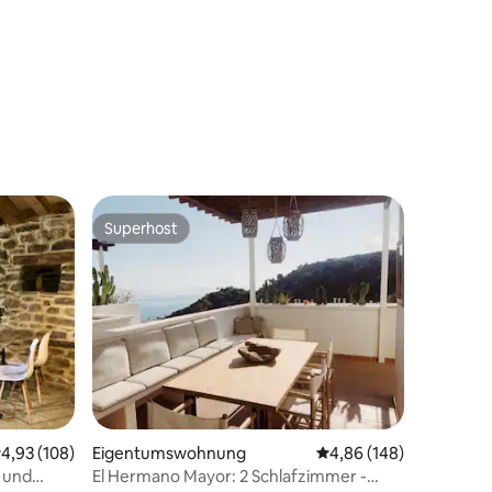
Superhost
Superhost
05 Bewertungen
urchschnittliche Bewertung: 4,93 von 5, 108 Bewertungen
4,93 (108)
Eigentumswohnung
Durchschnittliche Bew
4,86 (148)
 und
El Hermano Mayor: 2 Schlafzimmer -