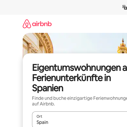
Zu
Inhalten
springen
Eigentumswohnungen a
Ferienunterkünfte in
Spanien
Finde und buche einzigartige Ferienwohnung
auf Airbnb.
Ort
Wenn Ergebnisse verfügbar sind, navigiere mit d