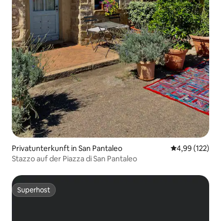
Privatunterkunft in San Pantaleo
Durchschnittl
4,99 (122)
Stazzo auf der Piazza di San Pantaleo
Superhost
Superhost