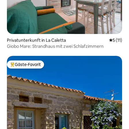
Privatunterkunft in La Caletta
Durchschn
5 (11)
Giobo Mare: Strandhaus mit zwei Schlafzimmern
Gäste-Favorit
Beliebter Gäste-Favorit.