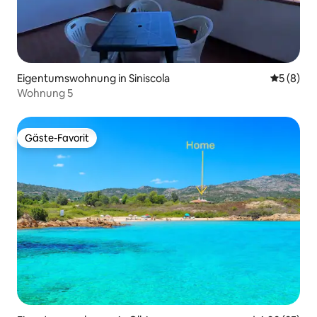
Eigentumswohnung in Siniscola
Durchschn
5 (8)
Wohnung 5
Gäste-Favorit
Gäste-Favorit