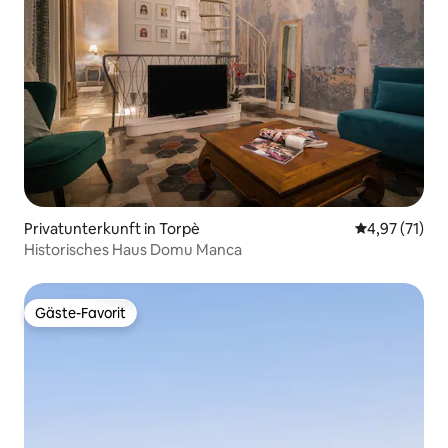
Privatunterkunft in Torpè
Durchschnitt
4,97 (71)
Historisches Haus Domu Manca
Gäste-Favorit
Gäste-Favorit