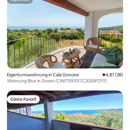
Superhost
Eigentumswohnung in Cala Gonone
Durchschnittl
4,87 (38)
Wohnung Blue in Green (CINIT091017C2000P2111)
Gäste-Favorit
Gäste-Favorit