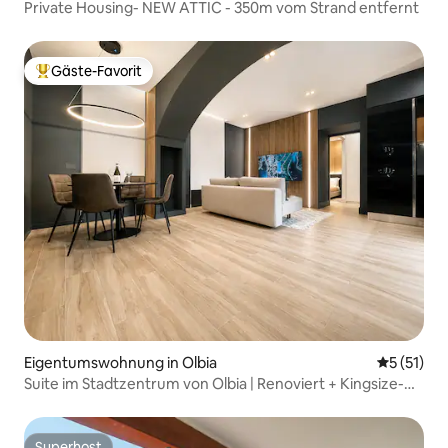
Private Housing- NEW ATTIC - 350m vom Strand entfernt
Gäste-Favorit
Beliebter Gäste-Favorit.
Eigentumswohnung in Olbia
Durchschn
5 (51)
Suite im Stadtzentrum von Olbia | Renoviert + Kingsize-
Bett
Superhost