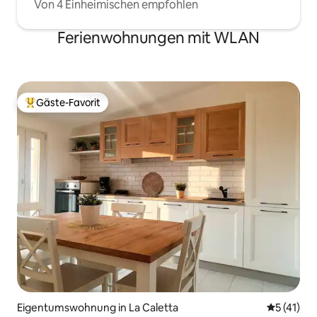
Von 4 Einheimischen empfohlen
Ferienwohnungen mit WLAN
Gäste-Favorit
Beliebter Gäste-Favorit.
Eigentumswohnung in La Caletta
Durchschn
5 (41)