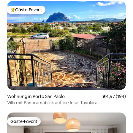
Gäste-Favorit
Beliebter Gäste-Favorit.
Wohnung in Porto San Paolo
Durchschnittli
4,97 (194)
Villa mit Panoramablick auf die Insel Tavolara
Gäste-Favorit
Gäste-Favorit