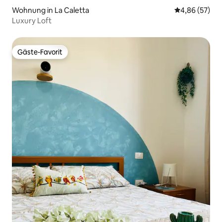
Wohnung in La Caletta
Durchschnittl
4,86 (57)
Luxury Loft
Gäste-Favorit
Gäste-Favorit