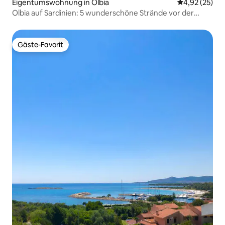
Eigentumswohnung in Olbia
Durchschnitt
4,92 (25)
Olbia auf Sardinien: 5 wunderschöne Strände vor der
Haustür
Gäste-Favorit
Gäste-Favorit