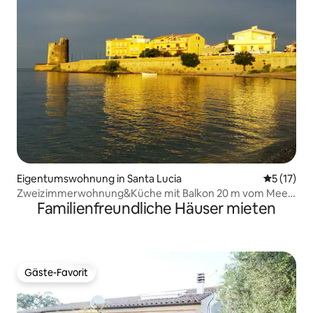
Eigentumswohnung in Santa Lucia
Durchschn
5 (17)
Zweizimmerwohnung&Küche mit Balkon 20 m vom Meer
Familienfreundliche Häuser mieten
entfernt
Gäste-Favorit
Gäste-Favorit