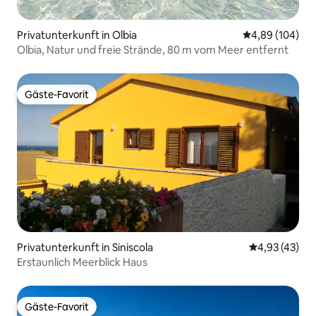
Privatunterkunft in Olbia
Durchschnittli
4,89 (104)
Olbia, Natur und freie Strände, 80 m vom Meer entfernt
Gäste-Favorit
Gäste-Favorit
Privatunterkunft in Siniscola
Durchschnitt
4,93 (43)
Erstaunlich Meerblick Haus
Gäste-Favorit
Gäste-Favorit