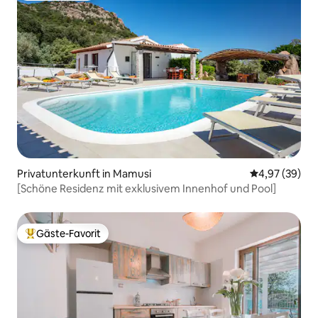
Privatunterkunft in Mamusi
Durchschnittl
4,97 (39)
[Schöne Residenz mit exklusivem Innenhof und Pool]
Gäste-Favorit
Beliebter Gäste-Favorit.