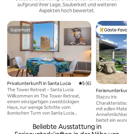
aufgrund ihrer Lage, Sauberkeit und weiteren
Aspekten hoch bewertet.
Superhost
Gäste-Favorit
Superhost
Beliebter Gäste-F
Privatunterkunft in Santa Lucia
Durchschnittliche Bewertu
5 (6)
The Tower Retreat – Santa Lucia
Ferienunterkunft 
Willkommen im The Tower Retreat,
Stazzu iris
einem einzigartigen zweistöckigen
Charakteristischer
Haus, nur wenige Schritte vom
mit edlen Materiali
ikonischen Turm von Santa Lucia
Annehmlichkeiten 
entfernt. Dieser charmante
bietet ein wunde
Rückzugsort besteht aus zwei
Beliebte Ausstattung in
den Lago del Lisci
unabhängigen Mini-Apartments — ideal
Grünfläche, um e