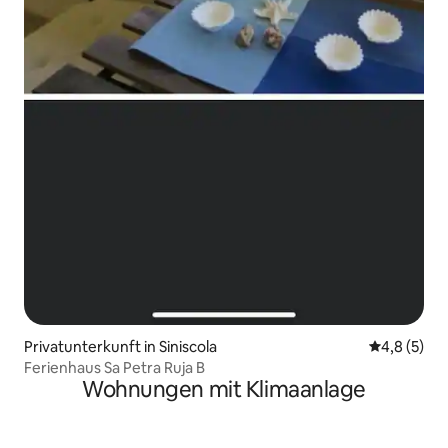
Privatunterkunft in Siniscola
Durchschni
4,8 (5)
Ferienhaus Sa Petra Ruja B
Wohnungen mit Klimaanlage