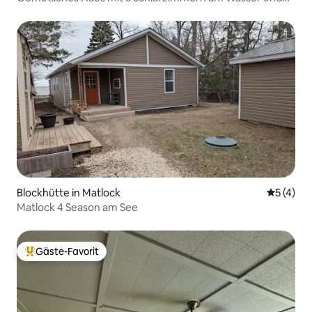
eigenem Dock
Blockhütte in Matlock
Durchsch
5 (4)
Matlock 4 Season am See
Gäste-Favorit
Beliebter Gäste-Favorit.