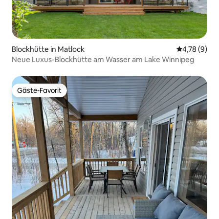
Blockhütte in Matlock
Durchschnit
4,78 (9)
Neue Luxus-Blockhütte am Wasser am Lake Winnipeg
Gäste-Favorit
Gäste-Favorit