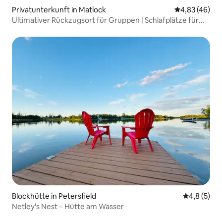
Privatunterkunft in Matlock
Durchschnittl
4,83 (46)
Ultimativer Rückzugsort für Gruppen | Schlafplätze für
10 Personen • Spiele • Parkplatz
Blockhütte in Petersfield
Durchschni
4,8 (5)
Netley's Nest – Hütte am Wasser