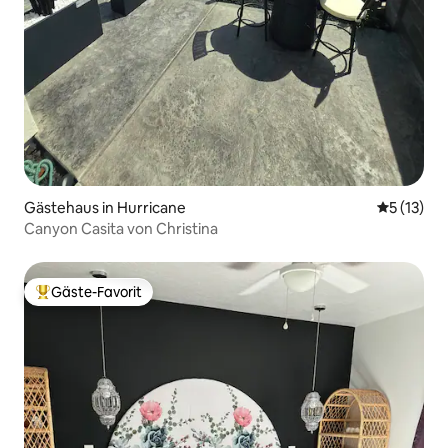
Gästehaus in Hurricane
Durchschn
5 (13)
Canyon Casita von Christina
Gäste-Favorit
Beliebter Gäste-Favorit.