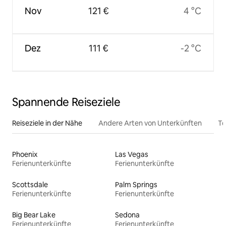
Nov
121 €
4 °C
Dez
111 €
-2 °C
Spannende Reiseziele
Reiseziele in der Nähe
Andere Arten von Unterkünften
To
Phoenix
Las Vegas
Ferienunterkünfte
Ferienunterkünfte
Scottsdale
Palm Springs
Ferienunterkünfte
Ferienunterkünfte
Big Bear Lake
Sedona
Ferienunterkünfte
Ferienunterkünfte