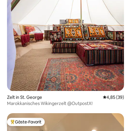
Zelt in St. George
Durchschnittl
4,85 (39)
Marokkanisches Wikingerzelt @OutpostX!
Gäste-Favorit
Beliebter Gäste-Favorit.