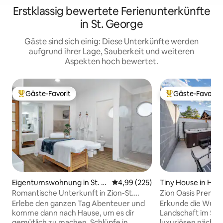
Erstklassig bewertete Ferienunterkünfte
in St. George
Gäste sind sich einig: Diese Unterkünfte werden
aufgrund ihrer Lage, Sauberkeit und weiteren
Aspekten hoch bewertet.
Gäste-Favorit
Gäste-Favorit
Beliebter Gäste-Favorit.
Beliebter Gäste-F
Eigentumswohnung in St. G
Durchschnittliche Bewertung: 4
4,99 (225)
Tiny House in Hur
eorge
Romantische Unterkunft in Zion-St.
Zion Oasis Premiu
George mit privatem Whirlpool
Erlebe den ganzen Tag Abenteuer und
Erkunde die Wund
komme dann nach Hause, um es dir
Landschaft im Sü
gemütlich zu machen. Schlüpfe in
luxuriösen nächtl