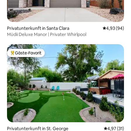
Privatunterkunft in Santa Clara
Durchschnittl
4,93 (94)
Müdii Deluxe Manor | Privater Whirlpool
Gäste-Favorit
Beliebter Gäste-Favorit.
Privatunterkunft in St. George
Durchschnitt
4,97 (31)