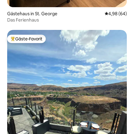
Gästehaus in St. George
Durchschnittl
4,98 (64)
Das Ferienhaus
Gäste-Favorit
Beliebter Gäste-Favorit.